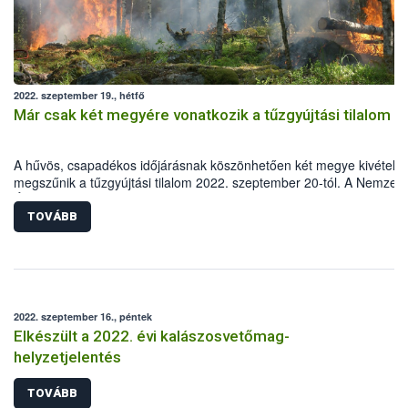
2022. szeptember 19., hétfő
Már csak két megyére vonatkozik a tűzgyújtási tilalom
A hűvös, csapadékos időjárásnak köszönhetően két megye kivételév
megszűnik a tűzgyújtási tilalom 2022. szeptember 20-tól. A Nemzeti
Élelmiszerlánc-biztonsági Hivatal (Nébih) felhívja a lakosság figyelmé
hogy legyenek fokozottan körültekintőek, Magyarországon ugyanis 
TOVÁBB
erdőtüzek 99 százalékát emberi mulasztás okozza.
2022. szeptember 16., péntek
Elkészült a 2022. évi kalászosvetőmag-
helyzetjelentés
TOVÁBB