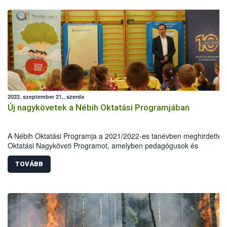
2022. szeptember 21., szerda
Új nagykövetek a Nébih Oktatási Programjában
A Nébih Oktatási Programja a 2021/2022-es tanévben meghirdette 
Oktatási Nagyköveti Programot, amelyben pedagógusok és
természettudományos végzettségű szakemberek vehettek részt. A 3
legaktívabb résztvevőt mintegy félszáz jelentkező közül választották 
TOVÁBB
Fodor Aliz, Miklós Andrea, valamint Pusztai-Pikó Boglárka összesen
csaknem száz óvodai és iskolai foglalkozást tartottak meg, amellyel
kiérdemelték az Oktatási Nagyköveti címet.