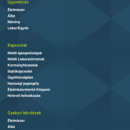
Ügyintézés
Élelmiszer
Állat
Növény
Labor/Egyéb
Kapcsolat
Nébih Igazgatóságok
Nébih Laboratóriumok
Kormányhivatalok
Sajtókapcsolat
Ügyfélszolgálat
Hatósági jogsegély
Élelmiszermentő Központ
Hírlevél feliratkozás
Gyakori kérdések
Élelmiszer
Állat