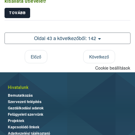
kisállata útlevelét!
TOVÁBB
Oldal 43 a következőből: 142
Előző
Következő
Cookie beállítások
Hivatalunk
Bemutatkozás
Szervezeti felépítés
Gazdálkodási adatok
Felügyeleti szervünk
Projektek
Kapcsolódó linkek
Adatkezelési tájékoztató