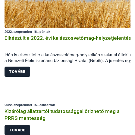
2022. szeptember 16., péntek
Elkészült a 2022. évi kalászosvetőmag-helyzetjelentés
Idén is elkészítette a kalászosvetőmag-helyzetkép szakmai áttekinté
a Nemzeti Élelmiszerlánc-biztonsági Hivatal (Nébih). A jelentés egyik
megállapítása, hogy 2022-ben a kánikula és a tartós csapadékhiány
alapjaiban határozta meg a kalászos növények termesztését és a
TOVÁBB
vetőmag-szaporítást. A szokottnál két héttel korábban kezdődött az
aratás, ám az országos termésátlag mindenhol többé-kevésbé
gyengébben alakult a korábbi évekhez képest.
2022. szeptember 15., csütörtök
Kizárólag állattartói tudatossággal őrizhető meg a
PRRS mentesség
TOVÁBB