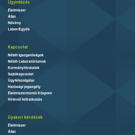
Ügyintézés
Élelmiszer
Állat
Növény
Labor/Egyéb
Kapcsolat
Nébih Igazgatóságok
Nébih Laboratóriumok
Kormányhivatalok
Sajtókapcsolat
Ügyfélszolgálat
Hatósági jogsegély
Élelmiszermentő Központ
Hírlevél feliratkozás
Gyakori kérdések
Élelmiszer
Állat