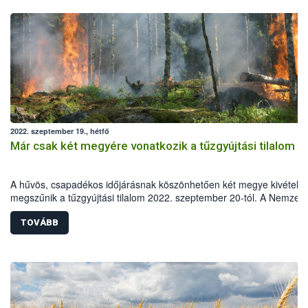
2022. szeptember 19., hétfő
Már csak két megyére vonatkozik a tűzgyújtási tilalom
A hűvös, csapadékos időjárásnak köszönhetően két megye kivételév
megszűnik a tűzgyújtási tilalom 2022. szeptember 20-tól. A Nemzeti
Élelmiszerlánc-biztonsági Hivatal (Nébih) felhívja a lakosság figyelmé
hogy legyenek fokozottan körültekintőek, Magyarországon ugyanis 
TOVÁBB
erdőtüzek 99 százalékát emberi mulasztás okozza.