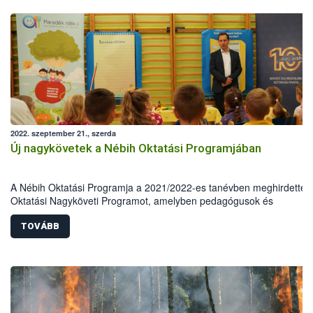
2022. szeptember 21., szerda
Új nagykövetek a Nébih Oktatási Programjában
A Nébih Oktatási Programja a 2021/2022-es tanévben meghirdette 
Oktatási Nagyköveti Programot, amelyben pedagógusok és
természettudományos végzettségű szakemberek vehettek részt. A 3
legaktívabb résztvevőt mintegy félszáz jelentkező közül választották 
TOVÁBB
Fodor Aliz, Miklós Andrea, valamint Pusztai-Pikó Boglárka összesen
csaknem száz óvodai és iskolai foglalkozást tartottak meg, amellyel
kiérdemelték az Oktatási Nagyköveti címet.