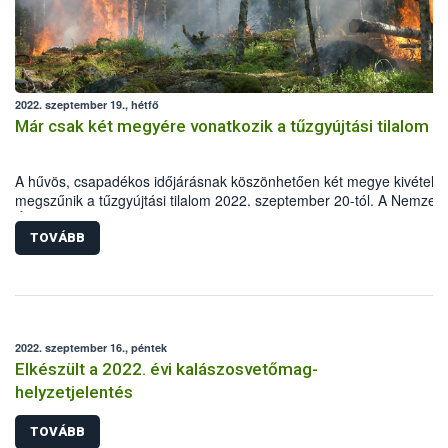
2022. szeptember 19., hétfő
Már csak két megyére vonatkozik a tűzgyújtási tilalom
A hűvös, csapadékos időjárásnak köszönhetően két megye kivételév
megszűnik a tűzgyújtási tilalom 2022. szeptember 20-tól. A Nemzeti
Élelmiszerlánc-biztonsági Hivatal (Nébih) felhívja a lakosság figyelmé
hogy legyenek fokozottan körültekintőek, Magyarországon ugyanis 
TOVÁBB
erdőtüzek 99 százalékát emberi mulasztás okozza.
2022. szeptember 16., péntek
Elkészült a 2022. évi kalászosvetőmag-
helyzetjelentés
TOVÁBB