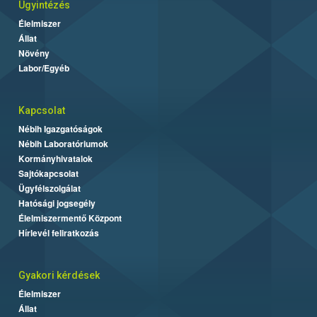
Ügyintézés
Élelmiszer
Állat
Növény
Labor/Egyéb
Kapcsolat
Nébih Igazgatóságok
Nébih Laboratóriumok
Kormányhivatalok
Sajtókapcsolat
Ügyfélszolgálat
Hatósági jogsegély
Élelmiszermentő Központ
Hírlevél feliratkozás
Gyakori kérdések
Élelmiszer
Állat