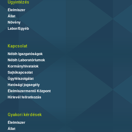
Ügyintézés
Élelmiszer
Állat
Növény
Labor/Egyéb
Kapcsolat
Nébih Igazgatóságok
Nébih Laboratóriumok
Kormányhivatalok
Sajtókapcsolat
Ügyfélszolgálat
Hatósági jogsegély
Élelmiszermentő Központ
Hírlevél feliratkozás
Gyakori kérdések
Élelmiszer
Állat