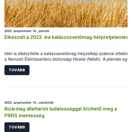
2022. szeptember 16., péntek
Elkészült a 2022. évi kalászosvetőmag-helyzetjelentés
Idén is elkészítette a kalászosvetőmag-helyzetkép szakmai áttekinté
a Nemzeti Élelmiszerlánc-biztonsági Hivatal (Nébih). A jelentés egyik
megállapítása, hogy 2022-ben a kánikula és a tartós csapadékhiány
alapjaiban határozta meg a kalászos növények termesztését és a
TOVÁBB
vetőmag-szaporítást. A szokottnál két héttel korábban kezdődött az
aratás, ám az országos termésátlag mindenhol többé-kevésbé
gyengébben alakult a korábbi évekhez képest.
2022. szeptember 15., csütörtök
Kizárólag állattartói tudatossággal őrizhető meg a
PRRS mentesség
TOVÁBB