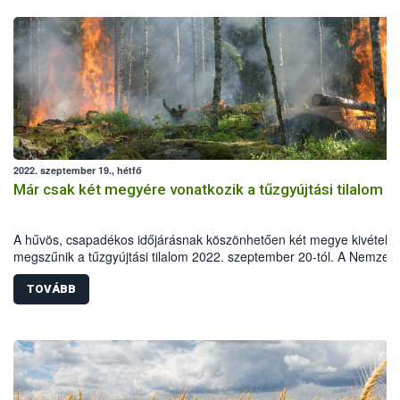
2022. szeptember 19., hétfő
Már csak két megyére vonatkozik a tűzgyújtási tilalom
A hűvös, csapadékos időjárásnak köszönhetően két megye kivételév
megszűnik a tűzgyújtási tilalom 2022. szeptember 20-tól. A Nemzeti
Élelmiszerlánc-biztonsági Hivatal (Nébih) felhívja a lakosság figyelmé
hogy legyenek fokozottan körültekintőek, Magyarországon ugyanis 
TOVÁBB
erdőtüzek 99 százalékát emberi mulasztás okozza.