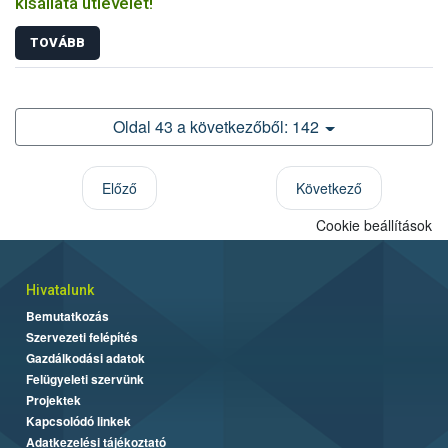
kisállata útlevelét!
TOVÁBB
Oldal 43 a következőből: 142
Előző
Következő
Cookie beállítások
Hivatalunk
Bemutatkozás
Szervezeti felépítés
Gazdálkodási adatok
Felügyeleti szervünk
Projektek
Kapcsolódó linkek
Adatkezelési tájékoztató