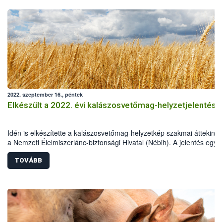
2022. szeptember 16., péntek
Elkészült a 2022. évi kalászosvetőmag-helyzetjelentés
Idén is elkészítette a kalászosvetőmag-helyzetkép szakmai áttekinté
a Nemzeti Élelmiszerlánc-biztonsági Hivatal (Nébih). A jelentés egyik
megállapítása, hogy 2022-ben a kánikula és a tartós csapadékhiány
alapjaiban határozta meg a kalászos növények termesztését és a
TOVÁBB
vetőmag-szaporítást. A szokottnál két héttel korábban kezdődött az
aratás, ám az országos termésátlag mindenhol többé-kevésbé
gyengébben alakult a korábbi évekhez képest.