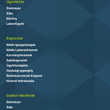
Ügyintézés
Élelmiszer
Állat
Növény
Labor/Egyéb
Kapcsolat
Nébih Igazgatóságok
Nébih Laboratóriumok
Kormányhivatalok
Sajtókapcsolat
Ügyfélszolgálat
Hatósági jogsegély
Élelmiszermentő Központ
Hírlevél feliratkozás
Gyakori kérdések
Élelmiszer
Állat