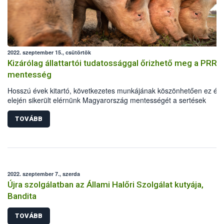
2022. szeptember 15., csütörtök
Kizárólag állattartói tudatossággal őrizhető meg a PRRS
mentesség
Hosszú évek kitartó, következetes munkájának köszönhetően ez év
elején sikerült elérnünk Magyarország mentességét a sertések
reprodukciós zavarokkal és légzőszervi tünetekkel járó szindrómája
(PRRS) betegségtől. Ahhoz azonban, hogy ezt a kedvező állapotot
TOVÁBB
fenntartsuk és hazánk PRRS mentességét nemzetközi szinten
elismertessük, továbbra is elengedhetetlen a tervszerű hatósági mu
és legalább ugyanolyan fontos a szigorúan jogszabálykövető, felelős
állattartói magatartás.
2022. szeptember 7., szerda
Újra szolgálatban az Állami Halőri Szolgálat kutyája,
Bandita
TOVÁBB