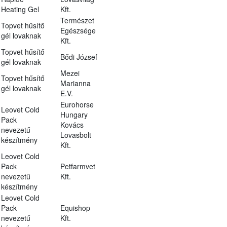
Heating Gel
Kft.
Természet
Topvet hűsítő
Egészsége
gél lovaknak
Kft.
Topvet hűsítő
Bődi József
gél lovaknak
Mezei
Topvet hűsítő
Marianna
gél lovaknak
E.V.
Eurohorse
Leovet Cold
Hungary
Pack
Kovács
nevezetű
Lovasbolt
készítmény
Kft.
Leovet Cold
Pack
Petfarmvet
nevezetű
Kft.
készítmény
Leovet Cold
Pack
Equishop
nevezetű
Kft.