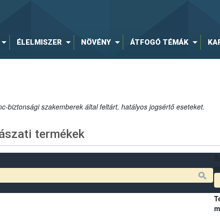
ÉLELMISZER
NÖVÉNY
ÁTFOGÓ TÉMÁK
KA
c-biztonsági szakemberek által feltárt, hatályos jogsértő eseteket.
ászati termékek
T
m
T
m