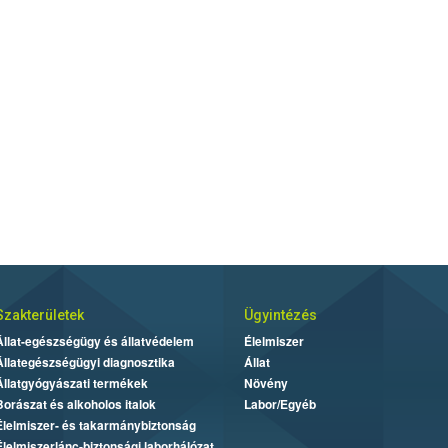
Szakterületek
Ügyintézés
Állat-egészségügy és állatvédelem
Élelmiszer
Állategészségügyi diagnosztika
Állat
Állatgyógyászati termékek
Növény
Borászat és alkoholos italok
Labor/Egyéb
Élelmiszer- és takarmánybiztonság
Élelmiszerlánc-biztonsági laborhálózat