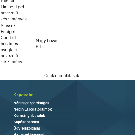
Radital
Liminent gel
nevezetű
készítmények
Stassek
Equigel
Comfort
Nagy Lovas
hűsítő és
Kft.
nyugtató
nevezetű
készítmény
Cookie beállítások
Kapcsolat
Nébih Igazgatóságok
Nébih Laboratóriumok
Kormányhivatalok
Sajtókapcsolat
Ügyfélszolgálat
Hatósági jogsegély