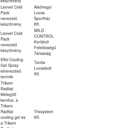
készítmény
Leovet Cold
Alsóhegyi
Pack
Lovas
nevezetű
Sportház
készítmény
Kft.
WILD
Leovet Cold
CONTROL
Pack
Korlátolt
nevezetű
Felelősségű
készítmény
Társaság
Effol Cooling
Tanita
Gel Spray
Lovasbolt
elnevezésű
Kft.
termék
Trikem
Radital
Melegítő
kenőcs, a
Trikem
Radital
Trixsystem
cooling gel és
Kft.
a Trikem