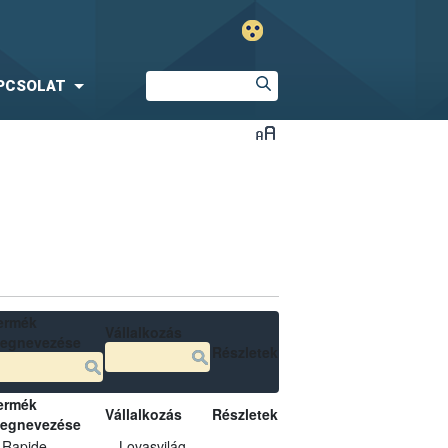
PCSOLAT
ermék
Vállalkozás
egnevezése
Részletek
ermék
Vállalkozás
Részletek
egnevezése
Rapide
Lovasvilág