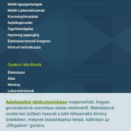
Nébih Igazgatóságok
Nébih Laboratóriumok
Kormányhivatalok
Sajtókapcsolat
Ügyfélszolgálat
Hatósági jogsegély
Élelmiszermentő Központ
Hírlevél feliratkozás
Gyakori kérdések
Élelmiszer
Állat
Növény
Laboratóriumok
Labor/Egyéb
Adatkezelési tájékoztatónkban
megismerheti, hogyan
gondoskodunk személyes adatai védelméről. Weboldalunk
cookie-kat (sütiket) használ a jobb felhasználói élmény
érdekében, melynek biztosításához kérjük, kattintson az
„Elfogadom” gombra.