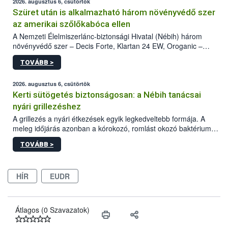
2026. augusztus 6, csütörtök
Szüret után is alkalmazható három növényvédő szer
az amerikai szőlőkabóca ellen
A Nemzeti Élelmiszerlánc-biztonsági Hivatal (Nébih) három
növényvédő szer – Decis Forte, Klartan 24 EW, Oroganic –
engedélyokiratát módosította, így azok a szüretet követően,
TOVÁBB >
egészen a vesszőérettség (BBCH 91) stádiumáig
felhasználhatóak a szőlőben. A kiterjesztések célja, hogy a korai
érésű szőlőkben is legyen lehetőség a károsító elleni további
2026. augusztus 6, csütörtök
védekezésre. Az Oroganic készítmény kis kiszerelésben kiskerti
Kerti sütögetés biztonságosan: a Nébih tanácsai
felhasználók számára is elérhető és ökológiai termesztésben is
nyári grillezéshez
engedélyezett.
A grillezés a nyári étkezések egyik legkedveltebb formája. A
meleg időjárás azonban a kórokozó, romlást okozó baktériumok
gyorsabb szaporodásának is kedvez. A szabadtéri sütögetés
TOVÁBB >
ezért nem csupán a megfelelő sütési technikáról szól: legalább
ilyen fontos az alapanyagok biztonságos kezelése, az alapvető
higiéniai szabályok betartása, a megfelelő hőkezelés, valamint a
HÍR
EUDR
maradékok szakszerű tárolása. A Nemzeti Élelmiszerlánc-
biztonsági Hivatal (Nébih) Oktatási Programja összegyűjtötte a
biztonságos grillezés legfontosabb tudnivalóit.
Átlagos (0 Szavazatok)