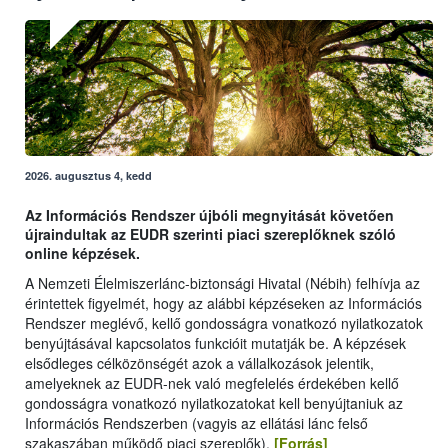
2026. augusztus 4, kedd
Az Információs Rendszer újbóli megnyitását követően
újraindultak az EUDR szerinti piaci szereplőknek szóló
online képzések.
A Nemzeti Élelmiszerlánc-biztonsági Hivatal (Nébih) felhívja az
érintettek figyelmét, hogy az alábbi képzéseken az Információs
Rendszer meglévő, kellő gondosságra vonatkozó nyilatkozatok
benyújtásával kapcsolatos funkcióit mutatják be. A képzések
elsődleges célközönségét azok a vállalkozások jelentik,
amelyeknek az EUDR-nek való megfelelés érdekében kellő
gondosságra vonatkozó nyilatkozatokat kell benyújtaniuk az
Információs Rendszerben (vagyis az ellátási lánc felső
szakaszában működő piaci szereplők).
[Forrás]