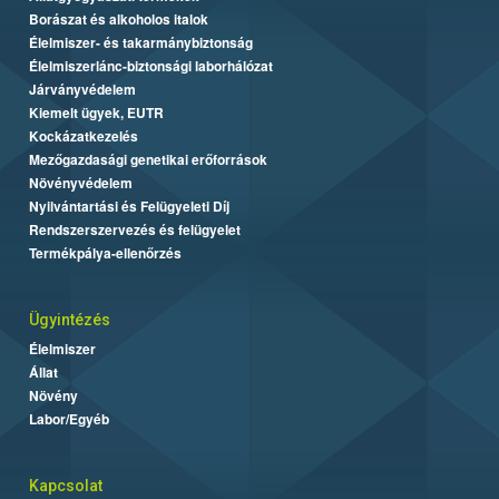
Borászat és alkoholos italok
Élelmiszer- és takarmánybiztonság
Élelmiszerlánc-biztonsági laborhálózat
Járványvédelem
Kiemelt ügyek, EUTR
Kockázatkezelés
Mezőgazdasági genetikai erőforrások
Növényvédelem
Nyilvántartási és Felügyeleti Díj
Rendszerszervezés és felügyelet
Termékpálya-ellenőrzés
Ügyintézés
Élelmiszer
Állat
Növény
Labor/Egyéb
Kapcsolat