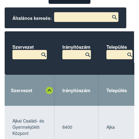
Általános keresés:
Szervezet
Irányítószám
Település
Szervezet
Irányítószám
Település
Szervezet
Szervezet
Irányítószám
Irányítószám
Település
Település
Ajkai Család- és
Gyermekjóléti
8400
Ajka
Központ