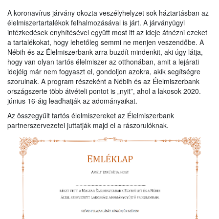
A koronavírus járvány okozta veszélyhelyzet sok háztartásban az
élelmiszertartalékok felhalmozásával is járt. A járványügyi
intézkedések enyhítésével együtt most itt az ideje átnézni ezeket
a tartalékokat, hogy lehetőleg semmi ne menjen veszendőbe. A
Nébih és az Élelmiszerbank arra buzdít mindenkit, aki úgy látja,
hogy van olyan tartós élelmiszer az otthonában, amit a lejárati
idejéig már nem fogyaszt el, gondoljon azokra, akik segítségre
szorulnak. A program részeként a Nébih és az Élelmiszerbank
országszerte több átvételi pontot is „nyit”, ahol a lakosok 2020.
június 16-áig leadhatják az adományaikat.
Az összegyűlt tartós élelmiszereket az Élelmiszerbank
partnerszervezetei juttatják majd el a rászorulóknak.
Olyan élelmiszert, amelyet Te magad is jó szívvel
elfogyasztanál, s amely az alábbi feltételeknek megfelel:
Legális kereskedelemben vásárolt
Csomagolt élelmiszer, az eredeti bolti csomagolásában
A csomagolása nem sérült
Tartós, vagyis minőségmegőrzési idővel rendelkezik
A minőségmegőrzési idejéből még legalább 1 hét hátravan,