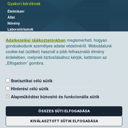
Gyakori kérdések
Élelmiszer
Állat
Növény
Laboratóriumok
Labor/Egyéb
Adatkezelési tájékoztatónkban
megismerheti, hogyan
gondoskodunk személyes adatai védelméről. Weboldalunk
cookie-kat (sütiket) használ a jobb felhasználói élmény
érdekében, melynek biztosításához kérjük, kattintson az
„Elfogadom” gombra.
Statisztikai célú sütik
Nemzeti Élelmiszerlánc-biztonsági Hivatal
Hirdetési célú sütik
Cím: 1024 Budapest, Keleti Károly utca. 24.
Alapműködést biztosító és funkcionális sütik
Levelezési cím: 1525 Budapest. Pf. 30.
ÖSSZES SÜTI ELFOGADÁSA
E-mail:
ugyfelszolgalat@nebih.gov.hu
Zöld szám: 06-80/263-244
KIVÁLASZTOTT SÜTIK ELFOGADÁSA
Telefon: 06-1/ 336-9000