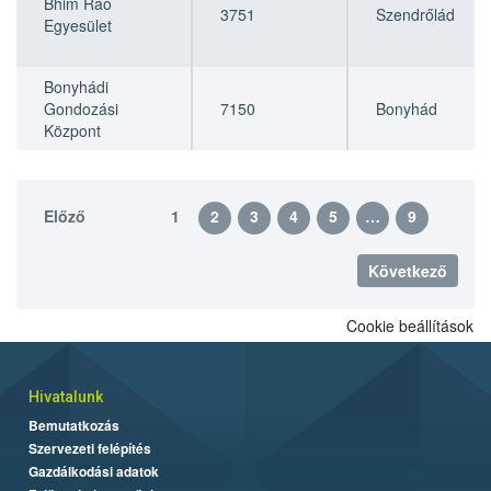
Bhim Rao
3751
Szendrőlád
Egyesület
Bonyhádi
Gondozási
7150
Bonyhád
Központ
Előző
1
2
3
4
5
…
9
Következő
Cookie beállítások
Hivatalunk
Bemutatkozás
Szervezeti felépítés
Gazdálkodási adatok