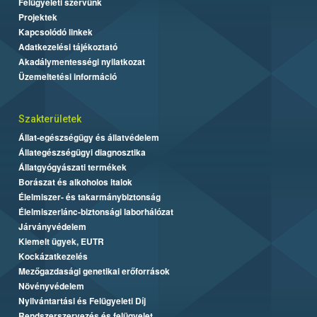
Felügyeleti szervünk
Projektek
Kapcsolódó linkek
Adatkezelési tájékoztató
Akadálymentességi nyilatkozat
Üzemeltetési információ
Szakterületek
Állat-egészségügy és állatvédelem
Állategészségügyi diagnosztika
Állatgyógyászati termékek
Borászat és alkoholos italok
Élelmiszer- és takarmánybiztonság
Élelmiszerlánc-biztonsági laborhálózat
Járványvédelem
Kiemelt ügyek, EUTR
Kockázatkezelés
Mezőgazdasági genetikai erőforrások
Növényvédelem
Nyilvántartási és Felügyeleti Díj
Rendszerszervezés és felügyelet