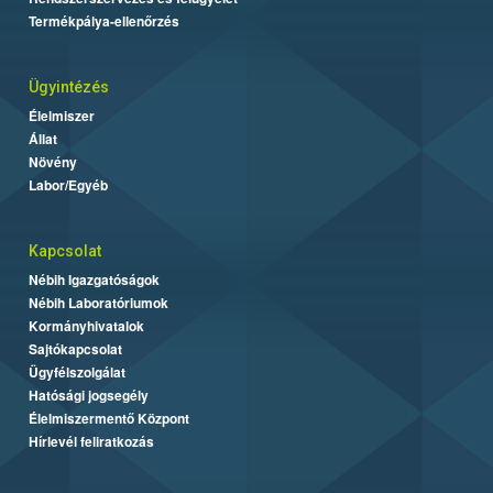
Termékpálya-ellenőrzés
Ügyintézés
Élelmiszer
Állat
Növény
Labor/Egyéb
Kapcsolat
Nébih Igazgatóságok
Nébih Laboratóriumok
Kormányhivatalok
Sajtókapcsolat
Ügyfélszolgálat
Hatósági jogsegély
Élelmiszermentő Központ
Hírlevél feliratkozás