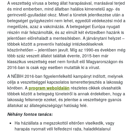
A veszettség vírusa a beteg állat harapásával, marásával terjed
és mind emberben, mind állatban halálos kimenetelű agy- és
gerincvelő-gyulladást okoz. Mivel a tünetek jelentkezése után a
betegséget gyógykezelni nem lehet, egyedüli védekezési mód a
megelőzés, azaz a vakcinázás. A betegséget Európa nyugati
részén már felszámolták, és az elmúlt két évtizedben hazánk is
jelentősen előrehaladt a mentesítésben. A járványtani helyzet –
többek között a preventív hatósági intézkedéseknek
köszönhetően – jelentősen javult. Míg az 1990-es években még
több száz veszett állatot találtak évente, 2015-ben már
klasszikus veszettség eset nem fordult elő Magyarországon és
2016-ban is csak egy esetben mutatták ki a vírust.
A NÉBIH 2016-ban figyelemfelkeltő kampányt indított, melynek
célja a veszettséggel kapcsolatos ismeretterjesztés a lakosság
körében. A
program weboldalán
részletes cikkek olvashatók
többek között a betegség tüneteiről is annak érdekében, hogy a
lakosság felismerje ezeket, és jelentse a veszettségre gyanús
állatokat az állategészségügyi hatóság felé.
Néhány fontos tanács:
Ha háziállata a megszokottól eltérően viselkedik, vagy
harapás nyomait véli felfedezni rajta, haladéktalanul