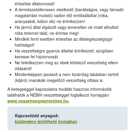
értesítse állatorvosát!
A természetellenesen viselkedő (barátságos, vagy támadó
magatartást mutató) vadon élő emlősállattal (róka,
aranysakál, kóbor eb) ne érintkezzen!
Ha jármű által elgázolt vagy ismeretlen ok miatt elhullott
róka tetemet talál, ne érintse meg!
Mindkét fenti esetben értesítse az állategészségügyi
hatóságot!
Ha veszettségre gyanús állattal érintkezett, sürgősen
keresse fel háziorvosát.
Ne feledkezzen meg az ebek kötelező veszettség elleni
oltásáról!
Mindenképpen javasolt a nem kizárólag lakásban tartott
(kijáró) macskák megelőző veszettség oltása is.
A betegséggel kapcsolatos további hasznos információk
találhatók a NÉBIH veszettséggel foglalkozó honlapján:
www.veszettsegmentesites.hu
.
Kapcsolódó anyagok:
közlemény letölthető formában