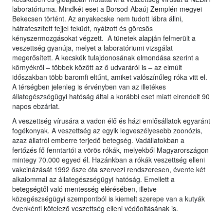
laboratóriuma. Mindkét eset a Borsod-Abaúj-Zemplén megyei
Bekecsen történt. Az anyakecske nem tudott lábra állni,
hátrafeszített fejjel feküdt, nyálzott és görcsös
kényszermozgásokat végzett. A tünetek alapján felmerült a
veszettség gyanúja, melyet a laboratóriumi vizsgálat
megerősített. A kecskék tulajdonosának elmondása szerint a
környékről – többek között az ő udvaráról is – az elmúlt
időszakban több baromfi eltűnt, amiket valószínűleg róka vitt el.
A térségben jelenleg is érvényben van az illetékes
állategészségügyi hatóság által a korábbi eset miatt elrendelt 90
napos ebzárlat.
A veszettség vírusára a vadon élő és házi emlősállatok egyaránt
fogékonyak. A veszettség az egyik legveszélyesebb zoonózis,
azaz állatról emberre terjedő betegség. Vadállatokban a
fertőzés fő fenntartói a vörös rókák, melyekből Magyarországon
mintegy 70.000 egyed él. Hazánkban a rókák veszettség elleni
vakcinázását 1992 ősze óta szervezi rendszeresen, évente két
alkalommal az állategészségügyi hatóság. Emellett a
betegségtől való mentesség elérésében, illetve
közegészségügyi szempontból is kiemelt szerepe van a kutyák
évenkénti kötelező veszettség elleni védőoltásának is.