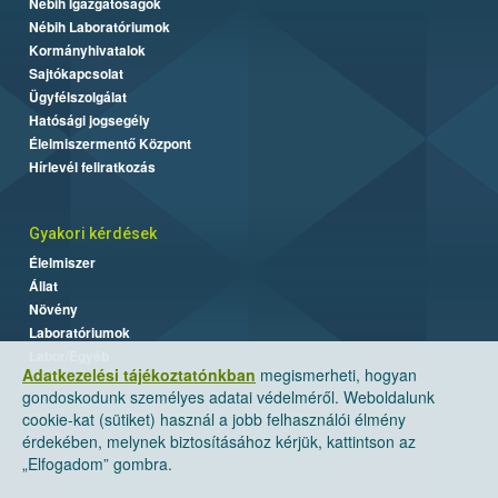
Nébih Igazgatóságok
Nébih Laboratóriumok
Kormányhivatalok
Sajtókapcsolat
Ügyfélszolgálat
Hatósági jogsegély
Élelmiszermentő Központ
Hírlevél feliratkozás
Gyakori kérdések
Élelmiszer
Állat
Növény
Laboratóriumok
Labor/Egyéb
Adatkezelési tájékoztatónkban
megismerheti, hogyan
gondoskodunk személyes adatai védelméről. Weboldalunk
cookie-kat (sütiket) használ a jobb felhasználói élmény
érdekében, melynek biztosításához kérjük, kattintson az
„Elfogadom” gombra.