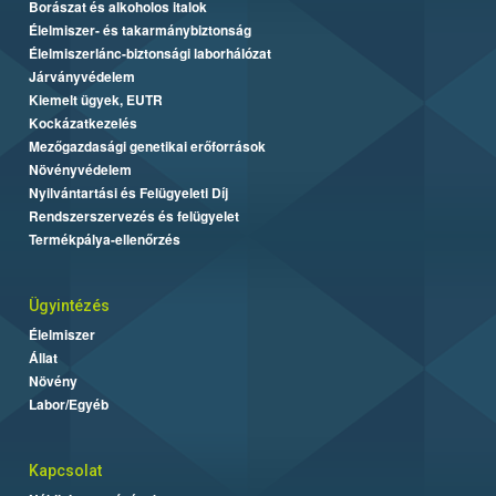
Borászat és alkoholos italok
Élelmiszer- és takarmánybiztonság
Élelmiszerlánc-biztonsági laborhálózat
Járványvédelem
Kiemelt ügyek, EUTR
Kockázatkezelés
Mezőgazdasági genetikai erőforrások
Növényvédelem
Nyilvántartási és Felügyeleti Díj
Rendszerszervezés és felügyelet
Termékpálya-ellenőrzés
Ügyintézés
Élelmiszer
Állat
Növény
Labor/Egyéb
Kapcsolat