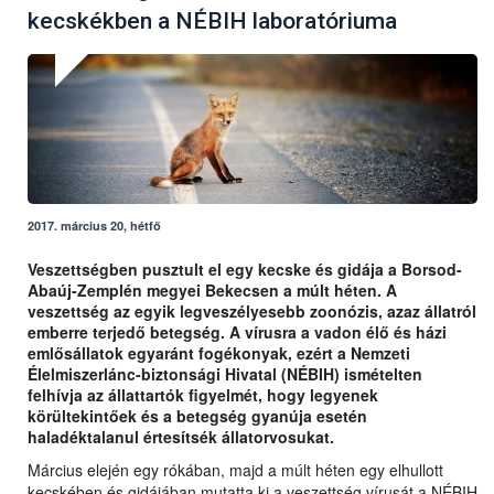
kecskékben a NÉBIH laboratóriuma
2017. március 20, hétfő
Veszettségben pusztult el egy kecske és gidája a Borsod-
Abaúj-Zemplén megyei Bekecsen a múlt héten. A
veszettség az egyik legveszélyesebb zoonózis, azaz állatról
emberre terjedő betegség. A vírusra a vadon élő és házi
emlősállatok egyaránt fogékonyak, ezért a Nemzeti
Élelmiszerlánc-biztonsági Hivatal (NÉBIH) ismételten
felhívja az állattartók figyelmét, hogy legyenek
körültekintőek és a betegség gyanúja esetén
haladéktalanul értesítsék állatorvosukat.
Március elején egy rókában, majd a múlt héten egy elhullott
kecskében és gidájában mutatta ki a veszettség vírusát a NÉBIH