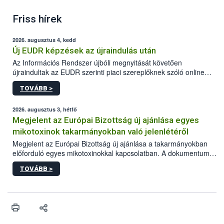
Friss hírek
2026. augusztus 4, kedd
Új EUDR képzések az újraindulás után
Az Információs Rendszer újbóli megnyitását követően
újraindultak az EUDR szerinti piaci szereplőknek szóló online
képzések.
TOVÁBB >
2026. augusztus 3, hétfő
Megjelent az Európai Bizottság új ajánlása egyes
mikotoxinok takarmányokban való jelenlétéről
Megjelent az Európai Bizottság új ajánlása a takarmányokban
előforduló egyes mikotoxinokkal kapcsolatban. A dokumentum
2027-től új irányértékek alkalmazását írja elő, és a jelenleg
TOVÁBB >
hatályos uniós ajánlások helyébe lép.