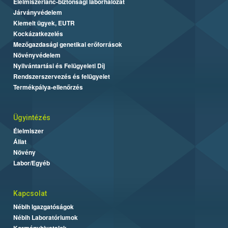
Élelmiszerlánc-biztonsági laborhálózat
Járványvédelem
Kiemelt ügyek, EUTR
Kockázatkezelés
Mezőgazdasági genetikai erőforrások
Növényvédelem
Nyilvántartási és Felügyeleti Díj
Rendszerszervezés és felügyelet
Termékpálya-ellenőrzés
Ügyintézés
Élelmiszer
Állat
Növény
Labor/Egyéb
Kapcsolat
Nébih Igazgatóságok
Nébih Laboratóriumok
Kormányhivatalok