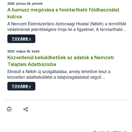
2026. június 26, péntek
A humusz megóvása a fenntartható földhasználat
kulcsa
A Nemzeti Élelmiszerlánc-biztonsági Hivatal (Nébih) a termőföld
védelmének jelentőségére hívja fel a figyelmet. A fenntartható
földhasználathoz és a természeti erőforrások megóvásához
TOVÁBB >
rendkívül fontos a humuszos termőréteg megőrzése és
szakszerű újra felhasználása. A beruházások, építkezések és
egyéb földmunkák során letermelt humuszos termőréteg
2023. május 30, kedd
megfelelő kezelése és újra felhasználása épp ezért kiemelt
Közvetlenül beküldhetőek az adatok a Nemzeti
jelentőségű.
Talajtani Adatbázisba
Elindult a Nébih új szolgáltatása, amely lehetővé teszi a
közvetlen adatbeküldést a talajvizsgálatokat végző
laboratóriumok számára a Nemzeti Talajtani Adatbázisba. A
TOVÁBB >
frissített WEB-API szolgáltatás WSDL leírása elérhető a hivatal
honlapján.