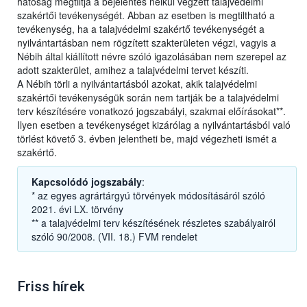
hatóság megtiltja a bejelentés nélkül végzett talajvédelmi
szakértői tevékenységét. Abban az esetben is megtiltható a
tevékenység, ha a talajvédelmi szakértő tevékenységét a
nyilvántartásban nem rögzített szakterületen végzi, vagyis a
Nébih által kiállított névre szóló igazolásában nem szerepel az
adott szakterület, amihez a talajvédelmi tervet készíti.
A Nébih törli a nyilvántartásból azokat, akik talajvédelmi
szakértői tevékenységük során nem tartják be a talajvédelmi
terv készítésére vonatkozó jogszabályi, szakmai előírásokat**.
Ilyen esetben a tevékenységet kizárólag a nyilvántartásból való
törlést követő 3. évben jelentheti be, majd végezheti ismét a
szakértő.
Kapcsolódó jogszabály
:
* az egyes agrártárgyú törvények módosításáról szóló
2021. évi LX. törvény
** a talajvédelmi terv készítésének részletes szabályairól
szóló 90/2008. (VII. 18.) FVM rendelet
Friss hírek