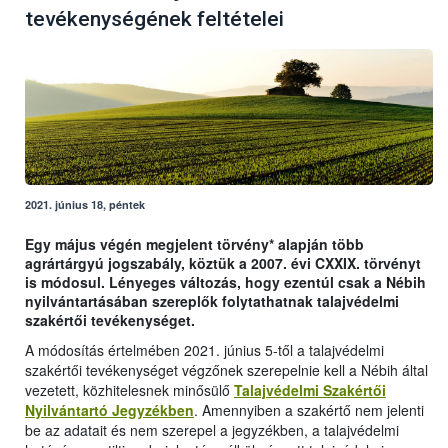
tevékenységének feltételei
2021. június 18, péntek
Egy május végén megjelent törvény* alapján több
agrártárgyú jogszabály, köztük a 2007. évi CXXIX. törvényt
is módosul. Lényeges változás, hogy ezentúl csak a Nébih
nyilvántartásában szereplők folytathatnak talajvédelmi
szakértői tevékenységet.
A módosítás értelmében 2021. június 5-től a talajvédelmi
szakértői tevékenységet végzőnek szerepelnie kell a Nébih által
vezetett, közhitelesnek minősülő
Talajvédelmi Szakértői
Nyilvántartó Jegyzékben
. Amennyiben a szakértő nem jelenti
be az adatait és nem szerepel a jegyzékben, a talajvédelmi