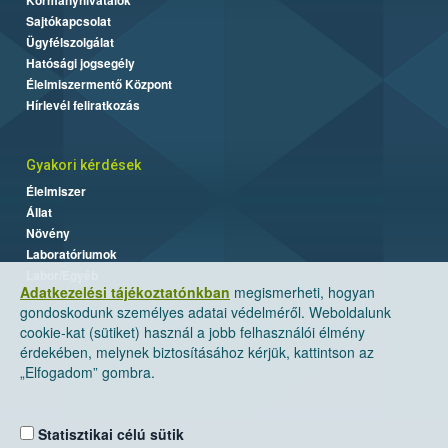
Sajtókapcsolat
Ügyfélszolgálat
Hatósági jogsegély
Élelmiszermentő Központ
Hírlevél feliratkozás
Gyakori kérdések
Élelmiszer
Állat
Növény
Laboratóriumok
Labor/Egyéb
Adatkezelési tájékoztatónkban
megismerheti, hogyan
gondoskodunk személyes adatai védelméről. Weboldalunk
cookie-kat (sütiket) használ a jobb felhasználói élmény
érdekében, melynek biztosításához kérjük, kattintson az
„Elfogadom” gombra.
Statisztikai célú sütik