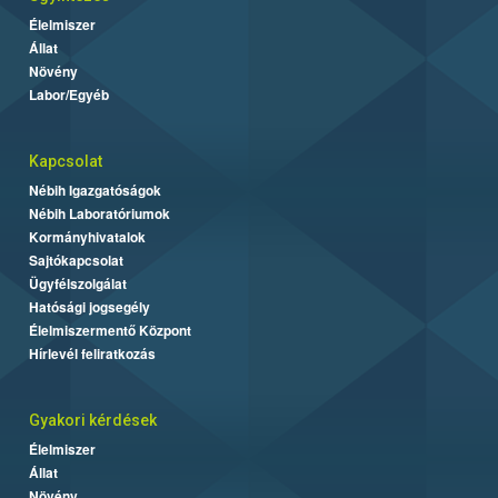
Élelmiszer
Állat
Növény
Labor/Egyéb
Kapcsolat
Nébih Igazgatóságok
Nébih Laboratóriumok
Kormányhivatalok
Sajtókapcsolat
Ügyfélszolgálat
Hatósági jogsegély
Élelmiszermentő Központ
Hírlevél feliratkozás
Gyakori kérdések
Élelmiszer
Állat
Növény