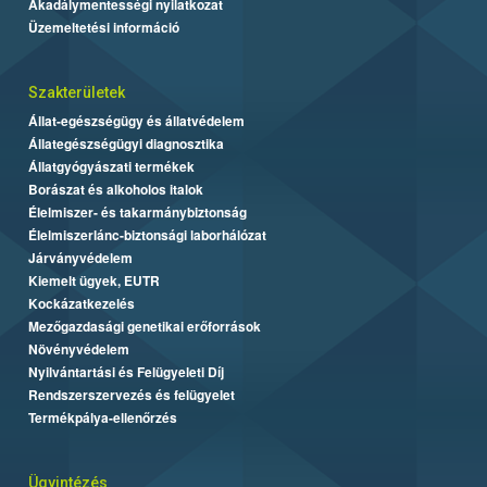
Akadálymentességi nyilatkozat
Üzemeltetési információ
Szakterületek
Állat-egészségügy és állatvédelem
Állategészségügyi diagnosztika
Állatgyógyászati termékek
Borászat és alkoholos italok
Élelmiszer- és takarmánybiztonság
Élelmiszerlánc-biztonsági laborhálózat
Járványvédelem
Kiemelt ügyek, EUTR
Kockázatkezelés
Mezőgazdasági genetikai erőforrások
Növényvédelem
Nyilvántartási és Felügyeleti Díj
Rendszerszervezés és felügyelet
Termékpálya-ellenőrzés
Ügyintézés