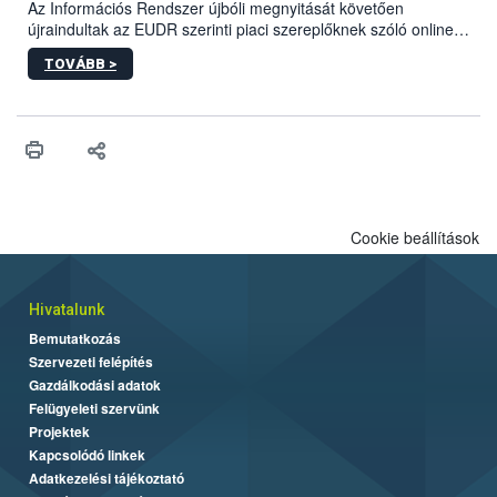
biztonsági Hivatal (Nébih) Oktatási Programja összegyűjtötte a
Az Információs Rendszer újbóli megnyitását követően
biztonságos grillezés legfontosabb tudnivalóit.
újraindultak az EUDR szerinti piaci szereplőknek szóló online
képzések.
TOVÁBB >
Cookie beállítások
Hivatalunk
Bemutatkozás
Szervezeti felépítés
Gazdálkodási adatok
Felügyeleti szervünk
Projektek
Kapcsolódó linkek
Adatkezelési tájékoztató