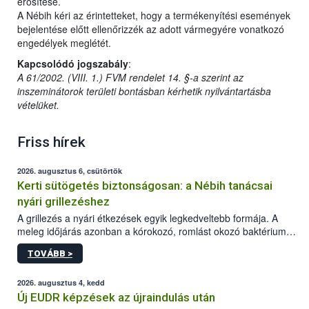
erősítése.
A Nébih kéri az érintetteket, hogy a termékenyítési események
bejelentése előtt ellenőrizzék az adott vármegyére vonatkozó
engedélyek meglétét.
Kapcsolódó jogszabály
:
A 61/2002. (VIII. 1.) FVM rendelet 14. §-a szerint az
inszeminátorok területi bontásban kérhetik nyilvántartásba
vételüket.
Friss hírek
2026. augusztus 6, csütörtök
Kerti sütögetés biztonságosan: a Nébih tanácsai
nyári grillezéshez
A grillezés a nyári étkezések egyik legkedveltebb formája. A
meleg időjárás azonban a kórokozó, romlást okozó baktériumok
gyorsabb szaporodásának is kedvez. A szabadtéri sütögetés
TOVÁBB >
ezért nem csupán a megfelelő sütési technikáról szól: legalább
ilyen fontos az alapanyagok biztonságos kezelése, az alapvető
higiéniai szabályok betartása, a megfelelő hőkezelés, valamint a
2026. augusztus 4, kedd
maradékok szakszerű tárolása. A Nemzeti Élelmiszerlánc-
Új EUDR képzések az újraindulás után