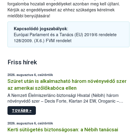
forgalomba hozatali engedélyeket azonban meg kell újítani.
Kérjük az engedélyeseket az ehhez szükséges kérelmek
mielőbbi benyújtására!
Kapcsolódó jogszabályok
:
Európai Parlament és a Tanács (EU) 2019/6 rendelete
128/2009. (X.6.) FVM rendelet
Friss hírek
2026. augusztus 6, csütörtök
Szüret után is alkalmazható három növényvédő szer
az amerikai szőlőkabóca ellen
A Nemzeti Élelmiszerlánc-biztonsági Hivatal (Nébih) három
növényvédő szer – Decis Forte, Klartan 24 EW, Oroganic –
engedélyokiratát módosította, így azok a szüretet követően,
TOVÁBB >
egészen a vesszőérettség (BBCH 91) stádiumáig
felhasználhatóak a szőlőben. A kiterjesztések célja, hogy a korai
érésű szőlőkben is legyen lehetőség a károsító elleni további
2026. augusztus 6, csütörtök
védekezésre. Az Oroganic készítmény kis kiszerelésben kiskerti
Kerti sütögetés biztonságosan: a Nébih tanácsai