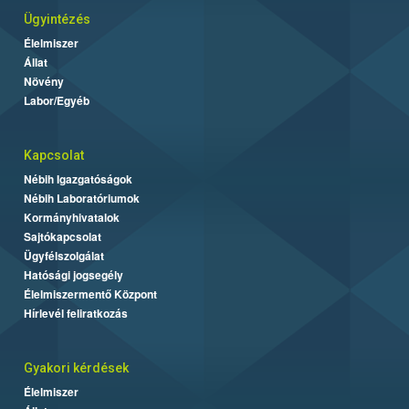
Ügyintézés
Élelmiszer
Állat
Növény
Labor/Egyéb
Kapcsolat
Nébih Igazgatóságok
Nébih Laboratóriumok
Kormányhivatalok
Sajtókapcsolat
Ügyfélszolgálat
Hatósági jogsegély
Élelmiszermentő Központ
Hírlevél feliratkozás
Gyakori kérdések
Élelmiszer