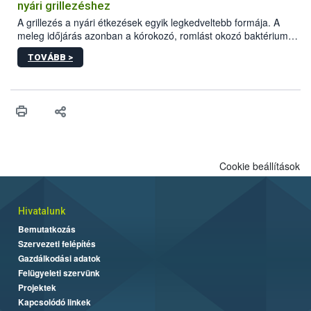
felhasználók számára is elérhető és ökológiai termesztésben is
nyári grillezéshez
engedélyezett.
A grillezés a nyári étkezések egyik legkedveltebb formája. A
meleg időjárás azonban a kórokozó, romlást okozó baktériumok
gyorsabb szaporodásának is kedvez. A szabadtéri sütögetés
TOVÁBB >
ezért nem csupán a megfelelő sütési technikáról szól: legalább
ilyen fontos az alapanyagok biztonságos kezelése, az alapvető
higiéniai szabályok betartása, a megfelelő hőkezelés, valamint a
maradékok szakszerű tárolása. A Nemzeti Élelmiszerlánc-
biztonsági Hivatal (Nébih) Oktatási Programja összegyűjtötte a
biztonságos grillezés legfontosabb tudnivalóit.
Cookie beállítások
Hivatalunk
Bemutatkozás
Szervezeti felépítés
Gazdálkodási adatok
Felügyeleti szervünk
Projektek
Kapcsolódó linkek