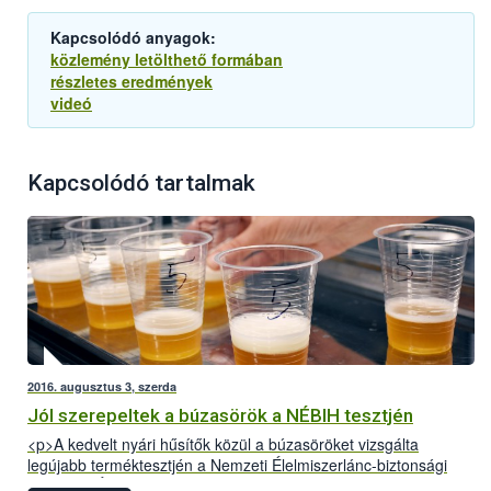
Kapcsolódó anyagok:
közlemény letölthető formában
részletes eredmények
videó
Kapcsolódó tartalmak
2016. augusztus 3, szerda
Jól szerepeltek a búzasörök a NÉBIH tesztjén
<p>A kedvelt nyári hűsítők közül a búzasöröket vizsgálta
legújabb terméktesztjén a Nemzeti Élelmiszerlánc-biztonsági
Hivatal (NÉBIH). A Szupermenta projektben 18 terméket