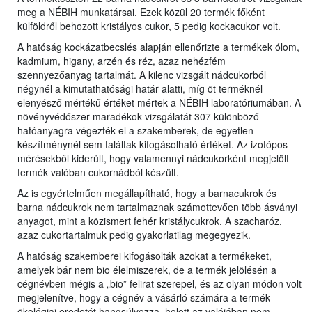
meg a NÉBIH munkatársai. Ezek közül 20 termék főként
külföldről behozott kristályos cukor, 5 pedig kockacukor volt.
A hatóság kockázatbecslés alapján ellenőrizte a termékek ólom,
kadmium, higany, arzén és réz, azaz nehézfém
szennyezőanyag tartalmát. A kilenc vizsgált nádcukorból
négynél a kimutathatósági határ alatti, míg öt terméknél
elenyésző mértékű értéket mértek a NÉBIH laboratóriumában. A
növényvédőszer-maradékok vizsgálatát 307 különböző
hatóanyagra végezték el a szakemberek, de egyetlen
készítménynél sem találtak kifogásolható értéket. Az izotópos
mérésekből kiderült, hogy valamennyi nádcukorként megjelölt
termék valóban cukornádból készült.
Az is egyértelműen megállapítható, hogy a barnacukrok és
barna nádcukrok nem tartalmaznak számottevően több ásványi
anyagot, mint a közismert fehér kristálycukrok. A szacharóz,
azaz cukortartalmuk pedig gyakorlatilag megegyezik.
A hatóság szakemberei kifogásolták azokat a termékeket,
amelyek bár nem bio élelmiszerek, de a termék jelölésén a
cégnévben mégis a „bio” felirat szerepel, és az olyan módon volt
megjelenítve, hogy a cégnév a vásárló számára a termék
ökológiai eredetét hangsúlyozza, holott az valójában nem