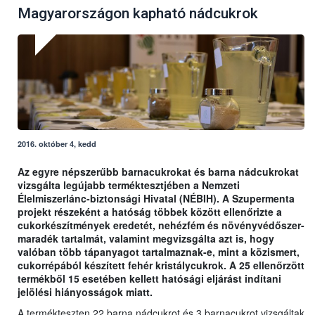
Magyarországon kapható nádcukrok
2016. október 4, kedd
Az egyre népszerűbb barnacukrokat és barna nádcukrokat
vizsgálta legújabb terméktesztjében a Nemzeti
Élelmiszerlánc-biztonsági Hivatal (NÉBIH). A Szupermenta
projekt részeként a hatóság többek között ellenőrizte a
cukorkészítmények eredetét, nehézfém és növényvédőszer-
maradék tartalmát, valamint megvizsgálta azt is, hogy
valóban több tápanyagot tartalmaznak-e, mint a közismert,
cukorrépából készített fehér kristálycukrok. A 25 ellenőrzött
termékből 15 esetében kellett hatósági eljárást indítani
jelölési hiányosságok miatt.
A termékteszten 22 barna nádcukrot és 3 barnacukrot vizsgáltak