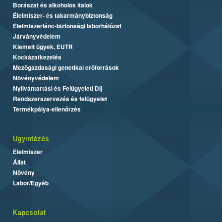
Borászat és alkoholos italok
Élelmiszer- és takarmánybiztonság
Élelmiszerlánc-biztonsági laborhálózat
Járványvédelem
Kiemelt ügyek, EUTR
Kockázatkezelés
Mezőgazdasági genetikai erőforrások
Növényvédelem
Nyilvántartási és Felügyeleti Díj
Rendszerszervezés és felügyelet
Termékpálya-ellenőrzés
Ügyintézés
Élelmiszer
Állat
Növény
Labor/Egyéb
Kapcsolat