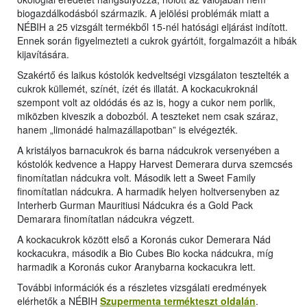
biogazdálkodásból származik. A jelölési problémák miatt a
NÉBIH a 25 vizsgált termékből 15-nél hatósági eljárást indított.
Ennek során figyelmezteti a cukrok gyártóit, forgalmazóit a hibák
kijavítására.
Szakértő és laikus kóstolók kedveltségi vizsgálaton tesztelték a
cukrok küllemét, színét, ízét és illatát. A kockacukroknál
szempont volt az oldódás és az is, hogy a cukor nem porlik,
miközben kiveszik a dobozból. A teszteket nem csak száraz,
hanem „limonádé halmazállapotban” is elvégezték.
A kristályos barnacukrok és barna nádcukrok versenyében a
kóstolók kedvence a Happy Harvest Demerara durva szemcsés
finomítatlan nádcukra volt. Második lett a Sweet Family
finomítatlan nádcukra. A harmadik helyen holtversenyben az
Interherb Gurman Mauritiusi Nádcukra és a Gold Pack
Demarara finomítatlan nádcukra végzett.
A kockacukrok között első a Koronás cukor Demerara Nád
kockacukra, második a Bio Cubes Bio kocka nádcukra, míg
harmadik a Koronás cukor Aranybarna kockacukra lett.
További információk és a részletes vizsgálati eredmények
elérhetők a NÉBIH
Szupermenta termékteszt oldalán
.