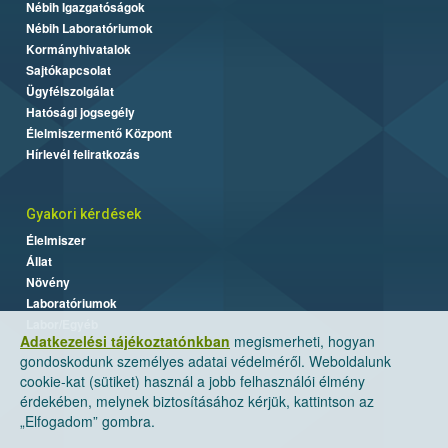
Nébih Igazgatóságok
Nébih Laboratóriumok
Kormányhivatalok
Sajtókapcsolat
Ügyfélszolgálat
Hatósági jogsegély
Élelmiszermentő Központ
Hírlevél feliratkozás
Gyakori kérdések
Élelmiszer
Állat
Növény
Laboratóriumok
Labor/Egyéb
Adatkezelési tájékoztatónkban
megismerheti, hogyan
gondoskodunk személyes adatai védelméről. Weboldalunk
cookie-kat (sütiket) használ a jobb felhasználói élmény
érdekében, melynek biztosításához kérjük, kattintson az
„Elfogadom” gombra.