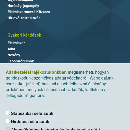
Hatósági jogsegély
Élelmiszermentő Központ
Hírlevél feliratkozás
Gyakori kérdések
Élelmiszer
Állat
Növény
Laboratóriumok
Labor/Egyéb
Adatkezelési tájékoztatónkban
megismerheti, hogyan
gondoskodunk személyes adatai védelméről. Weboldalunk
cookie-kat (sütiket) használ a jobb felhasználói élmény
érdekében, melynek biztosításához kérjük, kattintson az
„Elfogadom” gombra.
Statisztikai célú sütik
Nemzeti Élelmiszerlánc-biztonsági Hivatal
Hirdetési célú sütik
Cím: 1024 Budapest, Keleti Károly utca. 24.
Alapműködést biztosító és funkcionális sütik