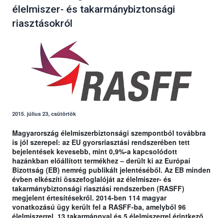
élelmiszer- és takarmánybiztonsági
riasztásokról
2015. július 23, csütörtök
Magyarország élelmiszerbiztonsági szempontból továbbra
is jól szerepel: az EU gyorsriasztási rendszerében tett
bejelentések kevesebb, mint 0,9%-a kapcsolódott
hazánkban előállított termékhez – derült ki az Európai
Bizottság (EB) nemrég publikált jelentéséből. Az EB minden
évben elkészíti összefoglalóját az élelmiszer- és
takarmánybiztonsági riasztási rendszerben (RASFF)
megjelent értesítésekről. 2014-ben 114 magyar
vonatkozású ügy került fel a RASFF-ba, amelyből 96
élelmiszerrel, 13 takarmánnyal és 5 élelmiszerrel érintkező