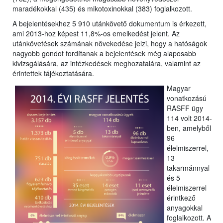
maradékokkal (435) és mikotoxinokkal (383) foglalkozott.
A bejelentésekhez 5 910 utánkövető dokumentum is érkezett,
ami 2013-hoz képest 11,8%-os emelkedést jelent. Az
utánkövetések számának növekedése jelzi, hogy a hatóságok
nagyobb gondot fordítanak a bejelentések még alaposabb
kivizsgálására, az intézkedések meghozatalára, valamint az
érintettek tájékoztatására.
Magyar
vonatkozású
RASFF ügy
114 volt 2014-
ben, amelyből
96
élelmiszerrel,
13
takarmánnyal
és 5
élelmiszerrel
érintkező
anyagokkal
foglalkozott. A