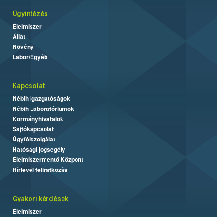
Ügyintézés
Élelmiszer
Állat
Növény
Labor/Egyéb
Kapcsolat
Nébih Igazgatóságok
Nébih Laboratóriumok
Kormányhivatalok
Sajtókapcsolat
Ügyfélszolgálat
Hatósági jogsegély
Élelmiszermentő Központ
Hírlevél feliratkozás
Gyakori kérdések
Élelmiszer