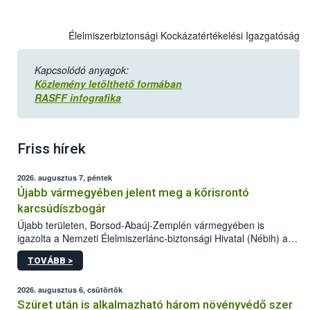
Élelmiszerbiztonsági Kockázatértékelési Igazgatóság
Kapcsolódó anyagok:
Közlemény letölthető formában
RASFF infografika
Friss hírek
2026. augusztus 7, péntek
Újabb vármegyében jelent meg a kőrisrontó
karcsúdíszbogár
Újabb területen, Borsod-Abaúj-Zemplén vármegyében is
igazolta a Nemzeti Élelmiszerlánc-biztonsági Hivatal (Nébih) a
kőrisrontó karcsúdíszbogár (Agrilus planipennis) jelenlétét. A
TOVÁBB >
kártevőt nem csak színcsapdában találták meg, de már fertőzött
fában is azonosították. A növényvédelmi szakemberek folytatják
az intenzív felderítést, emellett az intézkedéseket a szlovák
2026. augusztus 6, csütörtök
hatósággal is összehangolják a terjedés megállítása érdekében.
Szüret után is alkalmazható három növényvédő szer