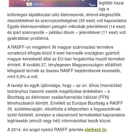
legtöbb hazai
ügy a
különleges táplálkozási célú élelmiszerek, étrend-kiegészítők
összetételével és szennyezettségével (35 eset) volt kapcsolatos.
Egyéb élelmiszerekben patogén mikrobák jelenlétével (14 eset)
és ipari szennyezők – például dioxin – jelenlétével (11 eset) volt
gyakrabban probléma.
A RASFF-on megjelent 36 magyar származású termékre
vonatkozó kifogás közül 9 eset harmadik országban gyártott,
magyar kereskedő által az EU-ban forgalomba hozott terméket
érintett. A további 27, ténylegesen Magyarországon előállított
kifogásolt termék az összes RASFF bejelentésnek kevesebb,
mint 0,9%-a volt.
A tavalyi év egyik újdonsága, hogy – az ún. lóhús (hamisítási)
botrányhoz hasonló esetek megelőzése érdekében – a
Bizottság az élelmiszer csalás/hamisítás hálózat (FFN)
létrehozásáról döntött. Emellett az Európai Bizottság a RASFF
35. születésnapján, elindította a kifejezetten a fogyasztóknak
szóló felületét, amelyen a visszahívott termékekkel kapcsolatos
legfrissebb (elmúlt négy hét) információkat teszik közzé.
A 2014. évi angol nyelvű RASFF jelentés
elérhető itt
.