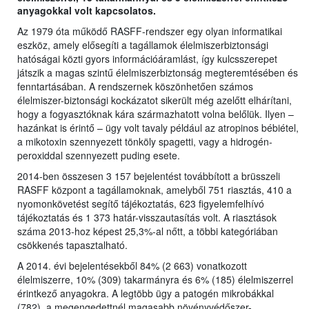
anyagokkal volt kapcsolatos.
Az 1979 óta működő RASFF-rendszer egy olyan informatikai
eszköz, amely elősegíti a tagállamok élelmiszerbiztonsági
hatóságai közti gyors információáramlást, így kulcsszerepet
játszik a magas szintű élelmiszerbiztonság megteremtésében és
fenntartásában. A rendszernek köszönhetően számos
élelmiszer-biztonsági kockázatot sikerült még azelőtt elhárítani,
hogy a fogyasztóknak kára származhatott volna belőlük. Ilyen –
hazánkat is érintő – ügy volt tavaly például az atropinos bébiétel,
a mikotoxin szennyezett tönköly spagetti, vagy a hidrogén-
peroxiddal szennyezett puding esete.
2014-ben összesen 3 157 bejelentést továbbított a brüsszeli
RASFF központ a tagállamoknak, amelyből 751 riasztás, 410 a
nyomonkövetést segítő tájékoztatás, 623 figyelemfelhívó
tájékoztatás és 1 373 határ-visszautasítás volt. A riasztások
száma 2013-hoz képest 25,3%-al nőtt, a többi kategóriában
csökkenés tapasztalható.
A 2014. évi bejelentésekből 84% (2 663) vonatkozott
élelmiszerre, 10% (309) takarmányra és 6% (185) élelmiszerrel
érintkező anyagokra. A legtöbb ügy a patogén mikrobákkal
(782), a megengedettnél magasabb növényvédőszer-