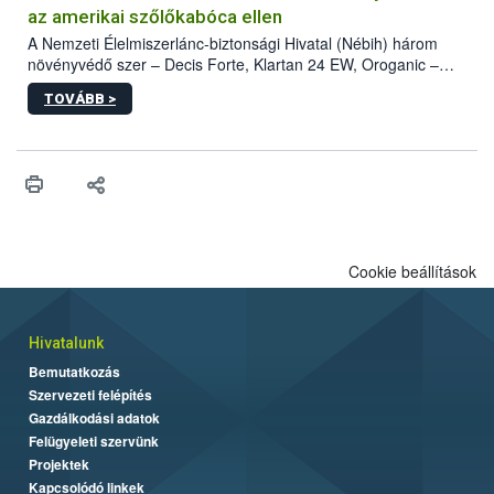
az amerikai szőlőkabóca ellen
A Nemzeti Élelmiszerlánc-biztonsági Hivatal (Nébih) három
növényvédő szer – Decis Forte, Klartan 24 EW, Oroganic –
engedélyokiratát módosította, így azok a szüretet követően,
TOVÁBB >
egészen a vesszőérettség (BBCH 91) stádiumáig
felhasználhatóak a szőlőben. A kiterjesztések célja, hogy a korai
érésű szőlőkben is legyen lehetőség a károsító elleni további
védekezésre. Az Oroganic készítmény kis kiszerelésben kiskerti
felhasználók számára is elérhető és ökológiai termesztésben is
engedélyezett.
Cookie beállítások
Hivatalunk
Bemutatkozás
Szervezeti felépítés
Gazdálkodási adatok
Felügyeleti szervünk
Projektek
Kapcsolódó linkek