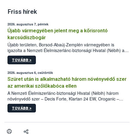
Friss hírek
2026. augusztus 7, péntek
Újabb vármegyében jelent meg a kőrisrontó
karcsúdíszbogár
Újabb területen, Borsod-Abaúj-Zemplén vármegyében is
igazolta a Nemzeti Élelmiszerlánc-biztonsági Hivatal (Nébih) a
kőrisrontó karcsúdíszbogár (Agrilus planipennis) jelenlétét. A
TOVÁBB >
kártevőt nem csak színcsapdában találták meg, de már fertőzött
fában is azonosították. A növényvédelmi szakemberek folytatják
az intenzív felderítést, emellett az intézkedéseket a szlovák
2026. augusztus 6, csütörtök
hatósággal is összehangolják a terjedés megállítása érdekében.
Szüret után is alkalmazható három növényvédő szer
az amerikai szőlőkabóca ellen
A Nemzeti Élelmiszerlánc-biztonsági Hivatal (Nébih) három
növényvédő szer – Decis Forte, Klartan 24 EW, Oroganic –
engedélyokiratát módosította, így azok a szüretet követően,
TOVÁBB >
egészen a vesszőérettség (BBCH 91) stádiumáig
felhasználhatóak a szőlőben. A kiterjesztések célja, hogy a korai
érésű szőlőkben is legyen lehetőség a károsító elleni további
védekezésre. Az Oroganic készítmény kis kiszerelésben kiskerti
felhasználók számára is elérhető és ökológiai termesztésben is