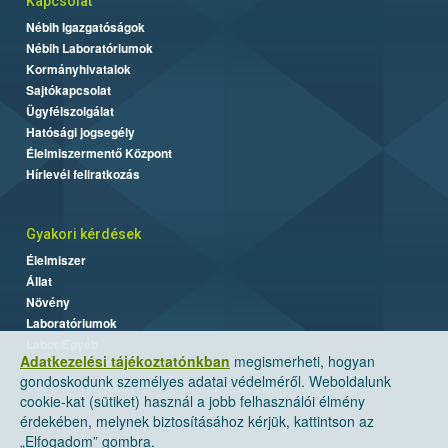
Kapcsolat
Nébih Igazgatóságok
Nébih Laboratóriumok
Kormányhivatalok
Sajtókapcsolat
Ügyfélszolgálat
Hatósági jogsegély
Élelmiszermentő Központ
Hírlevél feliratkozás
Gyakori kérdések
Élelmiszer
Állat
Növény
Laboratóriumok
Labor/Egyéb
Adatkezelési tájékoztatónkban
megismerheti, hogyan
gondoskodunk személyes adatai védelméről. Weboldalunk
cookie-kat (sütiket) használ a jobb felhasználói élmény
érdekében, melynek biztosításához kérjük, kattintson az
„Elfogadom” gombra.