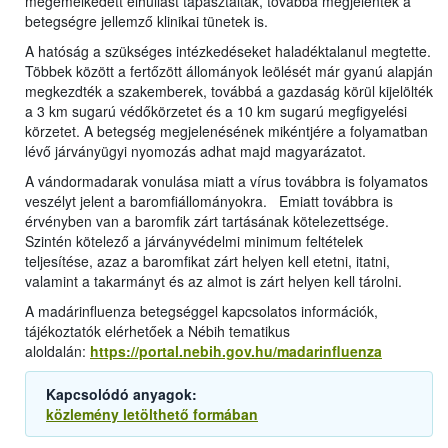
megemelkedett elhullást tapasztaltak, továbbá megjelentek a
betegségre jellemző klinikai tünetek is.
A hatóság a szükséges intézkedéseket haladéktalanul megtette.
Többek között a fertőzött állományok leölését már gyanú alapján
megkezdték a szakemberek, továbbá a gazdaság körül kijelölték
a 3 km sugarú védőkörzetet és a 10 km sugarú megfigyelési
körzetet. A betegség megjelenésének mikéntjére a folyamatban
lévő járványügyi nyomozás adhat majd magyarázatot.
A vándormadarak vonulása miatt a vírus továbbra is folyamatos
veszélyt jelent a baromfiállományokra. Emiatt továbbra is
érvényben van a baromfik zárt tartásának kötelezettsége.
Szintén kötelező a járványvédelmi minimum feltételek
teljesítése, azaz a baromfikat zárt helyen kell etetni, itatni,
valamint a takarmányt és az almot is zárt helyen kell tárolni.
A madárinfluenza betegséggel kapcsolatos információk,
tájékoztatók elérhetőek a Nébih tematikus
aloldalán:
https://portal.nebih.gov.hu/madarinfluenza
Kapcsolódó anyagok:
közlemény letölthető formában