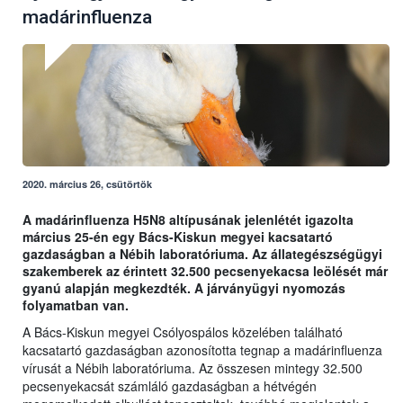
madárinfluenza
2020. március 26, csütörtök
A madárinfluenza H5N8 altípusának jelenlétét igazolta
március 25-én egy Bács-Kiskun megyei kacsatartó
gazdaságban a Nébih laboratóriuma. Az állategészségügyi
szakemberek az érintett 32.500 pecsenyekacsa leölését már
gyanú alapján megkezdték. A járványügyi nyomozás
folyamatban van.
A Bács-Kiskun megyei Csólyospálos közelében található
kacsatartó gazdaságban azonosította tegnap a madárinfluenza
vírusát a Nébih laboratóriuma. Az összesen mintegy 32.500
pecsenyekacsát számláló gazdaságban a hétvégén