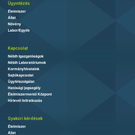
Ügyintézés
Élelmiszer
Állat
Növény
Labor/Egyéb
Kapcsolat
Nébih Igazgatóságok
Nébih Laboratóriumok
Kormányhivatalok
Sajtókapcsolat
Ügyfélszolgálat
Hatósági jogsegély
Élelmiszermentő Központ
Hírlevél feliratkozás
Gyakori kérdések
Élelmiszer
Állat