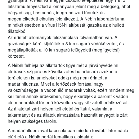
gyanújára. A Pest vármegyei Gödöllő településen egy 1 845
létszámú tenyészlúd állományban jelent meg a betegség, ahol
bágyadtság, hasmenés, idegrendszeri tünetek és
megemelkedett elhullás jelentkezett. A Nébih laboratóriuma
mindkét esetben a vírus H5N1 altípusát igazolta az elhullott
állatokból.
Az érintett állományok felszámolása folyamatban van. A
gazdaságok körül kijelölték a 3 km sugarú védőkörzetet, és
megállapították a 10 km sugarú felügyeleti (megfigyelési)
körzetet.
A Nébih felhívja az állattartók figyelmét a járványvédelmi
előírások szigorú és következetes betartására azokon a
területeken is, amelyeket eddig még nem érintett a
madárinfluenza. Mivel a fertőzések forrásai nagy
valószínűséggel a vadon élő madarak voltak, ezért mindent meg
kell tenni annak érdekében, hogy elkerüljék a baromfik vadon
élő madarakkal történő közvetlen vagy közvetett érintkezését.
Az állatokat zárt helyen kell etetni és itatni, valamint a
takarmányt és az állatok almozására használt anyagot is zárt
helyen szükséges tárolni.
A madárinfluenzával kapcsolatban minden további információ
elérhető a Nébih portál tematikus aloldalán: