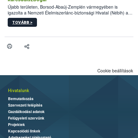
Újabb területen, Borsod-Abaúj-Zemplén vármegyében is
igazolta a Nemzeti Élelmiszerlánc-biztonsági Hivatal (Nébih) a
kőrisrontó karcsúdíszbogár (Agrilus planipennis) jelenlétét. A
TOVÁBB >
kártevőt nem csak színcsapdában találták meg, de már fertőzött
fában is azonosították. A növényvédelmi szakemberek folytatják
az intenzív felderítést, emellett az intézkedéseket a szlovák
hatósággal is összehangolják a terjedés megállítása érdekében.
Cookie beállítások
Hivatalunk
Bemutatkozás
Szervezeti felépítés
Gazdálkodási adatok
Felügyeleti szervünk
Projektek
Kapcsolódó linkek
Adatkezelési tájékoztató