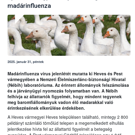
madárinfluenza
2025. január 31, péntek
Madárinfluenza vírus jelenlétét mutatta ki Heves és Pest
vármegyében a Nemzeti Élelmiszerlánc-biztonsági Hivatal
(Nébih) laboratóriuma. Az érintett állományok felszámolása
és a járványügyi nyomozás folyamatban van. A Nébih
felhívja az állattartók figyelmét, hogy mindent tegyenek
meg baromfiállományuk vadon élő madarakkal való
érintkezésének elkerülése érdekében.
A Heves vármegyei Heves településen található, mintegy 2 800
példányt számláló tömőlúd telepen a megemelkedett elhullás
jelentkezése hívta fel az állattartó figyelmét a betegség