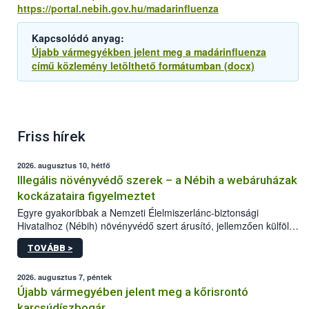
https://portal.nebih.gov.hu/madarinfluenza
Kapcsolódó anyag:
Újabb vármegyékben jelent meg a madárinfluenza
című közlemény letölthető formátumban (docx)
Friss hírek
2026. augusztus 10, hétfő
Illegális növényvédő szerek – a Nébih a webáruházak
kockázataira figyelmeztet
Egyre gyakoribbak a Nemzeti Élelmiszerlánc-biztonsági
Hivatalhoz (Nébih) növényvédő szert árusító, jellemzően külföldi
honlapok kapcsán érkező bejelentések. Emellett az ilyen
TOVÁBB >
termékeket kínáló kéretlen online reklámok mennyisége is
számottevően megnövekedett az elmúlt időszakban. A Nébih
összegyűjtötte az illegális növényvédő szerek kapcsán
2026. augusztus 7, péntek
előforduló árulkodó jeleket, valamint a webáruházakból való
Újabb vármegyében jelent meg a kőrisrontó
vásárlás kockázatait.
karcsúdíszbogár