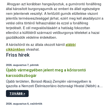
Ahogyan azt korábban hangsúlyoztuk, a gumórontó fonálféreg
által károsított burgonyagumók az emberi és állati egészségre
nem jelentenek veszélyt. A fertőzött gumók elültetése viszont
jelentős termésveszteséggel járhat, ezért meg kell akadályozni a
vetési célra történő felhasználást és ezzel a fonálféreg
terjedését. E cél megvalósításáért a hatóság fokozottan
ellenőrzi a külföldről származó vetőburgonya tételeket a hazai
gazdálkodók védelme érdekében.
A kárósítóról és az általa okozott kárról
alábbi
cikkünkben
olvashat.
Friss hírek
2026. augusztus 7, péntek
Újabb vármegyében jelent meg a kőrisrontó
karcsúdíszbogár
Újabb területen, Borsod-Abaúj-Zemplén vármegyében is
igazolta a Nemzeti Élelmiszerlánc-biztonsági Hivatal (Nébih) a
kőrisrontó karcsúdíszbogár (Agrilus planipennis) jelenlétét. A
TOVÁBB >
kártevőt nem csak színcsapdában találták meg, de már fertőzött
fában is azonosították. A növényvédelmi szakemberek folytatják
az intenzív felderítést, emellett az intézkedéseket a szlovák
2026. augusztus 6, csütörtök