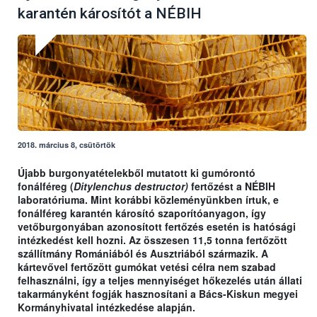
karantén károsítót a NÉBIH
2018. március 8, csütörtök
Újabb burgonyatételekből mutatott ki gumórontó
fonálféreg (
Ditylenchus destructor)
fertőzést a NÉBIH
laboratóriuma. Mint korábbi közleményünkben írtuk, e
fonálféreg karantén károsító szaporítóanyagon, így
vetőburgonyában azonosított fertőzés esetén is hatósági
intézkedést kell hozni. Az összesen 11,5 tonna fertőzött
szállítmány Romániából és Ausztriából származik. A
kártevővel fertőzött gumókat vetési célra nem szabad
felhasználni, így a teljes mennyiséget hőkezelés után állati
takarmányként fogják hasznosítani a Bács-Kiskun megyei
Kormányhivatal intézkedése alapján.