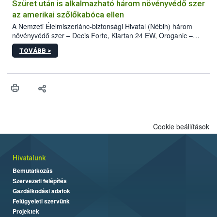
hatósággal is összehangolják a terjedés megállítása érdekében.
Szüret után is alkalmazható három növényvédő szer
az amerikai szőlőkabóca ellen
A Nemzeti Élelmiszerlánc-biztonsági Hivatal (Nébih) három
növényvédő szer – Decis Forte, Klartan 24 EW, Oroganic –
engedélyokiratát módosította, így azok a szüretet követően,
TOVÁBB >
egészen a vesszőérettség (BBCH 91) stádiumáig
felhasználhatóak a szőlőben. A kiterjesztések célja, hogy a korai
érésű szőlőkben is legyen lehetőség a károsító elleni további
védekezésre. Az Oroganic készítmény kis kiszerelésben kiskerti
felhasználók számára is elérhető és ökológiai termesztésben is
engedélyezett.
Cookie beállítások
Hivatalunk
Bemutatkozás
Szervezeti felépítés
Gazdálkodási adatok
Felügyeleti szervünk
Projektek