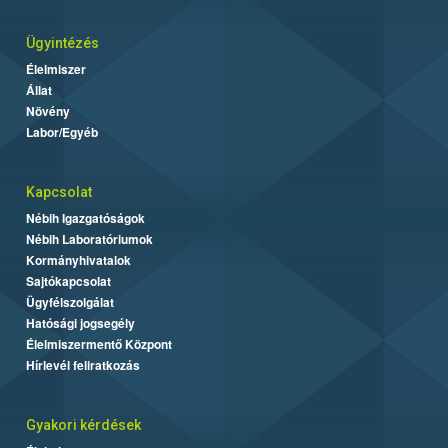
Ügyintézés
Élelmiszer
Állat
Növény
Labor/Egyéb
Kapcsolat
Nébih Igazgatóságok
Nébih Laboratóriumok
Kormányhivatalok
Sajtókapcsolat
Ügyfélszolgálat
Hatósági jogsegély
Élelmiszermentő Központ
Hírlevél feliratkozás
Gyakori kérdések