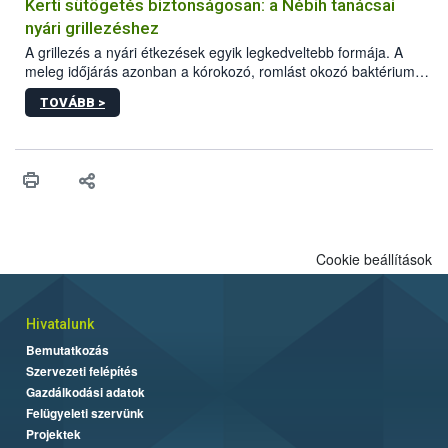
védekezésre. Az Oroganic készítmény kis kiszerelésben kiskerti
Kerti sütögetés biztonságosan: a Nébih tanácsai
felhasználók számára is elérhető és ökológiai termesztésben is
nyári grillezéshez
engedélyezett.
A grillezés a nyári étkezések egyik legkedveltebb formája. A
meleg időjárás azonban a kórokozó, romlást okozó baktériumok
gyorsabb szaporodásának is kedvez. A szabadtéri sütögetés
TOVÁBB >
ezért nem csupán a megfelelő sütési technikáról szól: legalább
ilyen fontos az alapanyagok biztonságos kezelése, az alapvető
higiéniai szabályok betartása, a megfelelő hőkezelés, valamint a
maradékok szakszerű tárolása. A Nemzeti Élelmiszerlánc-
biztonsági Hivatal (Nébih) Oktatási Programja összegyűjtötte a
biztonságos grillezés legfontosabb tudnivalóit.
Cookie beállítások
Hivatalunk
Bemutatkozás
Szervezeti felépítés
Gazdálkodási adatok
Felügyeleti szervünk
Projektek