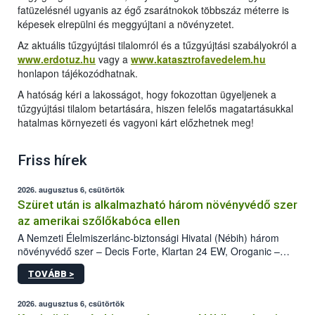
fatüzelésnél ugyanis az égő zsarátnokok többszáz méterre is
képesek elrepülni és meggyújtani a növényzetet.
Az aktuális tűzgyújtási tilalomról és a tűzgyújtási szabályokról a
www.erdotuz.hu
vagy a
www.katasztrofavedelem.hu
honlapon tájékozódhatnak.
A hatóság kéri a lakosságot, hogy fokozottan ügyeljenek a
tűzgyújtási tilalom betartására, hiszen felelős magatartásukkal
hatalmas környezeti és vagyoni kárt előzhetnek meg!
Friss hírek
2026. augusztus 6, csütörtök
Szüret után is alkalmazható három növényvédő szer
az amerikai szőlőkabóca ellen
A Nemzeti Élelmiszerlánc-biztonsági Hivatal (Nébih) három
növényvédő szer – Decis Forte, Klartan 24 EW, Oroganic –
engedélyokiratát módosította, így azok a szüretet követően,
TOVÁBB >
egészen a vesszőérettség (BBCH 91) stádiumáig
felhasználhatóak a szőlőben. A kiterjesztések célja, hogy a korai
érésű szőlőkben is legyen lehetőség a károsító elleni további
2026. augusztus 6, csütörtök