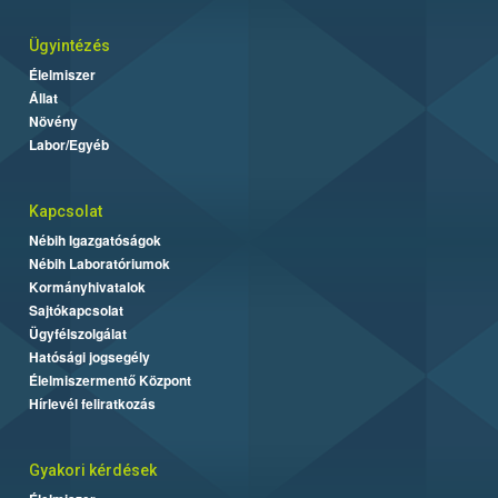
Ügyintézés
Élelmiszer
Állat
Növény
Labor/Egyéb
Kapcsolat
Nébih Igazgatóságok
Nébih Laboratóriumok
Kormányhivatalok
Sajtókapcsolat
Ügyfélszolgálat
Hatósági jogsegély
Élelmiszermentő Központ
Hírlevél feliratkozás
Gyakori kérdések