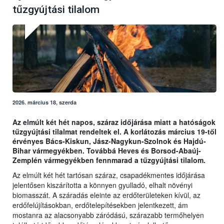
tűzgyújtási tilalom
2026. március 18, szerda
Az elmúlt két hét napos, száraz időjárása miatt a hatóságok
tűzgyújtási tilalmat rendeltek el. A korlátozás március 19-től
érvényes Bács-Kiskun, Jász-Nagykun-Szolnok és Hajdú-
Bihar vármegyékben. Továbbá Heves és Borsod-Abaúj-
Zemplén vármegyékben fennmarad a tűzgyújtási tilalom.
Az elmúlt két hét tartósan száraz, csapadékmentes időjárása
jelentősen kiszárította a könnyen gyulladó, elhalt növényi
biomasszát. A száradás eleinte az erdőterületeken kívül, az
erdőfelújításokban, erdőtelepítésekben jelentkezett, ám
mostanra az alacsonyabb záródású, szárazabb termőhelyen