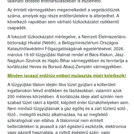
található idősebb erdőtársulásokban is észlelhető.
Az érintett vármegyékben megemelkedett a vegetációtüzek
száma, amelyek egy része erdőterületekre is átterjedhet. A
következő napokban sem várható tűzkockázatot csökkentő
csapadék.
A fokozott tűzkockázatot mérlegelve, a Nemzeti Élelmiszerlánc-
biztonsági Hivatal (Nébih), a Belügyminisztérium Országos
Katasztrófavédelmi Főigazgatóságának egyetértésével, 2026.
március 19-től tűzgyújtási tilalmat rendel el Bács-Kiskun, Jász-
Nagykun-Szolnok és Hajdú-Bihar vármegyékben és fenntartja a
korlátozást Heves és Borsod-Abaúj-Zemplén vármegyékben.
Minden tavaszi erdőtűz emberi mulasztás miatt keletkezik!
A tűzgyújtási tilalom idején tilos tüzet gyújtani a külterületi
ingatlanokon fekvő erdőkben és fásításokban, valamint azok
200 méteres körzetében. A korlátozás ideje alatt szintén nem
szabad tüzet rakni a kijelölt, kiépített erdei tűzrakóhelyeken sem.
Nem minősül tűzgyújtásnak a gáz égőfej és a zárt tűzterű sütő-,
főző-, melegítő eszköz alkalmazása, ha az megfelelő
szikrafogóval van ellátva. A tilalommal nem érintett
belterületeken is javasolt a zárt égésterű eszközök, elektromos
vagy gázgrill használata, a nyitott égésterű szén- vagy