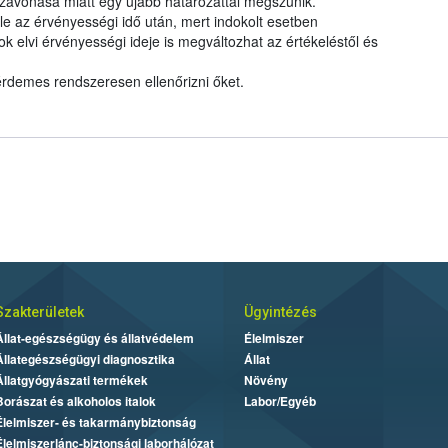
zavonása miatt egy újabb határozattal megszűnik.
le az érvényességi idő után, mert indokolt esetben
elvi érvényességi ideje is megváltozhat az értékeléstől és
 érdemes rendszeresen ellenőrizni őket.
Szakterületek
Ügyintézés
Állat-egészségügy és állatvédelem
Élelmiszer
Állategészségügyi diagnosztika
Állat
Állatgyógyászati termékek
Növény
Borászat és alkoholos italok
Labor/Egyéb
Élelmiszer- és takarmánybiztonság
Élelmiszerlánc-biztonsági laborhálózat