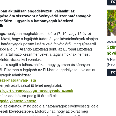
TO
kőris
jelen
-ban aktuálisan engedélyezett, valamint az
talál
lépése óta visszavont növényvédő szer hatóanyagok
azono
lenőrizni, ugyanis a hatóanyagok kötelező
folyta
ik.
intéz
össze
ogszabályban meghatározott időre (7, 10, vagy 15 évre)
érdek
at követ, hogy a legújabb tudományos követelmények alapján
2026. 
atóanyagok pozitív listára való felvételéről, megújításáról
Szür
ből álló ún. Állandó Bizottság dönt, az Európai Bizottság
növé
kat tartalmazó készítményeket a tagállamoknak nemzeti
szől
A Nem
intén vissza kell vonniuk.
(Nébi
sal is segíti a felhasználókat, hogy gyorsan és könnyen
Klart
ól. E körben a legújabb az EU-ban engedélyezett, valamint
TO
módos
nyagok adatbázisa:
egész
szer-hatoanyag-lista
felha
ények adatbázisát itt lehet megtalálni:
célja
es-lejart-ervenyessegu-novenyvedo-szerek
lehet
sz adatbázisa pedig itt érhető el:
Az Or
ngedelykereso/kereso
felha
nd az okiratok, mind pedig a hatóanyagok érvényességi ideje
terme
ések következtében. Előfordulhat, hogy az okirat még