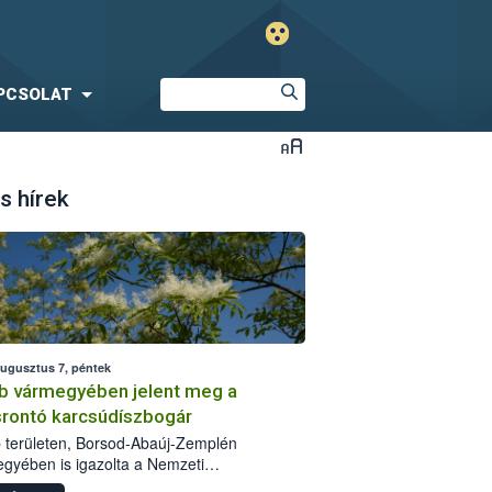
PCSOLAT
s hírek
augusztus 7, péntek
b vármegyében jelent meg a
srontó karcsúdíszbogár
 területen, Borsod-Abaúj-Zemplén
gyében is igazolta a Nemzeti
iszerlánc-biztonsági Hivatal (Nébih) a