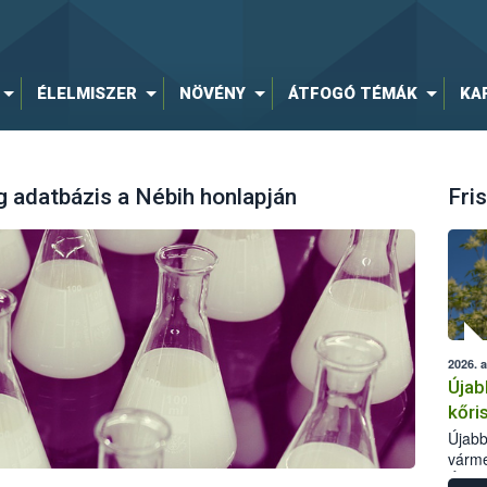
ÉLELMISZER
NÖVÉNY
ÁTFOGÓ TÉMÁK
KA
 adatbázis a Nébih honlapján
Fris
2026. 
Újab
kőri
Újabb
várme
Élelm