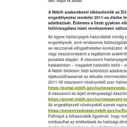
2021. május 19, szerda
A Nébih szakemberei elkészítették az EU
engedélyezési rendelet 2011-es életbe 
adatbázisát. Érdemes a listát gyakran el
felülvizsgálata miatt rendszeresen változ
Az egyes hatóanyagok használatát mindig j
engedélyezik, amit rendszeres felülvizsgál
se okozzanak elfogadhatatlan kockázatot. A h
vagy visszavonásáról a tagállamok szakértői
javaslata alapján. A visszavont hatóanyago
hatáskörben – megadott határidőn belül – sz
A Nébih felületein több különböző adatbázis
tájékozódhassanak az aktuális információkr
2011-től visszavont növényvédő szer hatóa
https://portal.nebih.gov.hu/novenyvedo-
A visszavont és lejárt érvényességű készítm
https://portal.nebih.gov.hu/visszavont-
Az engedélyezett növényvédő szerek napraké
https://novenyvedoszer.nebih.gov.hu/E
Felhívjuk a felhasználók figyelmét, hogy mi
módosulhat az értékelések és hatósági dönt