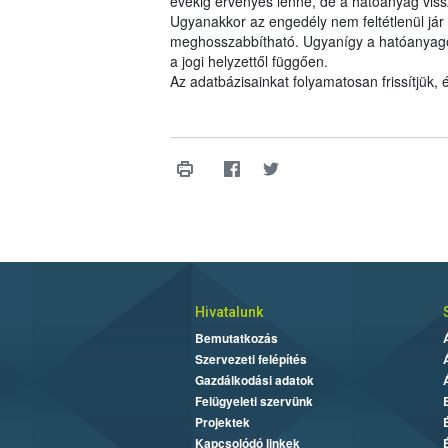
évekig érvényes lenne, de a hatóanyag viss
Ugyanakkor az engedély nem feltétlenül jár 
meghosszabbítható. Ugyanígy a hatóanyagok 
a jogi helyzettől függően.
Az adatbázisainkat folyamatosan frissítjük,
Hivatalunk
Bemutatkozás
Szervezeti felépítés
Gazdálkodási adatok
Felügyeleti szervünk
Projektek
Kapcsolódó linkek