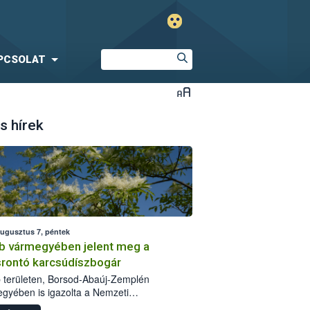
PCSOLAT
s hírek
augusztus 7, péntek
b vármegyében jelent meg a
srontó karcsúdíszbogár
 területen, Borsod-Abaúj-Zemplén
gyében is igazolta a Nemzeti
iszerlánc-biztonsági Hivatal (Nébih) a