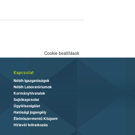
Cookie beállítások
Kapcsolat
Nébih Igazgatóságok
Nébih Laboratóriumok
Kormányhivatalok
Sajtókapcsolat
Ügyfélszolgálat
Hatósági jogsegély
Élelmiszermentő Központ
Hírlevél feliratkozás