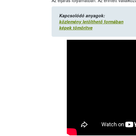
Az eljárás folyamatban. Az érintett vállalko
Kapcsolódó anyagok:
közlemény letölthető formában
képek tömörítve