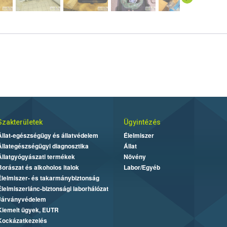
Szakterületek
Ügyintézés
Állat-egészségügy és állatvédelem
Élelmiszer
Állategészségügyi diagnosztika
Állat
Állatgyógyászati termékek
Növény
Borászat és alkoholos italok
Labor/Egyéb
Élelmiszer- és takarmánybiztonság
Élelmiszerlánc-biztonsági laborhálózat
Járványvédelem
Kiemelt ügyek, EUTR
Kockázatkezelés