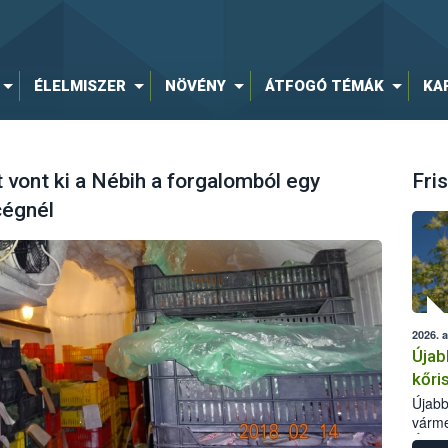
ÉLELMISZER
NÖVÉNY
ÁTFOGÓ TÉMÁK
KA
 vont ki a Nébih a forgalomból egy
Fris
cégnél
2026. 
Újab
kőri
Újabb
várme
Élelm