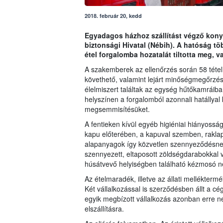
2018. február 20, kedd
Egyadagos házhoz szállítást végző konyh
biztonsági Hivatal (Nébih). A hatóság tö
étel forgalomba hozatalát tiltotta meg, 
A szakemberek az ellenőrzés során 58 tét
követhető, valamint lejárt minőségmegőrzési,
élelmiszert találtak az egység hűtőkamráiba
helyszínen a forgalomból azonnali hatállyal 
megsemmisítésüket.
A fentieken kívül egyéb higiéniai hiányosság
kapu előterében, a kapuval szemben, raklap
alapanyagok így közvetlen szennyeződésnek
szennyezett, eltaposott zöldségdarabokkal v
húsátvevő helyiségben található kézmosó ne
Az ételmaradék, illetve az állati mellékterm
Két vállalkozással is szerződésben állt a cég,
egyik megbízott vállalkozás azonban erre ne
elszállításra.