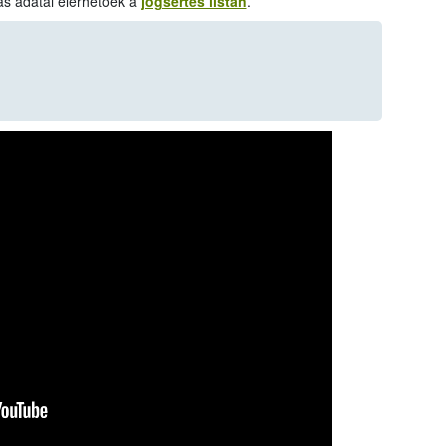
zás adatai elérhetőek a
jogsértés listán
.