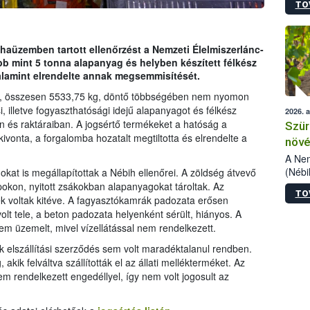
TO
kőris
jelen
talál
azono
aüzemben tartott ellenőrzést a Nemzeti Élelmiszerlánc-
folyta
bb mint 5 tonna alapanyag és helyben készített félkész
intéz
valamint elrendelte annak megsemmisítését.
össze
el, összesen 5533,75 kg, döntő többségében nem nyomon
érdek
 illetve fogyaszthatósági idejű alapanyagot és félkész
2026. 
n és raktáraiban. A jogsértő termékeket a hatóság a
Szür
kivonta, a forgalomba hozatalt megtiltotta és elrendelte a
növé
szől
A Nem
(Nébi
okat is megállapítottak a Nébih ellenőrei. A zöldség átvevő
Klart
okon, nyitott zsákokban alapanyagokat tároltak. Az
TO
módos
 voltak kitéve. A fagyasztókamrák padozata erősen
egész
olt tele, a beton padozata helyenként sérült, hiányos. A
felha
m üzemelt, mivel vízellátással nem rendelkezett.
célja
ék elszállítási szerződés sem volt maradéktalanul rendben.
lehet
 akik felváltva szállították el az állati mellékterméket. Az
Az Or
m rendelkezett engedéllyel, így nem volt jogosult az
felha
terme