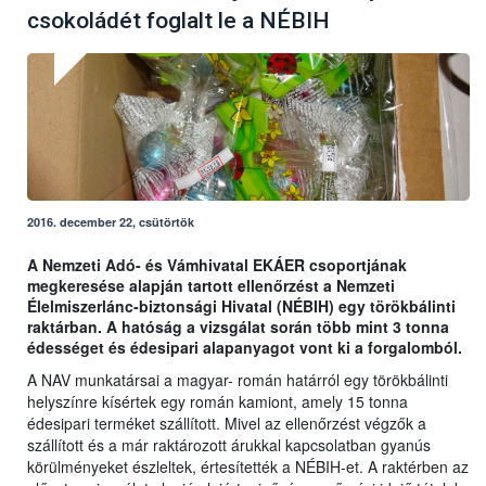
csokoládét foglalt le a NÉBIH
2016. december 22, csütörtök
A Nemzeti Adó- és Vámhivatal EKÁER csoportjának
megkeresése alapján tartott ellenőrzést a Nemzeti
Élelmiszerlánc-biztonsági Hivatal (NÉBIH) egy törökbálinti
raktárban. A hatóság a vizsgálat során több mint 3 tonna
édességet és édesipari alapanyagot vont ki a forgalomból.
A NAV munkatársai a magyar- román határról egy törökbálinti
helyszínre kísértek egy román kamiont, amely 15 tonna
édesipari terméket szállított. Mivel az ellenőrzést végzők a
szállított és a már raktározott árukkal kapcsolatban gyanús
körülményeket észleltek, értesítették a NÉBIH-et. A raktérben az