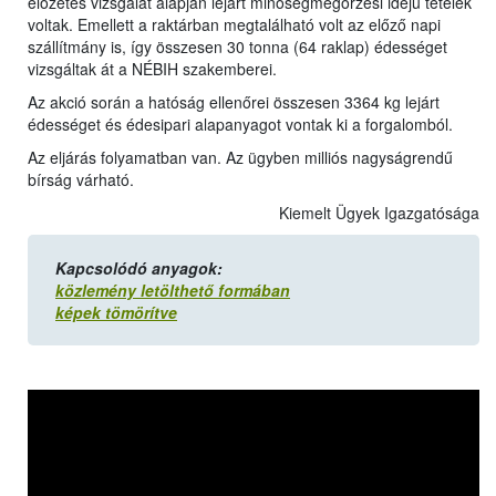
előzetes vizsgálat alapján lejárt minőségmegőrzési idejű tételek
voltak. Emellett a raktárban megtalálható volt az előző napi
szállítmány is, így összesen 30 tonna (64 raklap) édességet
vizsgáltak át a NÉBIH szakemberei.
Az akció során a hatóság ellenőrei összesen 3364 kg lejárt
édességet és édesipari alapanyagot vontak ki a forgalomból.
Az eljárás folyamatban van. Az ügyben milliós nagyságrendű
bírság várható.
Kiemelt Ügyek Igazgatósága
Kapcsolódó anyagok:
közlemény letölthető formában
képek tömörítve