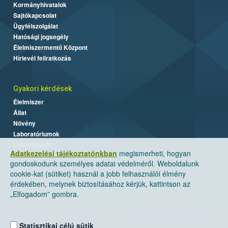
Kormányhivatalok
Sajtókapcsolat
Ügyfélszolgálat
Hatósági jogsegély
Élelmiszermentő Központ
Hírlevél feliratkozás
Gyakori kérdések
Élelmiszer
Állat
Növény
Laboratóriumok
Labor/Egyéb
Adatkezelési tájékoztatónkban
megismerheti, hogyan
gondoskodunk személyes adatai védelméről. Weboldalunk
cookie-kat (sütiket) használ a jobb felhasználói élmény
érdekében, melynek biztosításához kérjük, kattintson az
„Elfogadom” gombra.
Statisztikai célú sütik