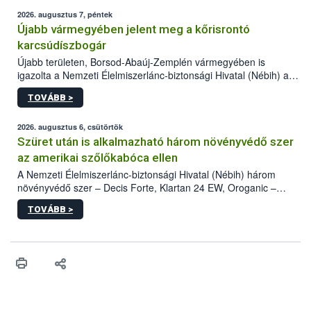
2026. augusztus 7, péntek
Újabb vármegyében jelent meg a kőrisrontó
karcsúdíszbogár
Újabb területen, Borsod-Abaúj-Zemplén vármegyében is
igazolta a Nemzeti Élelmiszerlánc-biztonsági Hivatal (Nébih) a
kőrisrontó karcsúdíszbogár (Agrilus planipennis) jelenlétét. A
TOVÁBB >
kártevőt nem csak színcsapdában találták meg, de már fertőzött
fában is azonosították. A növényvédelmi szakemberek folytatják
az intenzív felderítést, emellett az intézkedéseket a szlovák
2026. augusztus 6, csütörtök
hatósággal is összehangolják a terjedés megállítása érdekében.
Szüret után is alkalmazható három növényvédő szer
az amerikai szőlőkabóca ellen
A Nemzeti Élelmiszerlánc-biztonsági Hivatal (Nébih) három
növényvédő szer – Decis Forte, Klartan 24 EW, Oroganic –
engedélyokiratát módosította, így azok a szüretet követően,
TOVÁBB >
egészen a vesszőérettség (BBCH 91) stádiumáig
felhasználhatóak a szőlőben. A kiterjesztések célja, hogy a korai
érésű szőlőkben is legyen lehetőség a károsító elleni további
védekezésre. Az Oroganic készítmény kis kiszerelésben kiskerti
felhasználók számára is elérhető és ökológiai termesztésben is
engedélyezett.