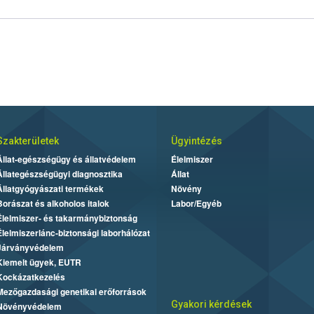
Szakterületek
Ügyintézés
Állat-egészségügy és állatvédelem
Élelmiszer
Állategészségügyi diagnosztika
Állat
Állatgyógyászati termékek
Növény
Borászat és alkoholos italok
Labor/Egyéb
Élelmiszer- és takarmánybiztonság
Élelmiszerlánc-biztonsági laborhálózat
Járványvédelem
Kiemelt ügyek, EUTR
Kockázatkezelés
Mezőgazdasági genetikai erőforrások
Gyakori kérdések
Növényvédelem