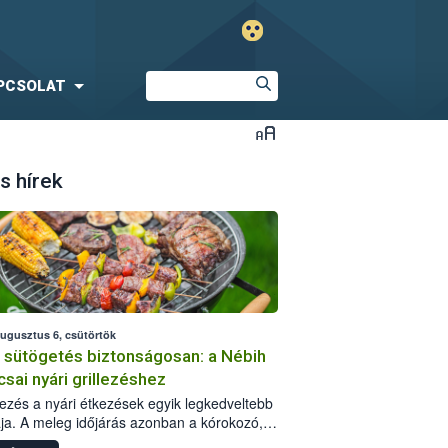
PCSOLAT
s hírek
augusztus 6, csütörtök
i sütögetés biztonságosan: a Nébih
csai nyári grillezéshez
llezés a nyári étkezések egyik legkedveltebb
ja. A meleg időjárás azonban a kórokozó,
st okozó baktériumok gyorsabb