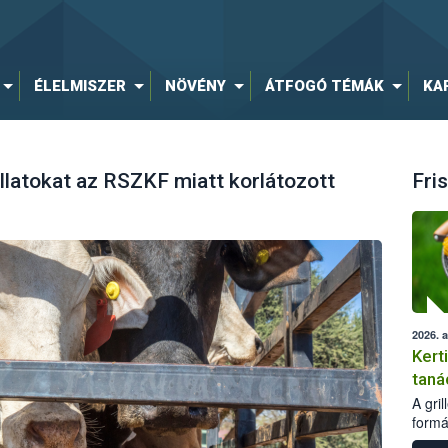
ÉLELMISZER
NÖVÉNY
ÁTFOGÓ TÉMÁK
KA
 állatokat az RSZKF miatt korlátozott
Fris
2026. 
Kert
taná
A gri
formá
romlá