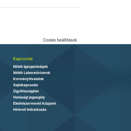
Cookie beállítások
Kapcsolat
Nébih Igazgatóságok
Nébih Laboratóriumok
Kormányhivatalok
Sajtókapcsolat
Ügyfélszolgálat
Hatósági jogsegély
Élelmiszermentő Központ
Hírlevél feliratkozás