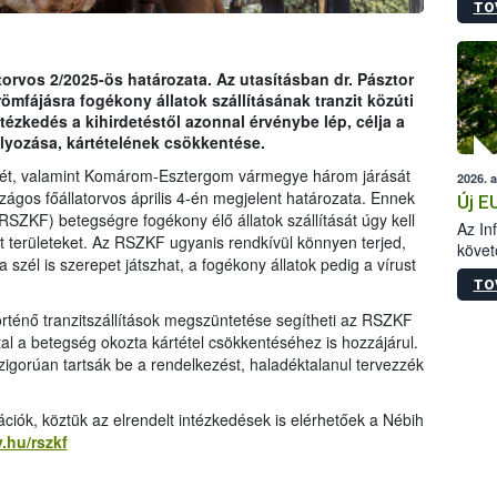
TO
szapo
sütög
techni
alapa
torvos 2/2025-ös határozata. Az utasításban dr. Pásztor
higié
ömfájásra fogékony állatok szállításának tranzit közúti
hőkez
ntézkedés a kihirdetéstől azonnal érvénybe lép, célja a
tárol
yozása, kártételének csökkentése.
Hivat
tét, valamint Komárom-Esztergom vármegye három járását
2026. 
a biz
ágos főállatorvos április 4-én megjelent határozata. Ennek
Új E
SZKF) betegségre fogékony élő állatok szállítását úgy kell
Az In
tt területeket. Az RSZKF ugyanis rendkívül könnyen terjed,
követ
 szél is szerepet játszhat, a fogékony állatok pedig a vírust
szere
TO
történő tranzitszállítások megszüntetése segítheti az RSZKF
l a betegség okozta kártétel csökkentéséhez is hozzájárul.
 szigorúan tartsák be a rendelkezést, haladéktalanul tervezzék
iók, köztük az elrendelt intézkedések is elérhetőek a Nébih
v.hu/rszkf