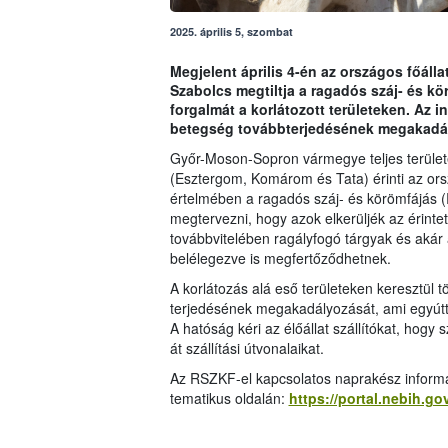
2025. április 5, szombat
Megjelent április 4-én az országos főálla
Szabolcs megtiltja a ragadós száj- és kör
forgalmát a korlátozott területeken. Az i
betegség továbbterjedésének megakadál
Győr-Moson-Sopron vármegye teljes terüle
(Esztergom, Komárom és Tata) érinti az orsz
értelmében a ragadós száj- és körömfájás (R
megtervezni, hogy azok elkerüljék az érinte
továbbvitelében ragályfogó tárgyak és akár a
belélegezve is megfertőződhetnek.
A korlátozás alá eső területeken keresztül 
terjedésének megakadályozását, ami egyútta
A hatóság kéri az élőállat szállítókat, hogy
át szállítási útvonalaikat.
Az RSZKF-el kapcsolatos naprakész informác
tematikus oldalán:
https://portal.nebih.go