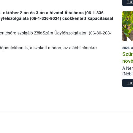
TO
kőris
jelen
. október 2-án és 3-án a hivatal Általános (06-1-336-
talál
yfélszolgálata (06-1-336-9024) csökkentett kapacitással
azono
folyta
intéz
lentésére szolgáló ZöldSzám Ügyfélszolgálaton (06-80-263-
össze
érdek
dőpontokban is, a szokott módon, az alábbi címekre
2026. 
Szür
növé
szől
A Nem
(Nébi
Klart
TO
módos
egész
felha
célja
lehet
Az Or
felha
terme