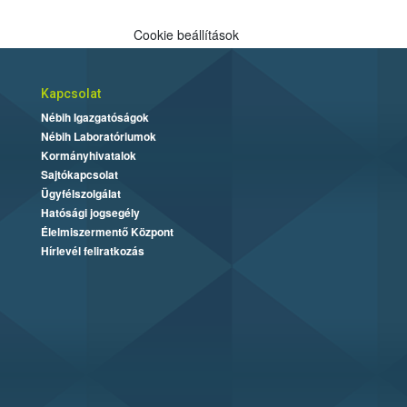
Cookie beállítások
Kapcsolat
Nébih Igazgatóságok
Nébih Laboratóriumok
Kormányhivatalok
Sajtókapcsolat
Ügyfélszolgálat
Hatósági jogsegély
Élelmiszermentő Központ
Hírlevél feliratkozás