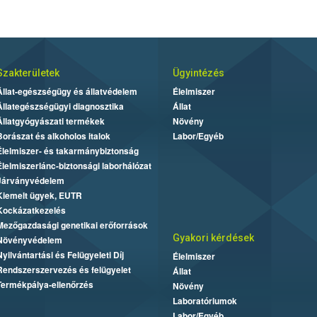
Szakterületek
Ügyintézés
Állat-egészségügy és állatvédelem
Élelmiszer
Állategészségügyi diagnosztika
Állat
Állatgyógyászati termékek
Növény
Borászat és alkoholos italok
Labor/Egyéb
Élelmiszer- és takarmánybiztonság
Élelmiszerlánc-biztonsági laborhálózat
Járványvédelem
Kiemelt ügyek, EUTR
Kockázatkezelés
Mezőgazdasági genetikai erőforrások
Gyakori kérdések
Növényvédelem
Nyilvántartási és Felügyeleti Díj
Élelmiszer
Rendszerszervezés és felügyelet
Állat
Termékpálya-ellenőrzés
Növény
Laboratóriumok
Labor/Egyéb