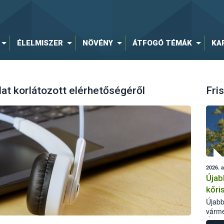
ÉLELMISZER
NÖVÉNY
ÁTFOGÓ TÉMÁK
KA
lat korlátozott elérhetőségéről
Fris
2026. 
Újab
kőri
Újabb
várme
Élelm