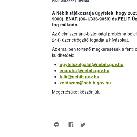
2025. október 1, szerda
A Nébih tájékoztatja ügyfeleit, hogy 2025
9000), ENAR (06-1/336-9050) és FELIR Üg
fog működni.
Az élelmiszerlánc-biztonsági probléma beje
244) üzenetrögzítő fogadja a hívásokat.
Az emailben történő megkeresések a fenti i
küldhetőek:
ugyfelszolgalat@nebih.gov.hu
enarufsz@nebih.gov.hu
felir@nebih.gov.hu
zoldszam@nebih.gov.hu
Megértésüket köszönjük.