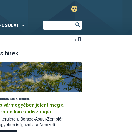
PCSOLAT
s hírek
augusztus 7, péntek
b vármegyében jelent meg a
srontó karcsúdíszbogár
 területen, Borsod-Abaúj-Zemplén
gyében is igazolta a Nemzeti
iszerlánc-biztonsági Hivatal (Nébih) a