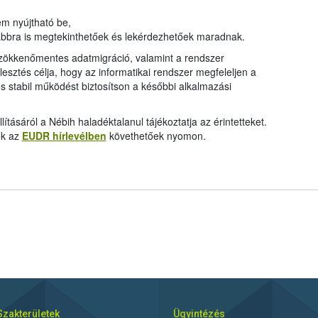
em nyújtható be,
vábbra is megtekinthetőek és lekérdezhetőek maradnak.
 zökkenőmentes adatmigráció, valamint a rendszer
jlesztés célja, hogy az informatikai rendszer megfeleljen a
s stabil működést biztosítson a későbbi alkalmazási
lításáról a Nébih haladéktalanul tájékoztatja az érintetteket.
ek az
EUDR hírlevélben
követhetőek nyomon.
Szakterületek
Ügyintézés