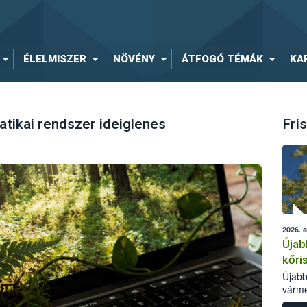
ÉLELMISZER
NÖVÉNY
ÁTFOGÓ TÉMÁK
KA
tikai rendszer ideiglenes
Fris
2026. 
Újab
kőri
Újabb
várme
Élelm