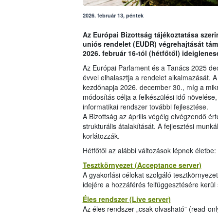
2026. február 13, péntek
Az Európai Bizottság tájékoztatása szer
uniós rendelet (EUDR) végrehajtását támo
2026. február 16-tól (hétfőtől) ideiglen
Az Európai Parlament és a Tanács 2025 de
évvel elhalasztja a rendelet alkalmazását.
kezdőnapja 2026. december 30., míg a mikro
módosítás célja a felkészülési idő növelése,
informatikai rendszer további fejlesztése.
A Bizottság az április végéig elvégzendő ért
strukturális átalakítását. A fejlesztési mu
korlátozzák.
Hétfőtől az alábbi változások lépnek életbe:
Tesztkörnyezet (Acceptance server)
A gyakorlási célokat szolgáló tesztkörnyeze
idejére a hozzáférés felfüggesztésére kerül 
Éles rendszer (Live server)
Az éles rendszer „csak olvasható” (read-on