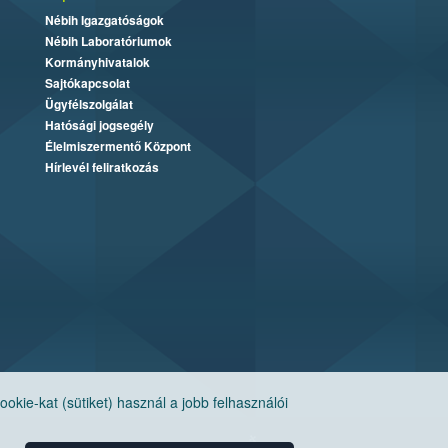
Nébih Igazgatóságok
Nébih Laboratóriumok
Kormányhivatalok
Sajtókapcsolat
Ügyfélszolgálat
Hatósági jogsegély
Élelmiszermentő Központ
Hírlevél feliratkozás
ie-kat (sütiket) használ a jobb felhasználói