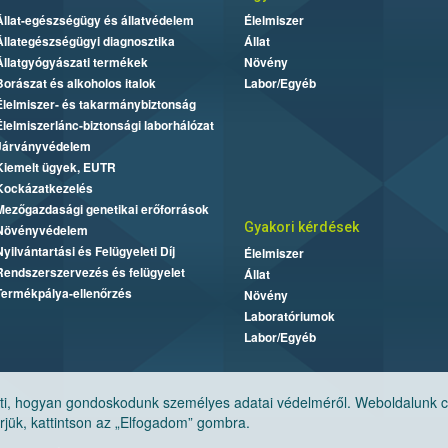
Állat-egészségügy és állatvédelem
Élelmiszer
Állategészségügyi diagnosztika
Állat
Állatgyógyászati termékek
Növény
Borászat és alkoholos italok
Labor/Egyéb
Élelmiszer- és takarmánybiztonság
Élelmiszerlánc-biztonsági laborhálózat
Járványvédelem
Kiemelt ügyek, EUTR
Kockázatkezelés
Mezőgazdasági genetikai erőforrások
Gyakori kérdések
Növényvédelem
Nyilvántartási és Felügyeleti Díj
Élelmiszer
Rendszerszervezés és felügyelet
Állat
Termékpálya-ellenőrzés
Növény
Laboratóriumok
Labor/Egyéb
, hogyan gondoskodunk személyes adatai védelméről. Weboldalunk cook
jük, kattintson az „Elfogadom” gombra.