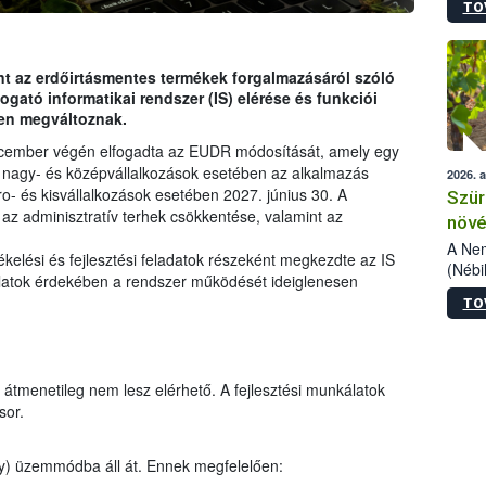
TO
kőris
jelen
talál
azono
int az erdőirtásmentes termékek forgalmazásáról szóló
folyta
gató informatikai rendszer (IS) elérése és funkciói
intéz
esen megváltoznak.
össze
cember végén elfogadta az EUDR módosítását, amely egy
érdek
 A nagy- és középvállalkozások esetében az alkalmazás
2026. 
- és kisvállalkozások esetében 2027. június 30. A
Szür
 az adminisztratív terhek csökkentése, valamint az
növé
szől
A Nem
ékelési és fejlesztési feladatok részeként megkezdte az IS
(Nébi
nkálatok érdekében a rendszer működését ideiglenesen
Klart
TO
módos
egész
felha
célja
t átmenetileg nem lesz elérhető. A fejlesztési munkálatok
lehet
sor.
Az Or
felha
terme
ly) üzemmódba áll át. Ennek megfelelően: