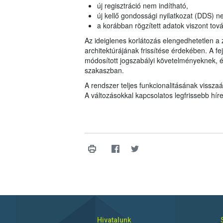
új regisztráció nem indítható,
új kellő gondossági nyilatkozat (DDS) n
a korábban rögzített adatok viszont to
Az ideiglenes korlátozás elengedhetetlen a
architektúrájának frissítése érdekében. A fe
módosított jogszabályi követelményeknek, é
szakaszban.
A rendszer teljes funkcionalitásának visszaál
A változásokkal kapcsolatos legfrissebb hír
Hivatalunk