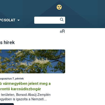
PCSOLAT
s hírek
augusztus 7, péntek
b vármegyében jelent meg a
srontó karcsúdíszbogár
 területen, Borsod-Abaúj-Zemplén
gyében is igazolta a Nemzeti
iszerlánc-biztonsági Hivatal (Nébih) a