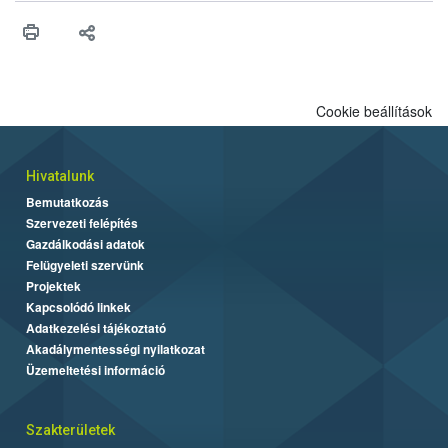
maradékok szakszerű tárolása. A Nemzeti Élelmiszerlánc-
biztonsági Hivatal (Nébih) Oktatási Programja összegyűjtötte a
biztonságos grillezés legfontosabb tudnivalóit.
Cookie beállítások
Hivatalunk
Bemutatkozás
Szervezeti felépítés
Gazdálkodási adatok
Felügyeleti szervünk
Projektek
Kapcsolódó linkek
Adatkezelési tájékoztató
Akadálymentességi nyilatkozat
Üzemeltetési információ
Szakterületek