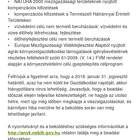
• NATURA 2000 mezőgazdasági területeknek nyújtott
kompenzációs kifizetések
• kompenzációs kifizetések a Természeti Hátránnyal Érintett
Területeken
• vízvédelmi célú nem termelő beruházások: vízvédelmi és
vizes élőhely létrehozása, fejlesztése
• élőhelyfejlesztési célú nem termelő beruházások
• Európai Mezőgazdasági Vidékfejlesztési Alapból nyújtott
agrár-környezetgazdálkodási támogatások igénybevételének
részletes feltételeiről szóló 61/2009. (V. 14.) FVM rendelet
alapján a környezetvédelmi célú gyeptelepítés célprogram
Felhívjuk a figyelmet arra, hogy a 2018. január 31. jogvesztő
határidő, azaz ha nem küldi be Gazdálkodási naplóját, akkor
hiánypótlásra nincs lehetőség. Javasoljuk, hogy a beadási
időszak elején teljesítse kötelezettségét, ne hagyja az utolsó
hétre, mert így még időben megkapja a visszaigazolásokat, és
bármilyen hiba merülne fel a beküldés során van még
lehetősége javítani.
A nyomtatványt és a beküldéshez szükséges információkat a
http://anyk.nebih.gov.hu
oldalon találja meg a beadási
időszakban.