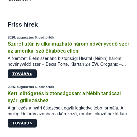
Friss hírek
2026. augusztus 6, csütörtök
Szüret után is alkalmazható három növényvédő szer
az amerikai szőlőkabóca ellen
A Nemzeti Élelmiszerlánc-biztonsági Hivatal (Nébih) három
növényvédő szer – Decis Forte, Klartan 24 EW, Oroganic –
engedélyokiratát módosította, így azok a szüretet követően,
TOVÁBB >
egészen a vesszőérettség (BBCH 91) stádiumáig
felhasználhatóak a szőlőben. A kiterjesztések célja, hogy a korai
érésű szőlőkben is legyen lehetőség a károsító elleni további
2026. augusztus 6, csütörtök
védekezésre. Az Oroganic készítmény kis kiszerelésben kiskerti
Kerti sütögetés biztonságosan: a Nébih tanácsai
felhasználók számára is elérhető és ökológiai termesztésben is
nyári grillezéshez
engedélyezett.
A grillezés a nyári étkezések egyik legkedveltebb formája. A
meleg időjárás azonban a kórokozó, romlást okozó baktériumok
gyorsabb szaporodásának is kedvez. A szabadtéri sütögetés
TOVÁBB >
ezért nem csupán a megfelelő sütési technikáról szól: legalább
ilyen fontos az alapanyagok biztonságos kezelése, az alapvető
higiéniai szabályok betartása, a megfelelő hőkezelés, valamint a