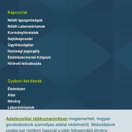
Kapcsolat
Nébih Igazgatóságok
Nébih Laboratóriumok
Kormányhivatalok
Sajtókapcsolat
Ügyfélszolgálat
Hatósági jogsegély
Élelmiszermentő Központ
Hírlevél feliratkozás
Gyakori kérdések
Élelmiszer
Állat
Növény
Laboratóriumok
Labor/Egyéb
Adatkezelési tájékoztatónkban
megismerheti, hogyan
gondoskodunk személyes adatai védelméről. Weboldalunk
cookie-kat (sütiket) használ a jobb felhasználói élmény