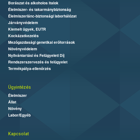
Borászat és alkoholos italok
Élelmiszer- és takarmánybiztonság
Élelmiszerlánc-biztonsági laborhálózat
Járványvédelem
Kiemelt ügyek, EUTR
Kockázatkezelés
Mezőgazdasági genetikai erőforrások
Növényvédelem
Nyilvántartási és Felügyeleti Díj
Rendszerszervezés és felügyelet
Termékpálya-ellenőrzés
Ügyintézés
Élelmiszer
Állat
Növény
Labor/Egyéb
Kapcsolat