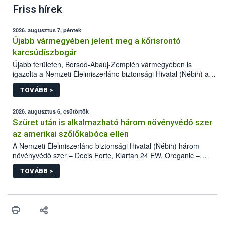
Friss hírek
2026. augusztus 7, péntek
Újabb vármegyében jelent meg a kőrisrontó
karcsúdíszbogár
Újabb területen, Borsod-Abaúj-Zemplén vármegyében is
igazolta a Nemzeti Élelmiszerlánc-biztonsági Hivatal (Nébih) a
kőrisrontó karcsúdíszbogár (Agrilus planipennis) jelenlétét. A
TOVÁBB >
kártevőt nem csak színcsapdában találták meg, de már fertőzött
fában is azonosították. A növényvédelmi szakemberek folytatják
az intenzív felderítést, emellett az intézkedéseket a szlovák
2026. augusztus 6, csütörtök
hatósággal is összehangolják a terjedés megállítása érdekében.
Szüret után is alkalmazható három növényvédő szer
az amerikai szőlőkabóca ellen
A Nemzeti Élelmiszerlánc-biztonsági Hivatal (Nébih) három
növényvédő szer – Decis Forte, Klartan 24 EW, Oroganic –
engedélyokiratát módosította, így azok a szüretet követően,
TOVÁBB >
egészen a vesszőérettség (BBCH 91) stádiumáig
felhasználhatóak a szőlőben. A kiterjesztések célja, hogy a korai
érésű szőlőkben is legyen lehetőség a károsító elleni további
védekezésre. Az Oroganic készítmény kis kiszerelésben kiskerti
felhasználók számára is elérhető és ökológiai termesztésben is
engedélyezett.