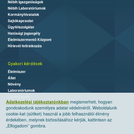
Nébih Igazgatóságok
Nébih Laboratóriumok
Kormányhivatalok
Sajtókapcsolat
Ügyfélszolgálat
Hatósági jogsegély
Élelmiszermentő Központ
Hírlevél feliratkozás
Gyakori kérdések
Élelmiszer
Állat
Növény
Laboratóriumok
Labor/Egyéb
Adatkezelési tájékoztatónkban
megismerheti, hogyan
gondoskodunk személyes adatai védelméről. Weboldalunk
cookie-kat (sütiket) használ a jobb felhasználói élmény
érdekében, melynek biztosításához kérjük, kattintson az
„Elfogadom” gombra.