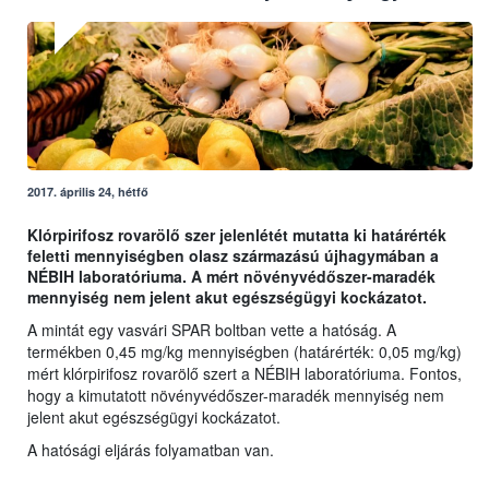
2017. április 24, hétfő
Klórpirifosz rovarölő szer jelenlétét mutatta ki határérték
feletti mennyiségben olasz származású újhagymában a
NÉBIH laboratóriuma. A mért növényvédőszer-maradék
mennyiség nem jelent akut egészségügyi kockázatot.
A mintát egy vasvári SPAR boltban vette a hatóság. A
termékben 0,45 mg/kg mennyiségben (határérték: 0,05 mg/kg)
mért klórpirifosz rovarölő szert a NÉBIH laboratóriuma. Fontos,
hogy a kimutatott növényvédőszer-maradék mennyiség nem
jelent akut egészségügyi kockázatot.
A hatósági eljárás folyamatban van.