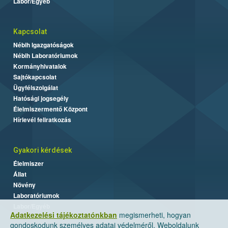
Labor/Egyéb
Kapcsolat
Nébih Igazgatóságok
Nébih Laboratóriumok
Kormányhivatalok
Sajtókapcsolat
Ügyfélszolgálat
Hatósági jogsegély
Élelmiszermentő Központ
Hírlevél feliratkozás
Gyakori kérdések
Élelmiszer
Állat
Növény
Laboratóriumok
Labor/Egyéb
Adatkezelési tájékoztatónkban
megismerheti, hogyan
gondoskodunk személyes adatai védelméről. Weboldalunk