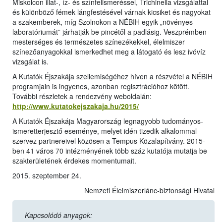
Miskolcon illat-, íz- és színfelismeréssel, Trichinella vizsgálattal
és különböző fémek lángfestésével várnak kicsiket és nagyokat
a szakemberek, míg Szolnokon a NÉBIH egyik „növényes
laboratóriumát” járhatják be pincétől a padlásig. Veszprémben
mesterséges és természetes színezékekkel, élelmiszer
színezőanyagokkal ismerkedhet meg a látogató és lesz ivóvíz
vizsgálat is.
A Kutatók Éjszakája szellemiségéhez híven a részvétel a NÉBIH
programjain is ingyenes, azonban regisztrációhoz kötött.
További részletek a rendezvény weboldalán:
http://www.kutatokejszakaja.hu/2015/
A Kutatók Éjszakája Magyarország legnagyobb tudományos-
ismeretterjesztő eseménye, melyet idén tizedik alkalommal
szervez partnereivel közösen a Tempus Közalapítvány. 2015-
ben 41 város 70 intézményének több száz kutatója mutatja be
szakterületének érdekes momentumait.
2015. szeptember 24.
Nemzeti Élelmiszerlánc-biztonsági Hivatal
Kapcsolódó anyagok: