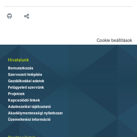
érésű szőlőkben is legyen lehetőség a károsító elleni további
védekezésre. Az Oroganic készítmény kis kiszerelésben kiskerti
felhasználók számára is elérhető és ökológiai termesztésben is
engedélyezett.
Cookie beállítások
Hivatalunk
Bemutatkozás
Szervezeti felépítés
Gazdálkodási adatok
Felügyeleti szervünk
Projektek
Kapcsolódó linkek
Adatkezelési tájékoztató
Akadálymentességi nyilatkozat
Üzemeltetési információ