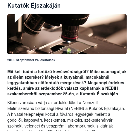
Kutatók Éjszakáján
2015. szeptember 24, csütörtök
Mit kell tudni a fertőző kevésvérűségről? Mibe csomagoljuk
az élelmiszereket? Melyek a kutyáknál, macskáknál
leggyakrabban előforduló mérgezések? Megannyi érdekes
kérdés, amire az érdeklődők választ kaphatnak a NÉBIH
szakembereitől szeptember 25-én, a Kutatók Éjszakáján.
Kilenc városban várja az érdeklődőket a Nemzeti
Élelmiszerlánc-biztonsági Hivatal (NÉBIH) a Kutatók Éjszakáján.
A hivatal telephelyei közül a fővárosi egységek mellett a
gödöllői, kaposvári, kecskeméti, miskolci, székesfehérvári,
szolnoki, velencei és veszprémi laboratóriumok is kitárják