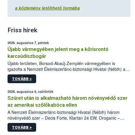
a közlemény letölthető formába
Friss hírek
2026. augusztus 7, péntek
Újabb vármegyében jelent meg a kőrisrontó
karcsúdíszbogár
Újabb területen, Borsod-Abaúj-Zemplén vármegyében is
igazolta a Nemzeti Élelmiszerlánc-biztonsági Hivatal (Nébih) a
kőrisrontó karcsúdíszbogár (Agrilus planipennis) jelenlétét. A
TOVÁBB >
kártevőt nem csak színcsapdában találták meg, de már fertőzött
fában is azonosították. A növényvédelmi szakemberek folytatják
az intenzív felderítést, emellett az intézkedéseket a szlovák
2026. augusztus 6, csütörtök
hatósággal is összehangolják a terjedés megállítása érdekében.
Szüret után is alkalmazható három növényvédő szer
az amerikai szőlőkabóca ellen
A Nemzeti Élelmiszerlánc-biztonsági Hivatal (Nébih) három
növényvédő szer – Decis Forte, Klartan 24 EW, Oroganic –
engedélyokiratát módosította, így azok a szüretet követően,
TOVÁBB >
egészen a vesszőérettség (BBCH 91) stádiumáig
felhasználhatóak a szőlőben. A kiterjesztések célja, hogy a korai