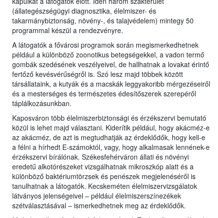
kapuikat a látogatók előtt. Idén három szakterület
(állategészségügyi diagnosztika, élelmiszer- és
takarmánybiztonság, növény-, és talajvédelem) mintegy 50
programmal készül a rendezvényre.
A látogatók a fővárosi programok során megismerkedhetnek
például a különböző zoonotikus betegségekkel, a vadon termő
gombák szedésének veszélyeivel, de hallhatnak a lovakat érintő
fertőző kevésvérűségről is. Szó lesz majd többek között
társállataink, a kutyák és a macskák leggyakoribb mérgezéseiről
és a mesterséges és természetes édesítőszerek szerepéről
táplálkozásunkban.
Kaposváron több élelmiszerbiztonsági és érzékszervi bemutató
közül is lehet majd választani. Kiderítik például, hogy akácméz-e
az akácméz, de azt is megtudhatják az érdeklődők, hogy kell-e
a félni a hírhedt E-számoktól, vagy, hogy alkalmasak lennének-e
érzékszervi bírálónak. Székesfehérváron állati és növényi
eredetű alkotórészeket vizsgálhatnak mikroszkóp alatt és a
különböző baktériumtörzsek és penészek megjelenéséről is
tanulhatnak a látogatók. Kecskeméten élelmiszervizsgálatok
látványos jelenségeivel – például élelmiszerszínezékek
szétválasztásával – ismerkedhetnek meg az érdeklődők.