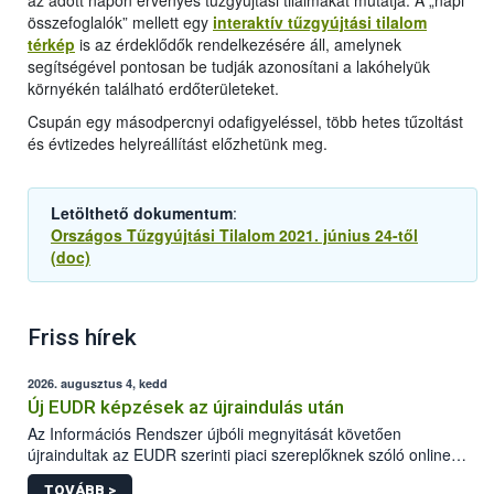
az adott napon érvényes tűzgyújtási tilalmakat mutatja. A „napi
összefoglalók” mellett egy
interaktív tűzgyújtási tilalom
térkép
is az érdeklődők rendelkezésére áll, amelynek
segítségével pontosan be tudják azonosítani a lakóhelyük
környékén található erdőterületeket.
Csupán egy másodpercnyi odafigyeléssel, több hetes tűzoltást
és évtizedes helyreállítást előzhetünk meg.
Letölthető dokumentum
:
Országos Tűzgyújtási Tilalom 2021. június 24-től
(doc)
Friss hírek
2026. augusztus 4, kedd
Új EUDR képzések az újraindulás után
Az Információs Rendszer újbóli megnyitását követően
újraindultak az EUDR szerinti piaci szereplőknek szóló online
képzések.
TOVÁBB >