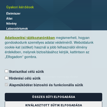
Gyakori kérdések
Élelmiszer
Állat
Növény
Laboratóriumok
Labor/Egyéb
Adatkezelési tájékoztatónkban
megismerheti, hogyan
gondoskodunk személyes adatai védelméről. Weboldalunk
cookie-kat (sütiket) használ a jobb felhasználói élmény
érdekében, melynek biztosításához kérjük, kattintson az
„Elfogadom” gombra.
Statisztikai célú sütik
Nemzeti Élelmiszerlánc-biztonsági Hivatal
Hirdetési célú sütik
Cím: 1024 Budapest, Keleti Károly utca. 24.
Alapműködést biztosító és funkcionális sütik
Levelezési cím: 1525 Budapest. Pf. 30.
ÖSSZES SÜTI ELFOGADÁSA
E-mail:
ugyfelszolgalat@nebih.gov.hu
Zöld szám: 06-80/263-244
KIVÁLASZTOTT SÜTIK ELFOGADÁSA