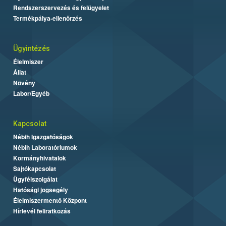
Rendszerszervezés és felügyelet
Termékpálya-ellenőrzés
Ügyintézés
Élelmiszer
Állat
Növény
Labor/Egyéb
Kapcsolat
Nébih Igazgatóságok
Nébih Laboratóriumok
Kormányhivatalok
Sajtókapcsolat
Ügyfélszolgálat
Hatósági jogsegély
Élelmiszermentő Központ
Hírlevél feliratkozás