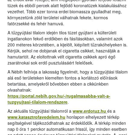
tüzek és ebből percek alatt fejlődő koronatüzek kialakulásához
vezethet. Több ezer tonna erdei biomassza gyulladhat meg,
környezetünk zöld területei válhatnak fekete, kormos
fatörzsekké és fehér hamuvá.
A tűzgyújtási tilalom idején tilos tüzet gyújtani a külterületi
ingatlanokon fekvő erdőkben és fásításokban, valamint azok
200 méteres körzetében, a kijelölt, kiépített tűzrakóhelyeken is.
Kérjük, sehol ne dobjanak el cigaretta csikket, használják a
hamutartót. Az eloltottnak vélt cigaretta csikkek apró égő
zsarátnokai sok erdő pusztulásáért felelősek.
A Nébih felhívja a lakosság figyelmét, hogy a tűzgyújtási tilalom
alá eső területeken kiemelten fontos a korlátozó előírások
betartása, amelyekről bővebben ebben a cikkünkben
olvashatnak:
https://portal.nebih.gov.hu/-/rugalmasabba-valt-a-
tuzgyujtasi-tilalom-rendszere
.
Az aktuális tűzgyújtási tilalomról a
www.erdotuz.hu
és a
www.katasztrofavedelem.hu
honlapon elhelyezett térkép
segítségével tájékozódhatnak az érdeklődők. A térkép minden
nap 0 óra 1 perckor automatikusan frissül, így minden esetben