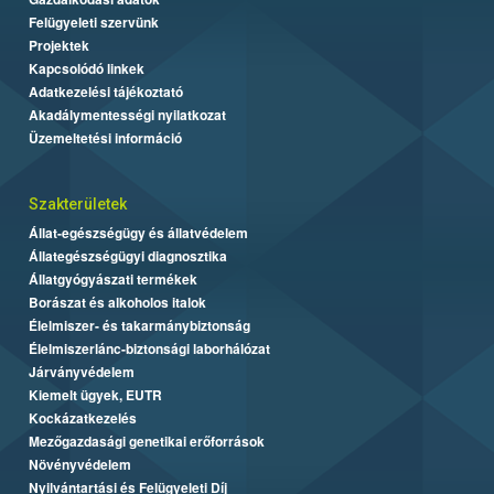
Felügyeleti szervünk
Projektek
Kapcsolódó linkek
Adatkezelési tájékoztató
Akadálymentességi nyilatkozat
Üzemeltetési információ
Szakterületek
Állat-egészségügy és állatvédelem
Állategészségügyi diagnosztika
Állatgyógyászati termékek
Borászat és alkoholos italok
Élelmiszer- és takarmánybiztonság
Élelmiszerlánc-biztonsági laborhálózat
Járványvédelem
Kiemelt ügyek, EUTR
Kockázatkezelés
Mezőgazdasági genetikai erőforrások
Növényvédelem
Nyilvántartási és Felügyeleti Díj