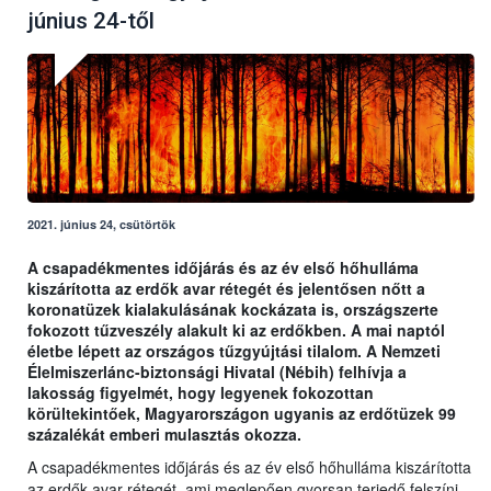
június 24-től
2021. június 24, csütörtök
A csapadékmentes időjárás és az év első hőhulláma
kiszárította az erdők avar rétegét és jelentősen nőtt a
koronatüzek kialakulásának kockázata is, országszerte
fokozott tűzveszély alakult ki az erdőkben. A mai naptól
életbe lépett az országos tűzgyújtási tilalom. A Nemzeti
Élelmiszerlánc-biztonsági Hivatal (Nébih) felhívja a
lakosság figyelmét, hogy legyenek fokozottan
körültekintőek, Magyarországon ugyanis az erdőtüzek 99
százalékát emberi mulasztás okozza.
A csapadékmentes időjárás és az év első hőhulláma kiszárította
az erdők avar rétegét, ami meglepően gyorsan terjedő felszíni