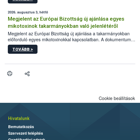
2026. augusztus 3, hétfő
Megjelent az Európai Bizottság új ajánlása egyes
mikotoxinok takarmányokban való jelenlétéről
Megjelent az Európai Bizottság új ajánlása a takarmányokban
előforduló egyes mikotoxinokkal kapcsolatban. A dokumentum
2027-től új irányértékek alkalmazását írja elő, és a jelenleg
TOVÁBB >
hatályos uniós ajánlások helyébe lép.
Cookie beállítások
Hivatalunk
Bemutatkozás
Szervezeti felépítés
Gazdálkodási adatok