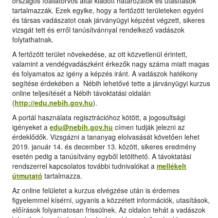
országos főállatorvos által kiadott határozatok és utasítások
tartalmazzák. Ezek egyike, hogy a fertőzött területeken egyéni
és társas vadászatot csak járványügyi képzést végzett, sikeres
vizsgát tett és erről tanúsítvánnyal rendelkező vadászok
folytathatnak.
A fertőzött terület növekedése, az ott közvetlenül érintett,
valamint a vendégvadászként érkezők nagy száma miatt magas
és folyamatos az igény a képzés iránt. A vadászok hatékony
segítése érdekében a Nébih lehetővé tette a járványügyi kurzus
online teljesítését a Nébih távoktatási oldalán
(
http://edu.nebih.gov.hu
).
A portál használata regisztrációhoz kötött, a jogosultsági
igényeket a
edu@nebih.gov.hu
címen tudják jelezni az
érdeklődők. Vizsgázni a tananyag elolvasását követően lehet
2019. január 14. és december 13. között, sikeres eredmény
esetén pedig a tanúsítvány egyből letölthető. A távoktatási
rendszerrel kapcsolatos további tudnivalókat a
mellékelt
útmutató
tartalmazza.
Az online felületet a kurzus elvégzése után is érdemes
figyelemmel kísérni, ugyanis a közzétett információk, utasítások,
előírások folyamatosan frissülnek. Az oldalon tehát a vadászok