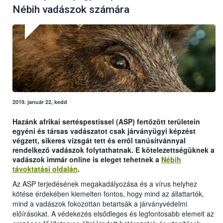
Nébih vadászok számára
2019. január 22, kedd
Hazánk afrikai sertéspestissel (ASP) fertőzött területein
egyéni és társas vadászatot csak járványügyi képzést
végzett, sikeres vizsgát tett és erről tanúsítvánnyal
rendelkező vadászok folytathatnak. E kötelezettségüknek a
vadászok immár online is eleget tehetnek a
Nébih
távoktatási oldalán
.
Az ASP terjedésének megakadályozása és a vírus helyhez
kötése érdekében kiemelten fontos, hogy mind az állattartók,
mind a vadászok fokozottan betartsák a járványvédelmi
előírásokat. A védekezés elsődleges és legfontosabb elemeit az