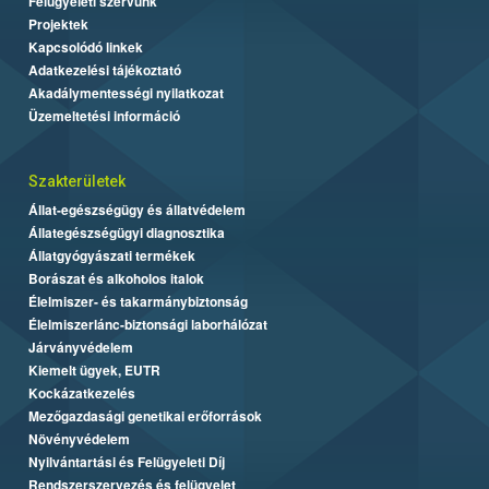
Felügyeleti szervünk
Projektek
Kapcsolódó linkek
Adatkezelési tájékoztató
Akadálymentességi nyilatkozat
Üzemeltetési információ
Szakterületek
Állat-egészségügy és állatvédelem
Állategészségügyi diagnosztika
Állatgyógyászati termékek
Borászat és alkoholos italok
Élelmiszer- és takarmánybiztonság
Élelmiszerlánc-biztonsági laborhálózat
Járványvédelem
Kiemelt ügyek, EUTR
Kockázatkezelés
Mezőgazdasági genetikai erőforrások
Növényvédelem
Nyilvántartási és Felügyeleti Díj
Rendszerszervezés és felügyelet