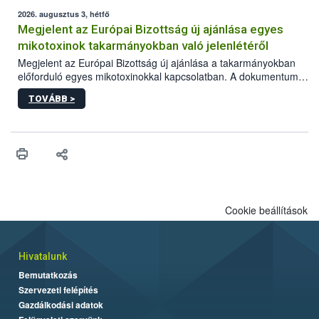
2026. augusztus 3, hétfő
Megjelent az Európai Bizottság új ajánlása egyes
mikotoxinok takarmányokban való jelenlétéről
Megjelent az Európai Bizottság új ajánlása a takarmányokban
előforduló egyes mikotoxinokkal kapcsolatban. A dokumentum
2027-től új irányértékek alkalmazását írja elő, és a jelenleg
TOVÁBB >
hatályos uniós ajánlások helyébe lép.
Cookie beállítások
Hivatalunk
Bemutatkozás
Szervezeti felépítés
Gazdálkodási adatok