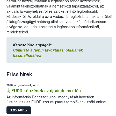
bármikor hozzájuthatnak a legfrissebb rendelkezésekhez,
valamint tájékozódhatnak a nemzetközi tapasztalatokról, az
aktuális járványhelyzetről és az őket érintő legfontosabb
kérdésekről. Az oldalra az a vadász is regisztrálhat, aki a területi
állategészségügyi hatóság által szervezett képzést sikeresen
elvégezte, de tudni szeretne a legfrissebb információkról,
rendeletekről.
Kapcsolódó anyagok:
Útmutató a Nébih távoktatási oldalának
használhatához
Friss hírek
2026. augusztus 4, kedd
Új EUDR képzések az újraindulás után
Az Információs Rendszer újbóli megnyitását követően
újraindultak az EUDR szerinti piaci szereplőknek szóló online
képzések.
TOVÁBB >