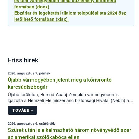
és déli vármegyéiben című közlemény letölthető
formában (docx)
Ebzárlat és legeltetési tilalom településlista 2024 ősz
letölhető formában (xlsx)
Friss hírek
2026. augusztus 7, péntek
Újabb vármegyében jelent meg a kőrisrontó
karcsúdíszbogár
Újabb területen, Borsod-Abaúj-Zemplén vármegyében is
igazolta a Nemzeti Élelmiszerlánc-biztonsági Hivatal (Nébih) a
kőrisrontó karcsúdíszbogár (Agrilus planipennis) jelenlétét. A
TOVÁBB >
kártevőt nem csak színcsapdában találták meg, de már fertőzött
fában is azonosították. A növényvédelmi szakemberek folytatják
az intenzív felderítést, emellett az intézkedéseket a szlovák
2026. augusztus 6, csütörtök
hatósággal is összehangolják a terjedés megállítása érdekében.
Szüret után is alkalmazható három növényvédő szer
az amerikai szőlőkabóca ellen