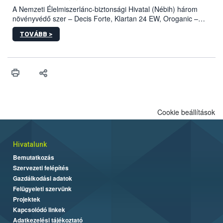
A Nemzeti Élelmiszerlánc-biztonsági Hivatal (Nébih) három
növényvédő szer – Decis Forte, Klartan 24 EW, Oroganic –
engedélyokiratát módosította, így azok a szüretet követően,
TOVÁBB >
egészen a vesszőérettség (BBCH 91) stádiumáig
felhasználhatóak a szőlőben. A kiterjesztések célja, hogy a korai
érésű szőlőkben is legyen lehetőség a károsító elleni további
védekezésre. Az Oroganic készítmény kis kiszerelésben kiskerti
felhasználók számára is elérhető és ökológiai termesztésben is
engedélyezett.
Cookie beállítások
Hivatalunk
Bemutatkozás
Szervezeti felépítés
Gazdálkodási adatok
Felügyeleti szervünk
Projektek
Kapcsolódó linkek
Adatkezelési tájékoztató