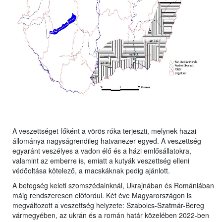
A veszettséget főként a vörös róka terjeszti, melynek hazai
állománya nagyságrendileg hatvanezer egyed. A veszettség
egyaránt veszélyes a vadon élő és a házi emlősállatokra,
valamint az emberre is, emiatt a kutyák veszettség elleni
védőoltása kötelező, a macskáknak pedig ajánlott.
A betegség keleti szomszédainknál, Ukrajnában és Romániában
máig rendszeresen előfordul. Két éve Magyarországon is
megváltozott a veszettség helyzete: Szabolcs-Szatmár-Bereg
vármegyében, az ukrán és a román határ közelében 2022-ben