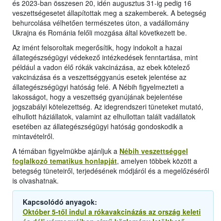
és 2023-ban összesen 20, idén augusztus 31-ig pedig 16
veszettségesetet állapítottak meg a szakemberek. A betegség
behurcolása vélhetően természetes úton, a vadállomány
Ukrajna és Románia felőli mozgása által következett be.
Az imént felsoroltak megerősítik, hogy indokolt a hazai
állategészségügyi védekező intézkedések fenntartása, mint
például a vadon élő rókák vakcinázása, az ebek kötelező
vakcinázása és a veszettséggyanús esetek jelentése az
állategészségügyi hatóság felé. A Nébih figyelmezteti a
lakosságot, hogy a veszettség gyanújának bejelentése
jogszabályi kötelezettség. Az idegrendszeri tüneteket mutató,
elhullott háziállatok, valamint az elhullottan talált vadállatok
esetében az állategészségügyi hatóság gondoskodik a
mintavételről.
A témában figyelmükbe ajánljuk a
Nébih veszettséggel
foglalkozó tematikus honlapját
, amelyen többek között a
betegség tüneteiről, terjedésének módjáról és a megelőzéséről
is olvashatnak.
Kapcsolódó anyagok:
Október 5-től indul a rókavakcinázás az ország keleti