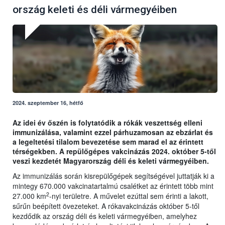
ország keleti és déli vármegyéiben
2024. szeptember 16, hétfő
Az idei év őszén is folytatódik a rókák veszettség elleni
immunizálása, valamint ezzel párhuzamosan az ebzárlat és
a legeltetési tilalom bevezetése sem marad el az érintett
térségekben. A repülőgépes vakcinázás 2024. október 5-től
veszi kezdetét Magyarország déli és keleti vármegyéiben.
Az immunizálás során kisrepülőgépek segítségével juttatják ki a
mintegy 670.000 vakcinatartalmú csalétket az érintett több mint
2
27.000 km
-nyi területre. A művelet ezúttal sem érinti a lakott,
sűrűn beépített övezeteket. A rókavakcinázás október 5-től
kezdődik az ország déli és keleti vármegyéiben, amelyhez