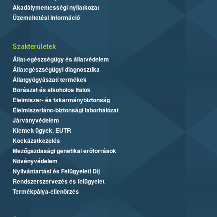
Akadálymentességi nyilatkozat
Üzemeltetési információ
Szakterületek
Állat-egészségügy és állatvédelem
Állategészségügyi diagnosztika
Állatgyógyászati termékek
Borászat és alkoholos italok
Élelmiszer- és takarmánybiztonság
Élelmiszerlánc-biztonsági laborhálózat
Járványvédelem
Kiemelt ügyek, EUTR
Kockázatkezelés
Mezőgazdasági genetikai erőforrások
Növényvédelem
Nyilvántartási és Felügyeleti Díj
Rendszerszervezés és felügyelet
Termékpálya-ellenőrzés