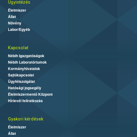
Ügyintézés
Élelmiszer
Állat
Növény
Labor/Egyéb
Kapcsolat
Nébih Igazgatóságok
Nébih Laboratóriumok
Kormányhivatalok
Sajtókapcsolat
Ügyfélszolgálat
Hatósági jogsegély
Élelmiszermentő Központ
Hírlevél feliratkozás
Gyakori kérdések
Élelmiszer
Állat