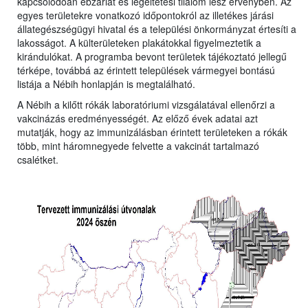
kapcsolódóan ebzárlat és legeltetési tilalom lesz érvényben. Az
egyes területekre vonatkozó időpontokról az illetékes járási
állategészségügyi hivatal és a települési önkormányzat értesíti a
lakosságot. A külterületeken plakátokkal figyelmeztetik a
kirándulókat. A programba bevont területek tájékoztató jellegű
térképe, továbbá az érintett települések vármegyei bontású
listája a Nébih honlapján is megtalálható.
A Nébih a kilőtt rókák laboratóriumi vizsgálatával ellenőrzi a
vakcinázás eredményességét. Az előző évek adatai azt
mutatják, hogy az immunizálásban érintett területeken a rókák
több, mint háromnegyede felvette a vakcinát tartalmazó
csalétket.