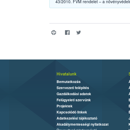
43/2010. FVM rendelet – a növényvédel
Hivatalunk
Bemutatkozás
Szervezeti felépítés
Gazdálkodási adatok
Felügyeleti szervünk
Projektek
Kapcsolódó linkek
Adatkezelési tájékoztató
Akadálymentességi nyilatkozat