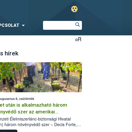
PCSOLAT
s hírek
augusztus 6, csütörtök
et után is alkalmazható három
nyvédő szer az amerikai
őkabóca ellen
zeti Élelmiszerlánc-biztonsági Hivatal
h) három növényvédő szer – Decis Forte,
an 24 EW, Oroganic – engedélyokiratát