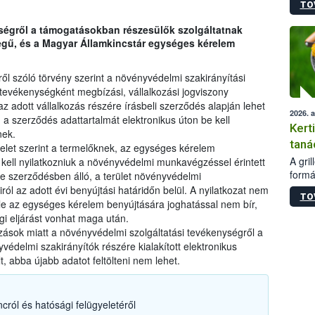
TO
módos
egész
ségről a támogatásokban részesülők szolgáltatnak
felha
legű, és a Magyar Államkincstár egységes kérelem
célja
lehet
Az Or
ről szóló törvény szerint a növényvédelmi szakirányítási
felha
tevékenységként megbízási, vállalkozási jogviszony
terme
z adott vállalkozás részére írásbeli szerződés alapján lehet
2026. 
a szerződés adattartalmát elektronikus úton be kell
Kert
nek.
taná
elet szerint a termelőknek, az egységes kérelem
A gri
n kell nyilatkozniuk a növényvédelmi munkavégzéssel érintett
formá
le szerződésben álló, a terület növényvédelmi
romlá
ról az adott évi benyújtási határidőn belül. A nyilatkozat nem
TO
szapo
e az egységes kérelem benyújtására joghatással nem bír,
sütög
 eljárást vonhat maga után.
techni
ozások miatt a növényvédelmi szolgáltatási tevékenységről a
alapa
yvédelmi szakirányítók részére kialakított elektronikus
higié
lt, abba újabb adatot feltölteni nem lehet.
hőkez
tárol
Hivat
ncról és hatósági felügyeletéről
a biz