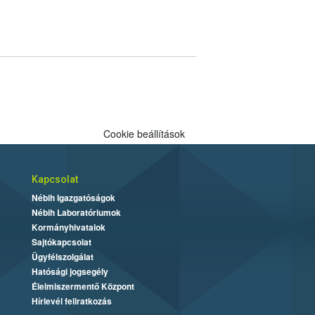
Cookie beállítások
Kapcsolat
Nébih Igazgatóságok
Nébih Laboratóriumok
Kormányhivatalok
Sajtókapcsolat
Ügyfélszolgálat
Hatósági jogsegély
Élelmiszermentő Központ
Hírlevél feliratkozás