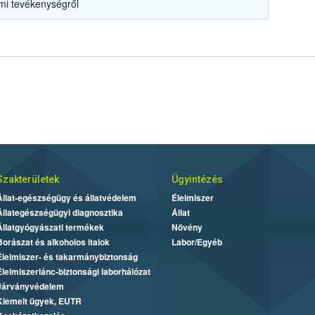
mi tevékenységről
Szakterületek
Ügyintézés
Állat-egészségügy és állatvédelem
Élelmiszer
Állategészségügyi diagnosztika
Állat
Állatgyógyászati termékek
Növény
Borászat és alkoholos italok
Labor/Egyéb
Élelmiszer- és takarmánybiztonság
Élelmiszerlánc-biztonsági laborhálózat
Járványvédelem
Kiemelt ügyek, EUTR