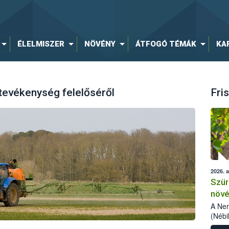
ÉLELMISZER
NÖVÉNY
ÁTFOGÓ TÉMÁK
KA
tevékenység felelőséről
Fris
2026. 
Szür
növé
szől
A Nem
(Nébi
Klart