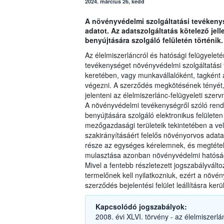
2024. március 26, kedd
A növényvédelmi szolgáltatási tevékeny
adatot. Az adatszolgáltatás kötelező jel
benyújtására szolgáló felületén történik.
Az élelmiszerláncról és hatósági felügyeleté
tevékenységet növényvédelmi szolgáltatási 
keretében, vagy munkavállalóként, tagként a
végezni. A szerződés megkötésének tényét, 
jelenteni az élelmiszerlánc-felügyeleti szerv
A növényvédelmi tevékenységről szóló rend
benyújtására szolgáló elektronikus felülete
mezőgazdasági területeik tekintetében a ve
szakirányításáért felelős növényorvos adatai
része az egységes kérelemnek, és megtétel
mulasztása azonban növényvédelmi hatósági
Mivel a fentebb részletezett jogszabályvált
termelőnek kell nyilatkozniuk, ezért a növén
szerződés bejelentési felület leállításra kerü
Kapcsolódó jogszabályok:
2008. évi XLVI. törvény - az élelmiszerlá