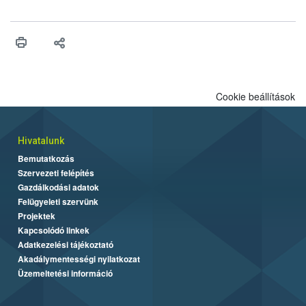
felhasználhatóak a szőlőben. A kiterjesztések célja, hogy a korai
érésű szőlőkben is legyen lehetőség a károsító elleni további
védekezésre. Az Oroganic készítmény kis kiszerelésben kiskerti
felhasználók számára is elérhető és ökológiai termesztésben is
engedélyezett.
Cookie beállítások
Hivatalunk
Bemutatkozás
Szervezeti felépítés
Gazdálkodási adatok
Felügyeleti szervünk
Projektek
Kapcsolódó linkek
Adatkezelési tájékoztató
Akadálymentességi nyilatkozat
Üzemeltetési információ