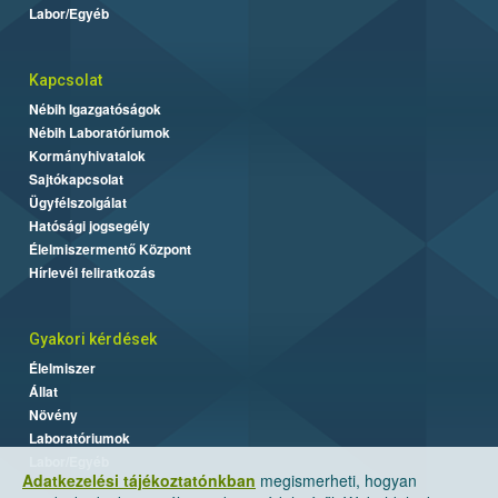
Labor/Egyéb
Kapcsolat
Nébih Igazgatóságok
Nébih Laboratóriumok
Kormányhivatalok
Sajtókapcsolat
Ügyfélszolgálat
Hatósági jogsegély
Élelmiszermentő Központ
Hírlevél feliratkozás
Gyakori kérdések
Élelmiszer
Állat
Növény
Laboratóriumok
Labor/Egyéb
Adatkezelési tájékoztatónkban
megismerheti, hogyan