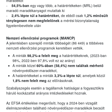
maradékot
-
54,5%-ban
egy vagy több, a határértékeken (MRL) belül
maradó maradékanyagot mutattak ki
-
2,4% lépte túl a határértéket,
de ebből csak
1,2% minősült
ténylegesen nem megfelelőnek
a mérési bizonytalanság
figyelembevétele után
Nemzeti ellenőrzési programok (MANCP)
A jelentésben szereplő minták többségét (86 449) a többéves
nemzeti ellenőrzési programok keretében vették.
A minták
98,2%-a felelt meg
a határértékeknek, (2023-ban
98%, 2022-ben 97,8% volt ez az arány)
A minták közel
60%-ában (58,4%) nem találtak mérhető
növényvédőszer-maradékot,
A határértékeket a minták
3,3%-a lépte túl
, amelyek közül
1,8% nem felelt meg
az előírásoknak.
Szabályszegés esetén a tagállamok hatóságai a fogyasztókra
háruló kockázattal arányos intézkedéseket hoznak.
Az EFSA értékelése megerősíti, hogy a 2024-ben vizsgált
élelmiszerekben található növényvédőszer-maradékok becsült