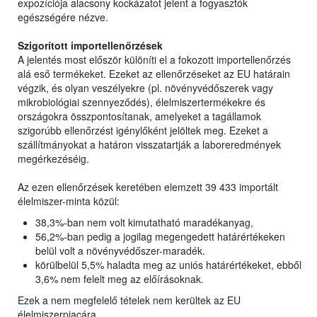
expozíciója alacsony kockázatot jelent a fogyasztók
egészségére nézve.
Szigorított importellenőrzések
A jelentés most először különíti el a fokozott importellenőrzés
alá eső termékeket. Ezeket az ellenőrzéseket az EU határain
végzik, és olyan veszélyekre (pl. növényvédőszerek vagy
mikrobiológiai szennyeződés), élelmiszertermékekre és
országokra összpontosítanak, amelyeket a tagállamok
szigorúbb ellenőrzést igénylőként jelöltek meg. Ezeket a
szállítmányokat a határon visszatartják a laboreredmények
megérkezéséig.
Az ezen ellenőrzések keretében elemzett 39 433 importált
élelmiszer-minta közül:
38,3%-ban nem volt kimutatható maradékanyag,
56,2%-ban pedig a jogilag megengedett határértékeken
belül volt a növényvédőszer-maradék.
körülbelül 5,5% haladta meg az uniós határértékeket, ebből
3,6% nem felelt meg az előírásoknak.
Ezek a nem megfelelő tételek nem kerültek az EU
élelmiszerpiacára.