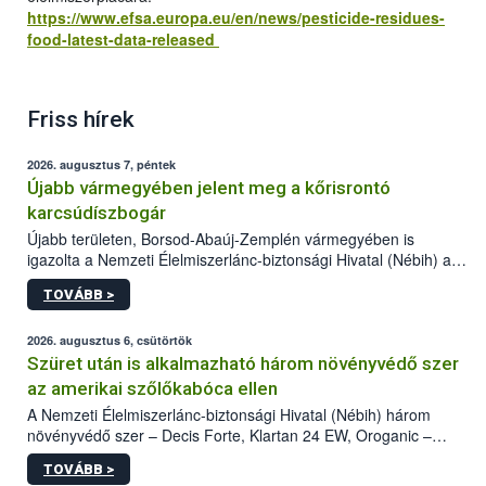
https://www.efsa.europa.eu/en/news/pesticide-residues-
food-latest-data-released
Friss hírek
2026. augusztus 7, péntek
Újabb vármegyében jelent meg a kőrisrontó
karcsúdíszbogár
Újabb területen, Borsod-Abaúj-Zemplén vármegyében is
igazolta a Nemzeti Élelmiszerlánc-biztonsági Hivatal (Nébih) a
kőrisrontó karcsúdíszbogár (Agrilus planipennis) jelenlétét. A
TOVÁBB >
kártevőt nem csak színcsapdában találták meg, de már fertőzött
fában is azonosították. A növényvédelmi szakemberek folytatják
az intenzív felderítést, emellett az intézkedéseket a szlovák
2026. augusztus 6, csütörtök
hatósággal is összehangolják a terjedés megállítása érdekében.
Szüret után is alkalmazható három növényvédő szer
az amerikai szőlőkabóca ellen
A Nemzeti Élelmiszerlánc-biztonsági Hivatal (Nébih) három
növényvédő szer – Decis Forte, Klartan 24 EW, Oroganic –
engedélyokiratát módosította, így azok a szüretet követően,
TOVÁBB >
egészen a vesszőérettség (BBCH 91) stádiumáig