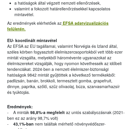
a hatóságok által végzett nemzeti ellenőrzések,
valamint a fokozott határellenőrzésekkel kapcsolatos
mintavétel.
Az eredmények elérhetőek az
EFSA adatvizualizációs
felületén.
EU- koordinált mintavétel
Az EFSA az EU tagállamai, valamint Norvégia és Izland által,
széles körben fogyasztott élelmiszercsoportokból vett több ezer
mintát vizsgálta, melyekből háromévente ugyanazokat az
élelmiszereket vizsgálják, hogy nyomon követhessék az időbeli
tendenciákat. 2024-ben a nemzeti élelmiszer-biztonsági
hatóságok 9842 mintát gyűjtöttek a következő termékekből:
padlizsán, banán, brokkoli, termesztett gomba, grapefruit,
dinnye, paprika, szőlő, szűz olívaolaj, búza, szarvasmarhazsír
és tyúktojás.
Eredmények:
- A minták
98,8%-a megfelelt
az uniós szabályozásnak (2021-
ben ez az arány 98,7% volt)
-
43,1%-ban
nem találtak mérhető növényvédőszer-