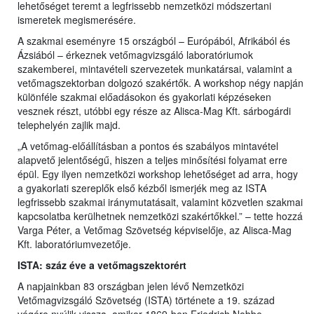
lehetőséget teremt a legfrissebb nemzetközi módszertani
ismeretek megismerésére.
A szakmai eseményre 15 országból – Európából, Afrikából és
Ázsiából – érkeznek vetőmagvizsgáló laboratóriumok
szakemberei, mintavételi szervezetek munkatársai, valamint a
vetőmagszektorban dolgozó szakértők. A workshop négy napján
különféle szakmai előadásokon és gyakorlati képzéseken
vesznek részt, utóbbi egy része az Alisca-Mag Kft. sárbogárdi
telephelyén zajlik majd.
„A vetőmag-előállításban a pontos és szabályos mintavétel
alapvető jelentőségű, hiszen a teljes minősítési folyamat erre
épül. Egy ilyen nemzetközi workshop lehetőséget ad arra, hogy
a gyakorlati szereplők első kézből ismerjék meg az ISTA
legfrissebb szakmai iránymutatásait, valamint közvetlen szakmai
kapcsolatba kerülhetnek nemzetközi szakértőkkel.” – tette hozzá
Varga Péter, a Vetőmag Szövetség képviselője, az Alisca-Mag
Kft. laboratóriumvezetője.
ISTA: száz éve a vetőmagszektorért
A napjainkban 83 országban jelen lévő Nemzetközi
Vetőmagvizsgáló Szövetség (ISTA) története a 19. század