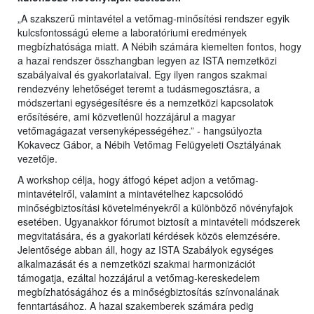
„A szakszerű mintavétel a vetőmag-minősítési rendszer egyik
kulcsfontosságú eleme a laboratóriumi eredmények
megbízhatósága miatt. A Nébih számára kiemelten fontos, hogy
a hazai rendszer összhangban legyen az ISTA nemzetközi
szabályaival és gyakorlataival. Egy ilyen rangos szakmai
rendezvény lehetőséget teremt a tudásmegosztásra, a
módszertani egységesítésre és a nemzetközi kapcsolatok
erősítésére, ami közvetlenül hozzájárul a magyar
vetőmagágazat versenyképességéhez.” - hangsúlyozta
Kokavecz Gábor, a Nébih Vetőmag Felügyeleti Osztályának
vezetője.
A workshop célja, hogy átfogó képet adjon a vetőmag-
mintavételről, valamint a mintavételhez kapcsolódó
minőségbiztosítási követelményekről a különböző növényfajok
esetében. Ugyanakkor fórumot biztosít a mintavételi módszerek
megvitatására, és a gyakorlati kérdések közös elemzésére.
Jelentősége abban áll, hogy az ISTA Szabályok egységes
alkalmazását és a nemzetközi szakmai harmonizációt
támogatja, ezáltal hozzájárul a vetőmag-kereskedelem
megbízhatóságához és a minőségbiztosítás színvonalának
fenntartásához. A hazai szakemberek számára pedig