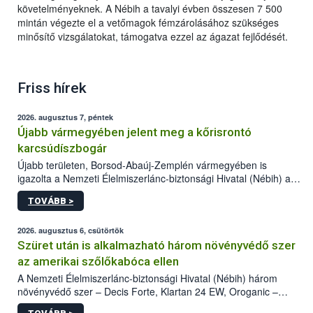
követelményeknek. A Nébih a tavalyi évben összesen 7 500
mintán végezte el a vetőmagok fémzárolásához szükséges
minősítő vizsgálatokat, támogatva ezzel az ágazat fejlődését.
Friss hírek
2026. augusztus 7, péntek
Újabb vármegyében jelent meg a kőrisrontó
karcsúdíszbogár
Újabb területen, Borsod-Abaúj-Zemplén vármegyében is
igazolta a Nemzeti Élelmiszerlánc-biztonsági Hivatal (Nébih) a
kőrisrontó karcsúdíszbogár (Agrilus planipennis) jelenlétét. A
TOVÁBB >
kártevőt nem csak színcsapdában találták meg, de már fertőzött
fában is azonosították. A növényvédelmi szakemberek folytatják
az intenzív felderítést, emellett az intézkedéseket a szlovák
2026. augusztus 6, csütörtök
hatósággal is összehangolják a terjedés megállítása érdekében.
Szüret után is alkalmazható három növényvédő szer
az amerikai szőlőkabóca ellen
A Nemzeti Élelmiszerlánc-biztonsági Hivatal (Nébih) három
növényvédő szer – Decis Forte, Klartan 24 EW, Oroganic –
engedélyokiratát módosította, így azok a szüretet követően,