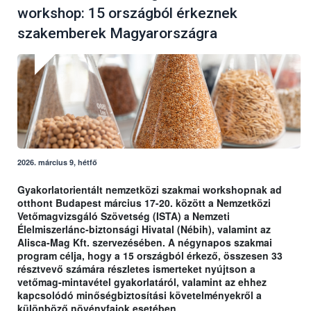
workshop: 15 országból érkeznek
szakemberek Magyarországra
2026. március 9, hétfő
Gyakorlatorientált nemzetközi szakmai workshopnak ad
otthont Budapest március 17-20. között a Nemzetközi
Vetőmagvizsgáló Szövetség (ISTA) a Nemzeti
Élelmiszerlánc-biztonsági Hivatal (Nébih), valamint az
Alisca-Mag Kft. szervezésében. A négynapos szakmai
program célja, hogy a 15 országból érkező, összesen 33
résztvevő számára részletes ismerteket nyújtson a
vetőmag-mintavétel gyakorlatáról, valamint az ehhez
kapcsolódó minőségbiztosítási követelményekről a
különböző növényfajok esetében.