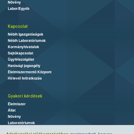
Növény
Labor/Egyéb
Kapcsolat
Nébih Igazgatóságok
Nébih Laboratóriumok
Kormányhivatalok
Sajtókapcsolat
Ügyfélszolgálat
Hatósági jogsegély
Élelmiszermentő Központ
Hírlevél feliratkozás
Gyakori kérdések
Élelmiszer
Állat
Növény
Laboratóriumok
Labor/Egyéb