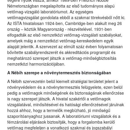
végére nyúlik vissza, amikor 1869-ben Friedrich Nobbe
Németországban megalapította az első tudományos alapú
vetőmag-vizsgáló laboratóriumot. Az egységes
vetőmagvizsgálat gondolata ebből a szakmai törekvésből nőtt ki.
Az ISTA hivatalosan 1924-ben, Cambridge-ben alakult meg 26
ország – köztük Magyarország - részvételével. 1931-ben
elfogadták az első nemzetközi vetőmag-vizsgálati szabályokat,
amelyek máig a nemzetközi vetőmag-kereskedelem egyik
alapját jelentik. A szervezet az elmúlt száz évben folyamatosan
bővítette szabályrendszerét és akkreditációs programját és
meghatározó szerepet játszik a vetőmag-minőségbiztosítás
nemzetközi harmonizációjában.
A Nébih szerepe a növénytermesztés biztonságában
A Nébih szervezetén belül kiemelt stratégiai területet jelent a
növényvédelem és a növénytermesztés felügyelete, ezen belül
pedig a vetőmagok minőségének és biztonságának ellenőrzése
is nagy szerepet játszik. A hivatal szakértői a vetőmagok
vizsgálatával, minősítésével és hatósági ellenőrzésével járulnak
hozzá ahhoz, hogy a termelők megbízható, jó minőségű
szaporítóanyaghoz jussanak. A laboratóriumi vizsgálatok és a
fémzárolási eljárások biztosítják, hogy a forgalomba kerülő
vetőmag megfeleljen a vonatkozó szakmai és jogszabályi