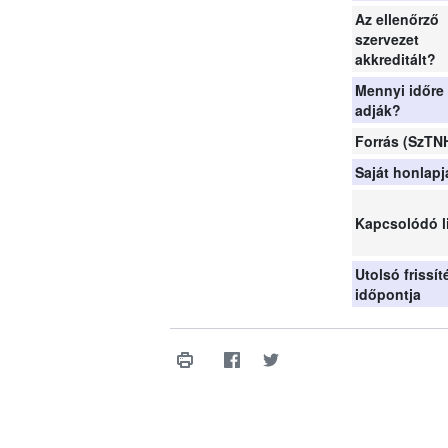
Az ellenőrző
szervezet
akkreditált?
Mennyi időre
adják?
Forrás (SzTN
Saját honlapj
Kapcsolódó l
Utolsó frissít
időpontja