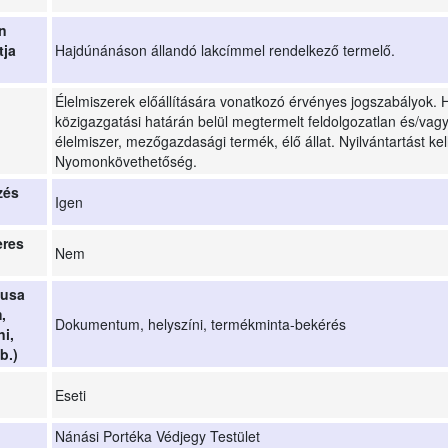
n
tja
Hajdúnánáson állandó lakcímmel rendelkező termelő.
Élelmiszerek előállítására vonatkozó érvényes jogszabályok.
közigazgatási határán belül megtermelt feldolgozatlan és/vagy
élelmiszer, mezőgazdasági termék, élő állat. Nyilvántartást kel
Nyomonkövethetőség.
zés
Igen
eres
Nem
pusa
,
Dokumentum, helyszíni, termékminta-bekérés
ni,
b.)
Eseti
Nánási Portéka Védjegy Testület