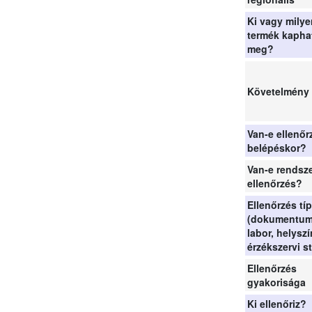
Ki vagy milye
termék kapha
meg?
Követelmény
Van-e ellenőr
belépéskor?
Van-e rendsz
ellenőrzés?
Ellenőrzés tí
(dokumentum
labor, helyszí
érzékszervi st
Ellenőrzés
gyakorisága
Ki ellenőriz?