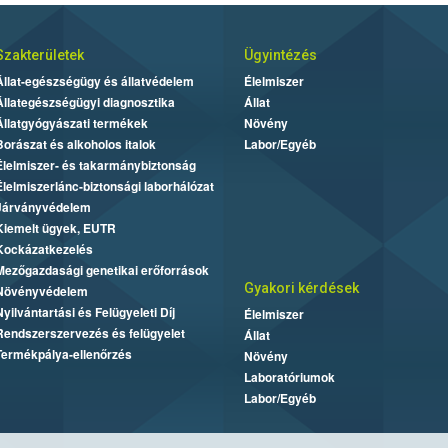
Szakterületek
Ügyintézés
Állat-egészségügy és állatvédelem
Élelmiszer
Állategészségügyi diagnosztika
Állat
Állatgyógyászati termékek
Növény
Borászat és alkoholos italok
Labor/Egyéb
Élelmiszer- és takarmánybiztonság
Élelmiszerlánc-biztonsági laborhálózat
Járványvédelem
Kiemelt ügyek, EUTR
Kockázatkezelés
Mezőgazdasági genetikai erőforrások
Gyakori kérdések
Növényvédelem
Nyilvántartási és Felügyeleti Díj
Élelmiszer
Rendszerszervezés és felügyelet
Állat
Termékpálya-ellenőrzés
Növény
Laboratóriumok
Labor/Egyéb