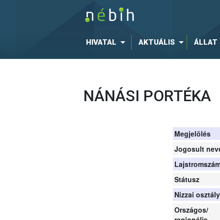
HIVATAL
AKTUÁLIS
ÁLLAT
NÁNÁSI PORTÉKA
Megjelölés
Jogosult nev
Lajstromszá
Státusz
Nizzai osztál
Országos/
regionális