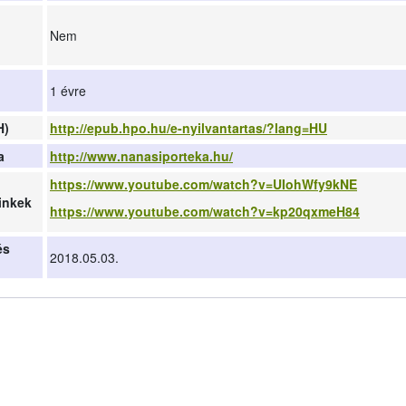
Nem
1 évre
H)
http://epub.hpo.hu/e-nyilvantartas/?lang=HU
a
http://www.nanasiporteka.hu/
https://www.youtube.com/watch?v=UIohWfy9kNE
inkek
https://www.youtube.com/watch?v=kp20qxmeH84
és
2018.05.03.