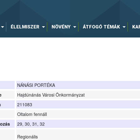
ÉLELMISZER
NÖVÉNY
ÁTFOGÓ TÉMÁK
KA
NÁNÁSI PORTÉKA
e
Hajdúnánás Városi Önkormányzat
m
211083
Oltalom fennáll
yozás
29, 30, 31, 32
Regionális