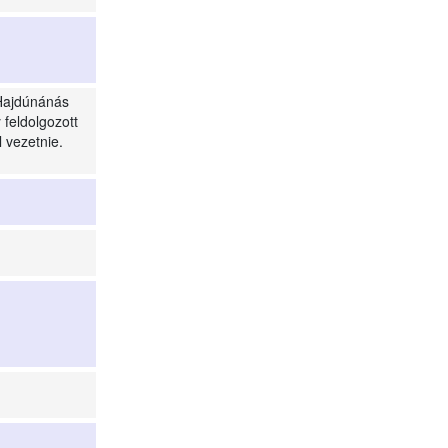
 Hajdúnánás
 feldolgozott
l vezetnie.