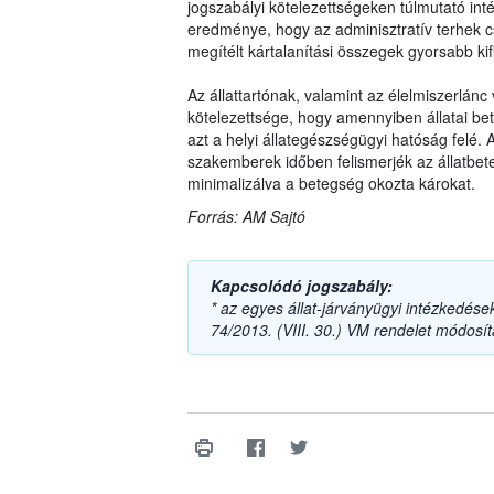
jogszabályi kötelezettségeken túlmutató int
eredménye, hogy az adminisztratív terhek c
megítélt kártalanítási összegek gyorsabb kifi
Az állattartónak, valamint az élelmiszerlánc 
kötelezettsége, hogy amennyiben állatai bete
azt a helyi állategészségügyi hatóság felé. 
szakemberek időben felismerjék az állatbete
minimalizálva a betegség okozta károkat.
Forrás: AM Sajtó
Kapcsolódó jogszabály:
* az egyes állat-járványügyi intézkedések
74/2013. (VIII. 30.) VM rendelet módosítá