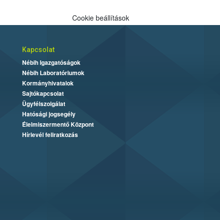
Cookie beállítások
Kapcsolat
Nébih Igazgatóságok
Nébih Laboratóriumok
Kormányhivatalok
Sajtókapcsolat
Ügyfélszolgálat
Hatósági jogsegély
Élelmiszermentő Központ
Hírlevél feliratkozás