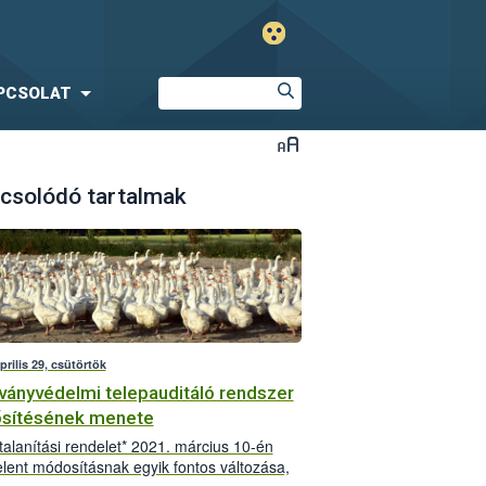
PCSOLAT
csolódó tartalmak
prilis 29, csütörtök
rványvédelmi telepauditáló rendszer
sítésének menete
talanítási rendelet* 2021. március 10-én
lent módosításnak egyik fontos változása,