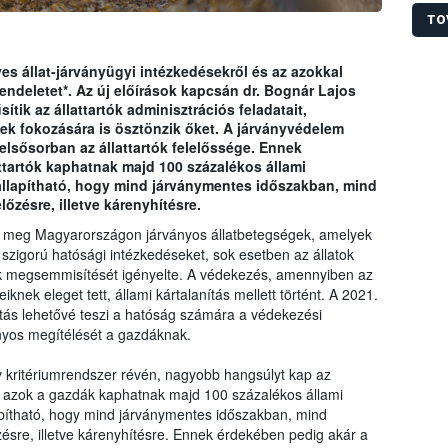
hogy 
mérté
TO
akinek
járvá
es állat-járványügyi intézkedésekről és az azokkal
részt.
rendeletet*. Az új előírások kapcsán dr. Bognár Lajos
ítik az állattartók adminisztrációs feladatait,
ek fokozására is ösztönzik őket. A járványvédelem
elsősorban az állattartók felelőssége. Ennek
ttartók kaphatnak majd 100 százalékos állami
állapítható, hogy mind járványmentes időszakban, mind
zésre, illetve kárenyhítésre.
k meg Magyarországon járványos állatbetegségek, amelyek
zigorú hatósági intézkedéseket, sok esetben az állatok
zök megsemmisítését igényelte. A védekezés, amennyiben az
eiknek eleget tett, állami kártalanítás mellett történt. A 2021.
tás lehetővé teszi a hatóság számára a védekezési
rányos megítélését a gazdáknak.
ív kritériumrendszer révén, nagyobb hangsúlyt kap az
sak azok a gazdák kaphatnak majd 100 százalékos állami
apítható, hogy mind járványmentes időszakban, mind
sre, illetve kárenyhítésre. Ennek érdekében pedig akár a