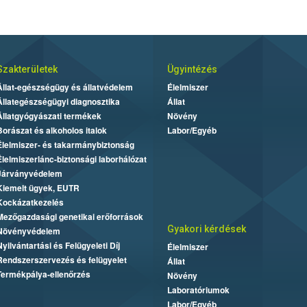
Szakterületek
Ügyintézés
Állat-egészségügy és állatvédelem
Élelmiszer
Állategészségügyi diagnosztika
Állat
Állatgyógyászati termékek
Növény
Borászat és alkoholos italok
Labor/Egyéb
Élelmiszer- és takarmánybiztonság
Élelmiszerlánc-biztonsági laborhálózat
Járványvédelem
Kiemelt ügyek, EUTR
Kockázatkezelés
Mezőgazdasági genetikai erőforrások
Gyakori kérdések
Növényvédelem
Nyilvántartási és Felügyeleti Díj
Élelmiszer
Rendszerszervezés és felügyelet
Állat
Termékpálya-ellenőrzés
Növény
Laboratóriumok
Labor/Egyéb