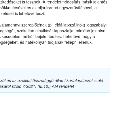
ézkedéseket is tesznek. A rendeletmódosítás másik jelentős
sökkentésével és az eljárásrend egyszerűsítésével, a
zetését is lehetővé teszi.
valamennyi szereplőjének (pl. élőállat-szállítók) jogszabályi
gségét, szokatlan elhullását tapasztalja, mielőbb jelentse
A késedelem nélküli bejelentés teszi lehetővé, hogy a
gségeket, és hatékonyan tudjanak fellépni ellenük,
ről és az azokkal összefüggő állami kártalanításról szóló
sáról szóló 7/2021. (III.10.) AM rendelet