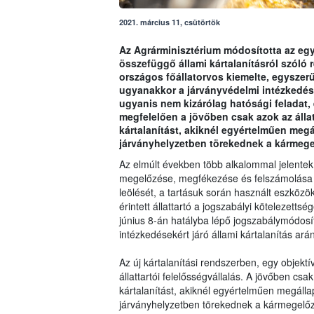
2021. március 11, csütörtök
Az Agrárminisztérium módosította az egy
összefüggő állami kártalanításról szóló 
országos főállatorvos kiemelte, egyszerűs
ugyanakkor a járványvédelmi intézkedés
ugyanis nem kizárólag hatósági feladat, 
megfelelően a jövőben csak azok az álla
kártalanítást, akiknél egyértelműen meg
járványhelyzetben törekednek a kármegelő
Az elmúlt években több alkalommal jelente
megelőzése, megfékezése és felszámolása s
leölését, a tartásuk során használt eszkö
érintett állattartó a jogszabályi kötelezettség
június 8-án hatályba lépő jogszabálymódosí
intézkedésekért járó állami kártalanítás a
Az új kártalanítási rendszerben, egy objekt
állattartói felelősségvállalás. A jövőben c
kártalanítást, akiknél egyértelműen megáll
járványhelyzetben törekednek a kármegelőzé