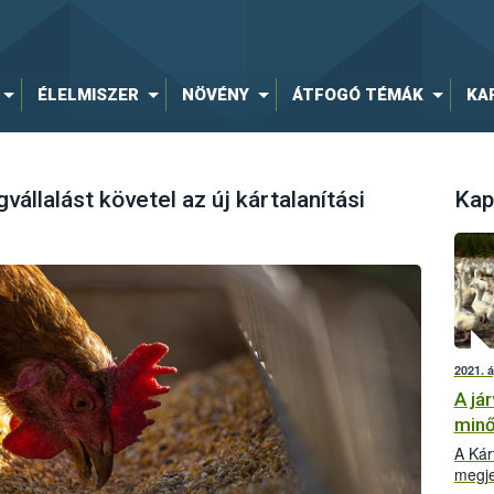
ÉLELMISZER
NÖVÉNY
ÁTFOGÓ TÉMÁK
KA
vállalást követel az új kártalanítási
Kap
2021. á
A já
minő
A Kár
megje