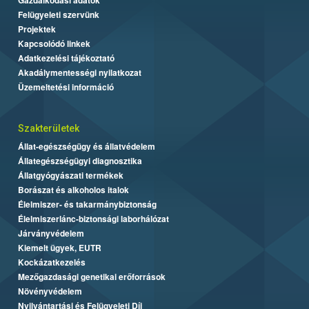
Felügyeleti szervünk
Projektek
Kapcsolódó linkek
Adatkezelési tájékoztató
Akadálymentességi nyilatkozat
Üzemeltetési információ
Szakterületek
Állat-egészségügy és állatvédelem
Állategészségügyi diagnosztika
Állatgyógyászati termékek
Borászat és alkoholos italok
Élelmiszer- és takarmánybiztonság
Élelmiszerlánc-biztonsági laborhálózat
Járványvédelem
Kiemelt ügyek, EUTR
Kockázatkezelés
Mezőgazdasági genetikai erőforrások
Növényvédelem
Nyilvántartási és Felügyeleti Díj