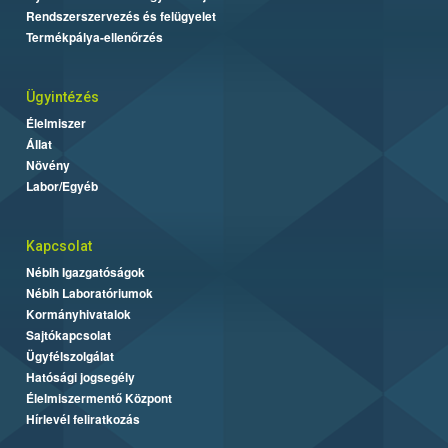
Rendszerszervezés és felügyelet
Termékpálya-ellenőrzés
Ügyintézés
Élelmiszer
Állat
Növény
Labor/Egyéb
Kapcsolat
Nébih Igazgatóságok
Nébih Laboratóriumok
Kormányhivatalok
Sajtókapcsolat
Ügyfélszolgálat
Hatósági jogsegély
Élelmiszermentő Központ
Hírlevél feliratkozás