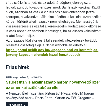
vírus széllel is terjed, és az adott térségben jelenleg ez a
legvalószínűbb továbbfertőzési mód. Bár létezik vakcina RSzKF
ellen, azonban az csak a vírusürítés csökkentésében játszik
szerepet, a vakcinázott állatokat később le kell ölni, ezért széles
körben történő alkalmazásuk nem lehetséges. Mentességünk
visszaszerzése és ezáltal a kereskedelmi korlátozások eltörlése
is csak abban az esetben lehetséges, ha az összes vakcinázott
állatot felszámoljuk.
Az országos főállatorvos által elrendelt intézkedések további,
részletes összefoglalója a Nébih weboldalán érhető el:
https://portal.nebih.gov.hu/-/ragados-szaj-es-koromfajas-
jarvany-kapcsan-elrendelt-hazai-intezkedesek
Friss hírek
2026. augusztus 6, csütörtök
Szüret után is alkalmazható három növényvédő szer
az amerikai szőlőkabóca ellen
A Nemzeti Élelmiszerlánc-biztonsági Hivatal (Nébih) három
növényvédő szer – Decis Forte, Klartan 24 EW, Oroganic –
engedélyokiratát módosította, így azok a szüretet követően,
TOVÁBB >