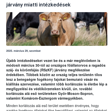
járvány miatti intézkedések
2025. március 29, szombat
Újabb intézkedéseket vezet be és a már meglévőeken is
módosít március 30-tól az országos főállatorvos a ragadós
száj- és körömfájás (RSzKF) járvány megfékezése
érdekében. Többek között az ország teljes területén tilos
lesz a betegségre fogékony fajokat bemutató vásár és
kiállítás szervezése, valamint több korlátozás is életbe lép a
megfigyelési és védőkörzeteken kívüli, ún. további
korlátozás alá eső területeken Győr-Moson-Sopron,
valamint Komárom-Esztergom vármegyékben.
Minden korlátozás alá eső terület esetében érvényes, hogy
azokba fogékony állatokat tilos beszállítani, valamint az állatokat