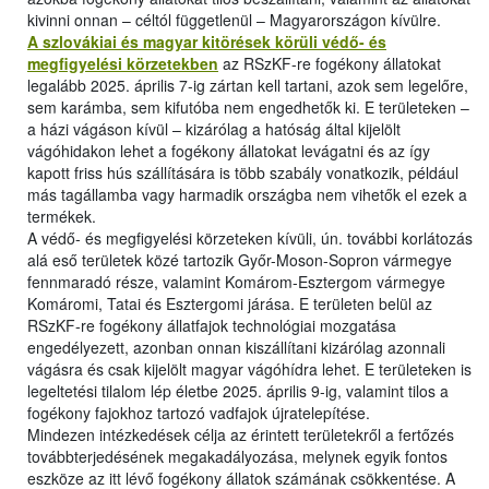
kivinni onnan – céltól függetlenül – Magyarországon kívülre.
A szlovákiai és magyar kitörések körüli védő- és
megfigyelési körzetekben
az RSzKF-re fogékony állatokat
legalább 2025. április 7-ig zártan kell tartani, azok sem legelőre,
sem karámba, sem kifutóba nem engedhetők ki. E területeken –
a házi vágáson kívül – kizárólag a hatóság által kijelölt
vágóhidakon lehet a fogékony állatokat levágatni és az így
kapott friss hús szállítására is több szabály vonatkozik, például
más tagállamba vagy harmadik országba nem vihetők el ezek a
termékek.
A védő- és megfigyelési körzeteken kívüli, ún. további korlátozás
alá eső területek közé tartozik Győr-Moson-Sopron vármegye
fennmaradó része, valamint Komárom-Esztergom vármegye
Komáromi, Tatai és Esztergomi járása. E területen belül az
RSzKF-re fogékony állatfajok technológiai mozgatása
engedélyezett, azonban onnan kiszállítani kizárólag azonnali
vágásra és csak kijelölt magyar vágóhídra lehet. E területeken is
legeltetési tilalom lép életbe 2025. április 9-ig, valamint tilos a
fogékony fajokhoz tartozó vadfajok újratelepítése.
Mindezen intézkedések célja az érintett területekről a fertőzés
továbbterjedésének megakadályozása, melynek egyik fontos
eszköze az itt lévő fogékony állatok számának csökkentése. A