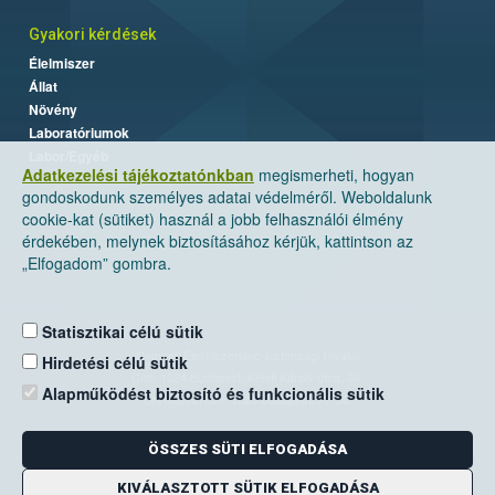
Gyakori kérdések
Élelmiszer
Állat
Növény
Laboratóriumok
Labor/Egyéb
Adatkezelési tájékoztatónkban
megismerheti, hogyan
gondoskodunk személyes adatai védelméről. Weboldalunk
cookie-kat (sütiket) használ a jobb felhasználói élmény
érdekében, melynek biztosításához kérjük, kattintson az
„Elfogadom” gombra.
Statisztikai célú sütik
Nemzeti Élelmiszerlánc-biztonsági Hivatal
Hirdetési célú sütik
Cím: 1024 Budapest, Keleti Károly utca. 24.
Alapműködést biztosító és funkcionális sütik
Levelezési cím: 1525 Budapest. Pf. 30.
ÖSSZES SÜTI ELFOGADÁSA
E-mail:
ugyfelszolgalat@nebih.gov.hu
Zöld szám: 06-80/263-244
KIVÁLASZTOTT SÜTIK ELFOGADÁSA