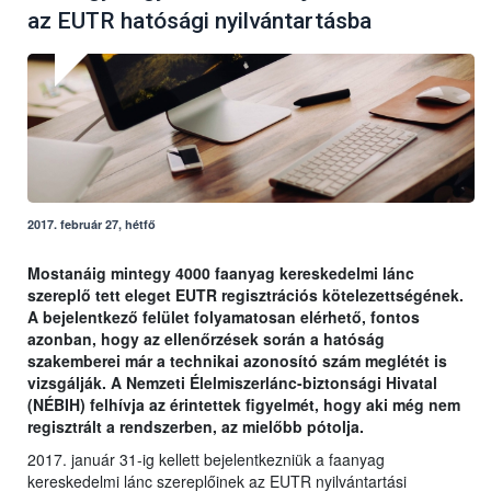
az EUTR hatósági nyilvántartásba
2017. február 27, hétfő
Mostanáig mintegy 4000 faanyag kereskedelmi lánc
szereplő tett eleget EUTR regisztrációs kötelezettségének.
A bejelentkező felület folyamatosan elérhető, fontos
azonban, hogy az ellenőrzések során a hatóság
szakemberei már a technikai azonosító szám meglétét is
vizsgálják. A Nemzeti Élelmiszerlánc-biztonsági Hivatal
(NÉBIH) felhívja az érintettek figyelmét, hogy aki még nem
regisztrált a rendszerben, az mielőbb pótolja.
2017. január 31-ig kellett bejelentkezniük a faanyag
kereskedelmi lánc szereplőinek az EUTR nyilvántartási