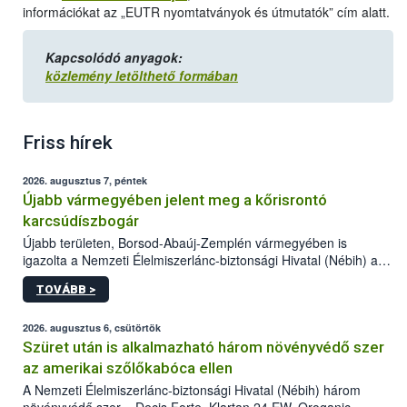
információkat az „EUTR nyomtatványok és útmutatók” cím alatt.
Kapcsolódó anyagok:
közlemény letölthető formában
Friss hírek
2026. augusztus 7, péntek
Újabb vármegyében jelent meg a kőrisrontó
karcsúdíszbogár
Újabb területen, Borsod-Abaúj-Zemplén vármegyében is
igazolta a Nemzeti Élelmiszerlánc-biztonsági Hivatal (Nébih) a
kőrisrontó karcsúdíszbogár (Agrilus planipennis) jelenlétét. A
TOVÁBB >
kártevőt nem csak színcsapdában találták meg, de már fertőzött
fában is azonosították. A növényvédelmi szakemberek folytatják
az intenzív felderítést, emellett az intézkedéseket a szlovák
2026. augusztus 6, csütörtök
hatósággal is összehangolják a terjedés megállítása érdekében.
Szüret után is alkalmazható három növényvédő szer
az amerikai szőlőkabóca ellen
A Nemzeti Élelmiszerlánc-biztonsági Hivatal (Nébih) három
növényvédő szer – Decis Forte, Klartan 24 EW, Oroganic –