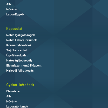
Állat
Növény
Labor/Egyéb
Kapcsolat
Nébih Igazgatóságok
Nébih Laboratóriumok
Kormányhivatalok
Sajtókapcsolat
Ügyfélszolgálat
Hatósági jogsegély
Élelmiszermentő Központ
Hírlevél feliratkozás
Gyakori kérdések
Élelmiszer
Állat
Növény
Laboratóriumok