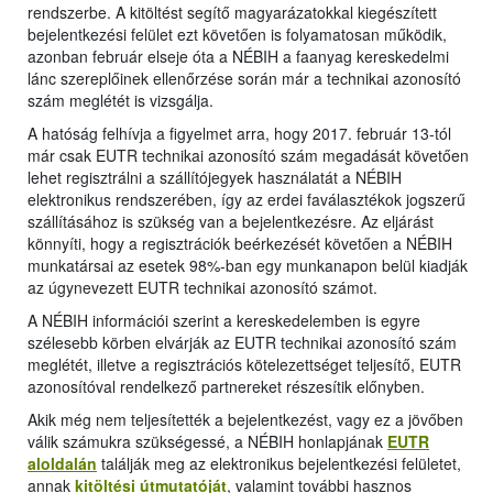
rendszerbe. A kitöltést segítő magyarázatokkal kiegészített
bejelentkezési felület ezt követően is folyamatosan működik,
azonban február elseje óta a NÉBIH a faanyag kereskedelmi
lánc szereplőinek ellenőrzése során már a technikai azonosító
szám meglétét is vizsgálja.
A hatóság felhívja a figyelmet arra, hogy 2017. február 13-tól
már csak EUTR technikai azonosító szám megadását követően
lehet regisztrálni a szállítójegyek használatát a NÉBIH
elektronikus rendszerében, így az erdei faválasztékok jogszerű
szállításához is szükség van a bejelentkezésre. Az eljárást
könnyíti, hogy a regisztrációk beérkezését követően a NÉBIH
munkatársai az esetek 98%-ban egy munkanapon belül kiadják
az úgynevezett EUTR technikai azonosító számot.
A NÉBIH információi szerint a kereskedelemben is egyre
szélesebb körben elvárják az EUTR technikai azonosító szám
meglétét, illetve a regisztrációs kötelezettséget teljesítő, EUTR
azonosítóval rendelkező partnereket részesítik előnyben.
Akik még nem teljesítették a bejelentkezést, vagy ez a jövőben
válik számukra szükségessé, a NÉBIH honlapjának
EUTR
aloldalán
találják meg az elektronikus bejelentkezési felületet,
annak
kitöltési útmutatóját
, valamint további hasznos