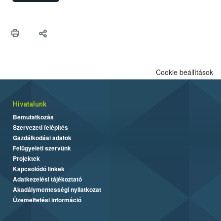
engedélyezését. Ezen eljárások során szükség esetén be kell
vonni az ebek viselkedésének megítélésében jártas szakértőt.
Cookie beállítások
Hivatalunk
Bemutatkozás
Szervezeti felépítés
Gazdálkodási adatok
Felügyeleti szervünk
Projektek
Kapcsolódó linkek
Adatkezelési tájékoztató
Akadálymentességi nyilatkozat
Üzemeltetési információ