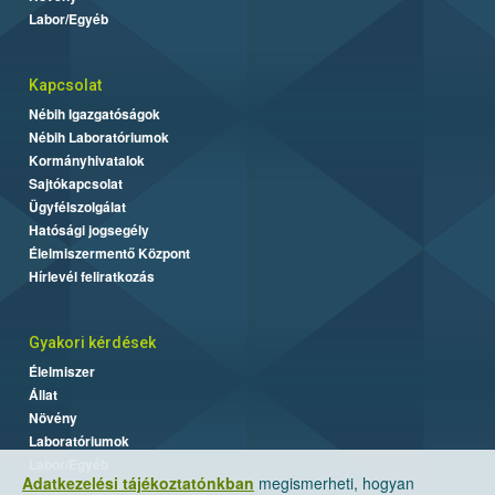
Labor/Egyéb
Kapcsolat
Nébih Igazgatóságok
Nébih Laboratóriumok
Kormányhivatalok
Sajtókapcsolat
Ügyfélszolgálat
Hatósági jogsegély
Élelmiszermentő Központ
Hírlevél feliratkozás
Gyakori kérdések
Élelmiszer
Állat
Növény
Laboratóriumok
Labor/Egyéb
Adatkezelési tájékoztatónkban
megismerheti, hogyan