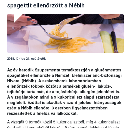
spagettit ellenőrzött a Nébih
2018. június 21, csütörtök
Az év hatodik Szupermenta terméktesztjén a gluténmentes
spagettiket ellenőrizte a Nemzeti Élelmiszerlánc-biztonsági
Hivatal (Nébih). A szakemberek laboratóriumban
ellenőrizték többek között a termékek glutén-, laktóz-,
tejfehérje tartalmát, de a tojásfehérje allergén jelenlétét is.
A vizsgálatokon mind a 9 kukoricaliszt alapú száraztészta
megfelelt. Ezúttal is akadtak viszont jelölési hiányosságok,
ezért a Nébih ellenőrei 3 esetben figyelmeztetésben
részesítették a felelős vállalkozókat.
A vizsgált 9 termék közül 5 kukoricalisztből, míg 4 kukoricaliszt
és rizsliszt keverékéből készült. Származását tekintve 4 tészta