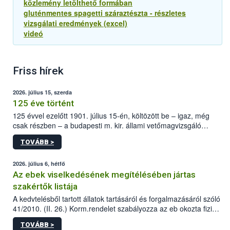
közlemény letölthető formában
gluténmentes spagetti száraztészta - részletes
vizsgálati eredmények (excel)
videó
Friss hírek
2026. július 15, szerda
125 éve történt
125 évvel ezelőtt 1901. július 15-én, költözött be – igaz, még
csak részben – a budapesti m. kir. állami vetőmagvizsgáló
állomás a Kis Rókus utca 15. szám alatti, Czigler Győző által
TOVÁBB >
tervezett új épületébe.
2026. július 6, hétfő
Az ebek viselkedésének megítélésében jártas
szakértők listája
A kedvtelésből tartott állatok tartásáról és forgalmazásáról szóló
41/2010. (II. 26.) Korm.rendelet szabályozza az eb okozta fizikai
sérülés, illetve ennek veszélye keletkezésekor felmerülő
TOVÁBB >
hatósági feladatokat, valamint a veszélyes eb tartását és annak