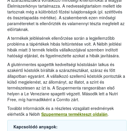
A száraztésztákra vonatkozó minőségi kritériumokat a Magyar
Élelmiszerkönyv tartalmazza. A nedvességtartalom mellett ide
tartoznak még a különböző főzési tulajdonságok (pl. szétfövés
és összetapadás mértéke). A szakemberek ezen minőségi
paramétereket is ellenőrizték és valamennyi tészta megfelelt az
előírtaknak.
A termékek jelölésének ellenőrzése során a legjellemzőbb
probléma a tápértékek hibás feltüntetése volt. A Nébih jelölési
hibák miatt 3 termék felelős vállalkozójával szemben indított
hatósági eljárást, és figyelmeztette azokat a hibák javítására.
A gluténmentes spagettik kedveltségi kóstolásán laikus és
szakértő kóstolók bírálták a száraztésztákat, száraz és főtt
állapotban egyaránt. A vállalkozó szellemű kóstolók pontozták a
külső megjelenést, az állományt, az illatot, a színt és
természetesen az ízt is. A Szupermenta rangsorában első
helyen a Le Veneziane spagetti végzett. Második lett a Nutri
Free, míg harmadikként a Cornito zárt.
További információk és a részletes vizsgálati eredmények
elérhetők a Nébih
Szupermenta termékteszt oldalán
.
Kapcsolódó anyagok: