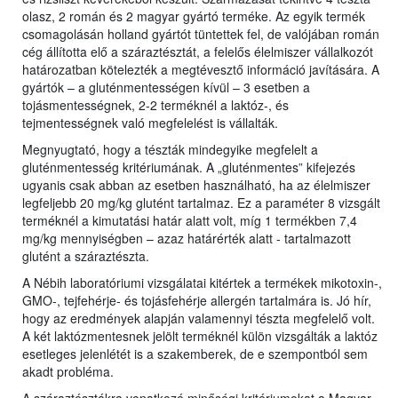
olasz, 2 román és 2 magyar gyártó terméke. Az egyik termék
csomagolásán holland gyártót tüntettek fel, de valójában román
cég állította elő a száraztésztát, a felelős élelmiszer vállalkozót
határozatban kötelezték a megtévesztő információ javítására. A
gyártók – a gluténmentességen kívül – 3 esetben a
tojásmentességnek, 2-2 terméknél a laktóz-, és
tejmentességnek való megfelelést is vállalták.
Megnyugtató, hogy a tészták mindegyike megfelelt a
gluténmentesség kritériumának. A „gluténmentes” kifejezés
ugyanis csak abban az esetben használható, ha az élelmiszer
legfeljebb 20 mg/kg glutént tartalmaz. Ez a paraméter 8 vizsgált
terméknél a kimutatási határ alatt volt, míg 1 termékben 7,4
mg/kg mennyiségben – azaz határérték alatt - tartalmazott
glutént a száraztészta.
A Nébih laboratóriumi vizsgálatai kitértek a termékek mikotoxin-,
GMO-, tejfehérje- és tojásfehérje allergén tartalmára is. Jó hír,
hogy az eredmények alapján valamennyi tészta megfelelő volt.
A két laktózmentesnek jelölt terméknél külön vizsgálták a laktóz
esetleges jelenlétét is a szakemberek, de e szempontból sem
akadt probléma.