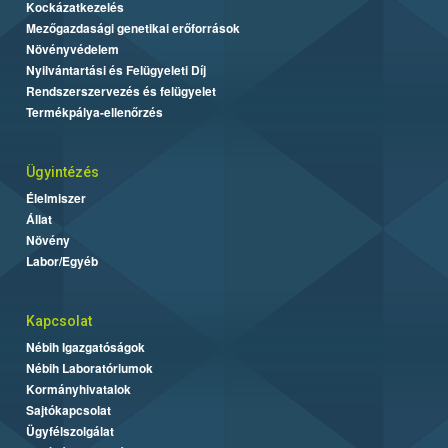
Kockázatkezelés
Mezőgazdasági genetikai erőforrások
Növényvédelem
Nyilvántartási és Felügyeleti Díj
Rendszerszervezés és felügyelet
Termékpálya-ellenőrzés
Ügyintézés
Élelmiszer
Állat
Növény
Labor/Egyéb
Kapcsolat
Nébih Igazgatóságok
Nébih Laboratóriumok
Kormányhivatalok
Sajtókapcsolat
Ügyfélszolgálat