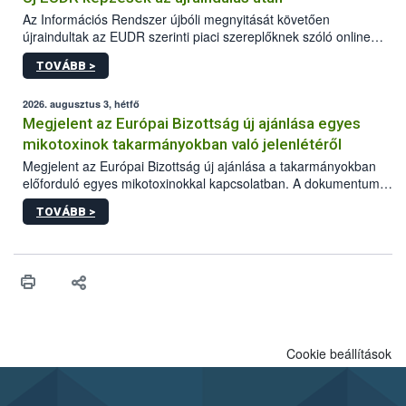
Az Információs Rendszer újbóli megnyitását követően
újraindultak az EUDR szerinti piaci szereplőknek szóló online
képzések.
TOVÁBB >
2026. augusztus 3, hétfő
Megjelent az Európai Bizottság új ajánlása egyes
mikotoxinok takarmányokban való jelenlétéről
Megjelent az Európai Bizottság új ajánlása a takarmányokban
előforduló egyes mikotoxinokkal kapcsolatban. A dokumentum
2027-től új irányértékek alkalmazását írja elő, és a jelenleg
TOVÁBB >
hatályos uniós ajánlások helyébe lép.
Cookie beállítások