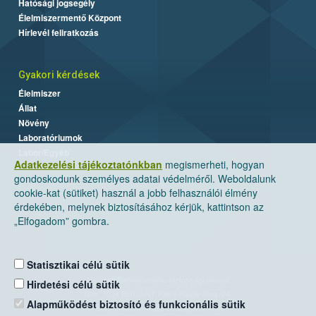
Hatósági jogsegély
Élelmiszermentő Központ
Hírlevél feliratkozás
Gyakori kérdések
Élelmiszer
Állat
Növény
Laboratóriumok
Labor/Egyéb
Adatkezelési tájékoztatónkban
megismerheti, hogyan
gondoskodunk személyes adatai védelméről. Weboldalunk
cookie-kat (sütiket) használ a jobb felhasználói élmény
érdekében, melynek biztosításához kérjük, kattintson az
„Elfogadom” gombra.
Statisztikai célú sütik
Nemzeti Élelmiszerlánc-biztonsági Hivatal
Hirdetési célú sütik
Cím: 1024 Budapest, Keleti Károly utca. 24.
Alapműködést biztosító és funkcionális sütik
Levelezési cím: 1525 Budapest. Pf. 30.