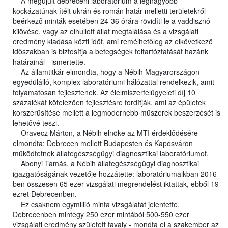
A megújult debreceni laboratórium a legnagyobb
kockázatúnak ítélt ukrán és román határ melletti területekről
beérkező minták esetében 24-36 órára rövidíti le a vaddisznó
kilövése, vagy az elhullott állat megtalálása és a vizsgálati
eredmény kiadása közti időt, ami remélhetőleg az elkövetkező
időszakban is biztosítja a betegségek feltartóztatását hazánk
határainál - ismertette.
Az államtitkár elmondta, hogy a Nébih Magyarországon
egyedülálló, komplex laboratóriumi hálózattal rendelkezik, amit
folyamatosan fejlesztenek. Az élelmiszerfelügyeleti díj 10
százalékát kötelezően fejlesztésre fordítják, ami az épületek
korszerűsítése mellett a legmodernebb műszerek beszerzését is
lehetővé teszi.
Oravecz Márton, a Nébih elnöke az MTI érdeklődésére
elmondta: Debrecen mellett Budapesten és Kaposváron
működtetnek állategészségügyi diagnosztikai laboratóriumot.
Abonyi Tamás, a Nébih állategészségügyi diagnosztikai
igazgatóságának vezetője hozzátette: laboratóriumaikban 2016-
ben összesen 65 ezer vizsgálati megrendelést iktattak, ebből 19
ezret Debrecenben.
Ez csaknem egymillió minta vizsgálatát jelentette.
Debrecenben mintegy 250 ezer mintából 500-550 ezer
vizsgálati eredmény született tavaly - mondta el a szakember az