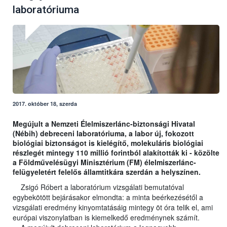
laboratóriuma
2017. október 18, szerda
Megújult a Nemzeti Élelmiszerlánc-biztonsági Hivatal
(Nébih) debreceni laboratóriuma, a labor új, fokozott
biológiai biztonságot is kielégítő, molekuláris biológiai
részlegét mintegy 110 millió forintból alakították ki - közölte
a Földművelésügyi Minisztérium (FM) élelmiszerlánc-
felügyeletért felelős államtitkára szerdán a helyszínen.
Zsigó Róbert a laboratórium vizsgálati bemutatóval
egybekötött bejárásakor elmondta: a minta beérkezésétől a
vizsgálati eredmény kinyomtatásáig mintegy öt óra telik el, ami
európai viszonylatban is kiemelkedő eredménynek számít.