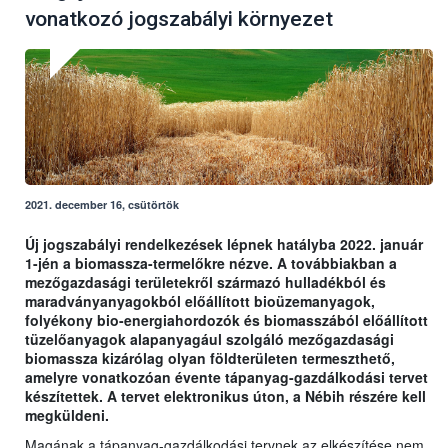
vonatkozó jogszabályi környezet
2021. december 16, csütörtök
Új jogszabályi rendelkezések lépnek hatályba 2022. január
1-jén a biomassza-termelőkre nézve. A továbbiakban a
mezőgazdasági területekről származó hulladékból és
maradványanyagokból előállított bioüzemanyagok,
folyékony bio-energiahordozók és biomasszából előállított
tüzelőanyagok alapanyagául szolgáló mezőgazdasági
biomassza kizárólag olyan földterületen termeszthető,
amelyre vonatkozóan évente tápanyag-gazdálkodási tervet
készítettek. A tervet elektronikus úton, a Nébih részére kell
megküldeni.
Magának a tápanyag-gazdálkodási tervnek az elkészítése nem