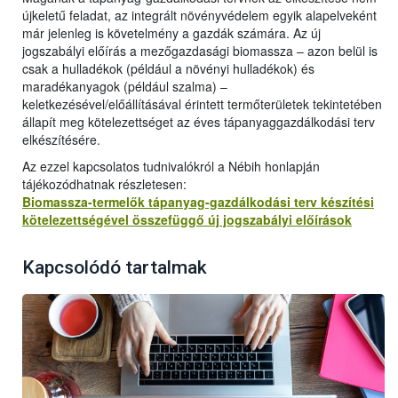
újkeletű feladat, az integrált növényvédelem egyik alapelveként
már jelenleg is követelmény a gazdák számára. Az új
jogszabályi előírás a mezőgazdasági biomassza – azon belül is
csak a hulladékok (például a növényi hulladékok) és
maradékanyagok (például szalma) –
keletkezésével/előállításával érintett termőterületek tekintetében
állapít meg kötelezettséget az éves tápanyaggazdálkodási terv
elkészítésére.
Az ezzel kapcsolatos tudnivalókról a Nébih honlapján
tájékozódhatnak részletesen:
Biomassza-termelők tápanyag-gazdálkodási terv készítési
kötelezettségével összefüggő új jogszabályi előírások
Kapcsolódó tartalmak