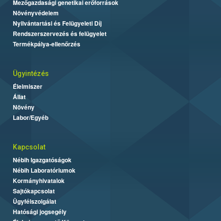
Mezőgazdasági genetikai erőforrások
Növényvédelem
Nyilvántartási és Felügyeleti Díj
Rendszerszervezés és felügyelet
Termékpálya-ellenőrzés
Ügyintézés
Élelmiszer
Állat
Növény
Labor/Egyéb
Kapcsolat
Nébih Igazgatóságok
Nébih Laboratóriumok
Kormányhivatalok
Sajtókapcsolat
Ügyfélszolgálat
Hatósági jogsegély