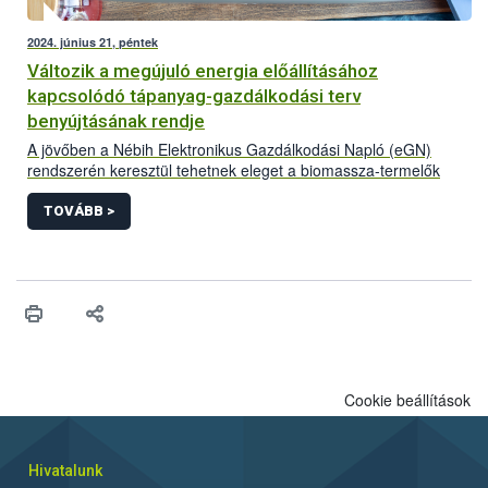
2024. június 21, péntek
Változik a megújuló energia előállításához
kapcsolódó tápanyag-gazdálkodási terv
benyújtásának rendje
A jövőben a Nébih Elektronikus Gazdálkodási Napló (eGN)
rendszerén keresztül tehetnek eleget a biomassza-termelők
elektronikus adatszolgáltatási kötelezettségüknek. Az új online
felület nem csak a tápanyag-gazdálkodási tervek fogadására
TOVÁBB >
alkalmas, de beépített képletekkel annak elkészítését is segíti.
Cookie beállítások
Hivatalunk