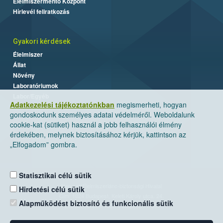
Élelmiszermentő Központ
Hírlevél feliratkozás
Gyakori kérdések
Élelmiszer
Állat
Növény
Laboratóriumok
Labor/Egyéb
Adatkezelési tájékoztatónkban
megismerheti, hogyan
gondoskodunk személyes adatai védelméről. Weboldalunk
cookie-kat (sütiket) használ a jobb felhasználói élmény
érdekében, melynek biztosításához kérjük, kattintson az
„Elfogadom” gombra.
Statisztikai célú sütik
Nemzeti Élelmiszerlánc-biztonsági Hivatal
Hirdetési célú sütik
Cím: 1024 Budapest, Keleti Károly utca. 24.
Alapműködést biztosító és funkcionális sütik
Levelezési cím: 1525 Budapest. Pf. 30.