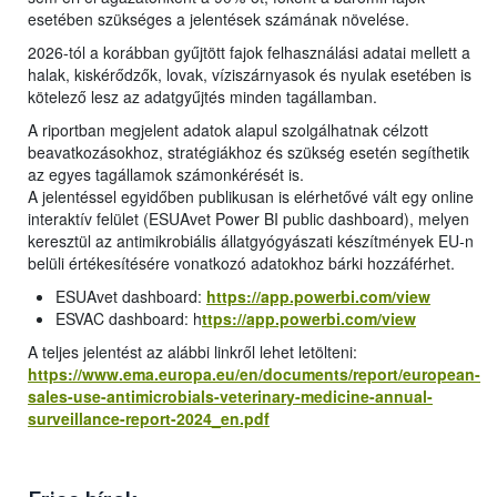
esetében szükséges a jelentések számának növelése.
2026-tól a korábban gyűjtött fajok felhasználási adatai mellett a
halak, kiskérődzők, lovak, víziszárnyasok és nyulak esetében is
kötelező lesz az adatgyűjtés minden tagállamban.
A riportban megjelent adatok alapul szolgálhatnak célzott
beavatkozásokhoz, stratégiákhoz és szükség esetén segíthetik
az egyes tagállamok számonkérését is.
A jelentéssel egyidőben publikusan is elérhetővé vált egy online
interaktív felület (ESUAvet Power BI public dashboard), melyen
keresztül az antimikrobiális állatgyógyászati készítmények EU-n
belüli értékesítésére vonatkozó adatokhoz bárki hozzáférhet.
ESUAvet dashboard:
https://app.powerbi.com/view
ESVAC dashboard: h
ttps://app.powerbi.com/view
A teljes jelentést az alábbi linkről lehet letölteni:
https://www.ema.europa.eu/en/documents/report/european-
sales-use-antimicrobials-veterinary-medicine-annual-
surveillance-report-2024_en.pdf