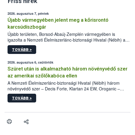
Friss hírek
2026. augusztus 7, péntek
Újabb vármegyében jelent meg a kőrisrontó
karcsúdíszbogár
Újabb területen, Borsod-Abaúj-Zemplén vármegyében is
igazolta a Nemzeti Élelmiszerlánc-biztonsági Hivatal (Nébih) a
kőrisrontó karcsúdíszbogár (Agrilus planipennis) jelenlétét. A
TOVÁBB >
kártevőt nem csak színcsapdában találták meg, de már fertőzött
fában is azonosították. A növényvédelmi szakemberek folytatják
az intenzív felderítést, emellett az intézkedéseket a szlovák
2026. augusztus 6, csütörtök
hatósággal is összehangolják a terjedés megállítása érdekében.
Szüret után is alkalmazható három növényvédő szer
az amerikai szőlőkabóca ellen
A Nemzeti Élelmiszerlánc-biztonsági Hivatal (Nébih) három
növényvédő szer – Decis Forte, Klartan 24 EW, Oroganic –
engedélyokiratát módosította, így azok a szüretet követően,
TOVÁBB >
egészen a vesszőérettség (BBCH 91) stádiumáig
felhasználhatóak a szőlőben. A kiterjesztések célja, hogy a korai
érésű szőlőkben is legyen lehetőség a károsító elleni további
védekezésre. Az Oroganic készítmény kis kiszerelésben kiskerti
felhasználók számára is elérhető és ökológiai termesztésben is
engedélyezett.