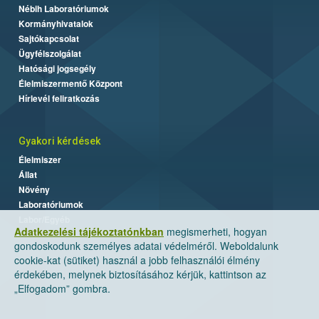
Nébih Laboratóriumok
Kormányhivatalok
Sajtókapcsolat
Ügyfélszolgálat
Hatósági jogsegély
Élelmiszermentő Központ
Hírlevél feliratkozás
Gyakori kérdések
Élelmiszer
Állat
Növény
Laboratóriumok
Labor/Egyéb
Adatkezelési tájékoztatónkban
megismerheti, hogyan
gondoskodunk személyes adatai védelméről. Weboldalunk
cookie-kat (sütiket) használ a jobb felhasználói élmény
érdekében, melynek biztosításához kérjük, kattintson az
„Elfogadom” gombra.