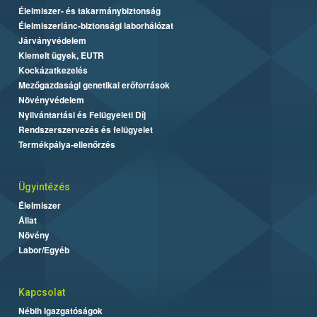
Élelmiszer- és takarmánybiztonság
Élelmiszerlánc-biztonsági laborhálózat
Járványvédelem
Kiemelt ügyek, EUTR
Kockázatkezelés
Mezőgazdasági genetikai erőforrások
Növényvédelem
Nyilvántartási és Felügyeleti Díj
Rendszerszervezés és felügyelet
Termékpálya-ellenőrzés
Ügyintézés
Élelmiszer
Állat
Növény
Labor/Egyéb
Kapcsolat
Nébih Igazgatóságok