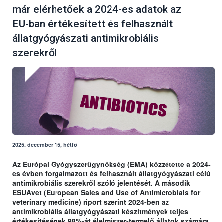
már elérhetőek a 2024-es adatok az
EU-ban értékesített és felhasznált
állatgyógyászati antimikrobiális
szerekről
2025. december 15, hétfő
Az Európai Gyógyszerügynökség (EMA) közzétette a 2024-
es évben forgalmazott és felhasznált állatgyógyászati célú
antimikrobiális szerekről szóló jelentését. A második
ESUAvet (European Sales and Use of Antimicrobials for
veterinary medicine) riport szerint 2024-ben az
antimikrobiális állatgyógyászati készítmények teljes
értékesítésének 98%-át élelmiszer-termelő állatok számára