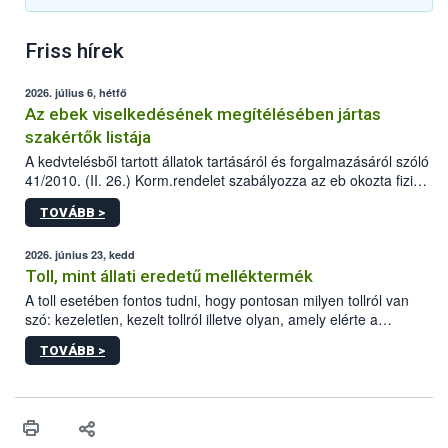
Friss hírek
2026. július 6, hétfő
Az ebek viselkedésének megítélésében jártas
szakértők listája
A kedvtelésből tartott állatok tartásáról és forgalmazásáról szóló
41/2010. (II. 26.) Korm.rendelet szabályozza az eb okozta fizikai
sérülés, illetve ennek veszélye keletkezésekor felmerülő
TOVÁBB >
hatósági feladatokat, valamint a veszélyes eb tartását és annak
engedélyezését. Ezen eljárások során szükség esetén be kell
vonni az ebek viselkedésének megítélésében jártas szakértőt.
2026. június 23, kedd
Toll, mint állati eredetű melléktermék
A toll esetében fontos tudni, hogy pontosan milyen tollról van
szó: kezeletlen, kezelt tollról illetve olyan, amely elérte a
„végpontját”.
TOVÁBB >