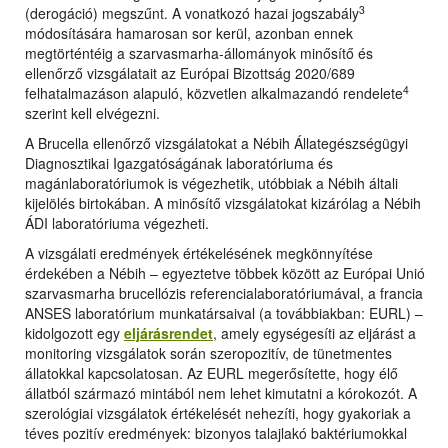
3
(derogáció) megszűnt. A vonatkozó hazai jogszabály
módosítására hamarosan sor kerül, azonban ennek
megtörténtéig a szarvasmarha-állományok minősítő és
ellenőrző vizsgálatait az Európai Bizottság 2020/689
4
felhatalmazáson alapuló, közvetlen alkalmazandó rendelete
szerint kell elvégezni.
A Brucella ellenőrző vizsgálatokat a Nébih Állategészségügyi
Diagnosztikai Igazgatóságának laboratóriuma és
magánlaboratóriumok is végezhetik, utóbbiak a Nébih általi
kijelölés birtokában. A minősítő vizsgálatokat kizárólag a Nébih
ÁDI laboratóriuma végezheti.
A vizsgálati eredmények értékelésének megkönnyítése
érdekében a Nébih – egyeztetve többek között az Európai Unió
szarvasmarha brucellózis referencialaboratóriumával, a francia
ANSES laboratórium munkatársaival (a továbbiakban: EURL) –
kidolgozott egy
eljárásrendet
, amely egységesíti az eljárást a
monitoring vizsgálatok során szeropozitív, de tünetmentes
állatokkal kapcsolatosan. Az EURL megerősítette, hogy élő
állatból származó mintából nem lehet kimutatni a kórokozót. A
szerológiai vizsgálatok értékelését nehezíti, hogy gyakoriak a
téves pozitív eredmények: bizonyos talajlakó baktériumokkal