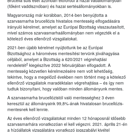
Brucella suis eset azonban előfordul a hazai vadállományban
(főként vaddisznóban) és hazai sertésállományokban is.
Magyarország már korábban, 2014-ben benyújtotta a
szarvasmarha brucellózis hivatalos mentesség elfogadására
irányuló kérelmet, amelyet az Európai Bizottság visszautasított,
mivel számos szarvasmarhaállományban nem végezték el a
kötelező éves ellenőrző vizsgálatokat.
2021-ben újabb kérelmet nyújtottunk be az Európai
Bizottsághoz a hároméves mentesítési tervünk jóváhagyása
céljából, amelyet a Bizottság a 620/2021 végrehajtási
2
rendeletét
kiegészítve 2022 februárjában elfogadott. A
mentesség közvetlen kérelmezésére nem volt lehetőség,
tekintve, hogy a megelőző években nem történt meg a kötelező
ellenőrző vizsgálatok maradéktalan végrehajtása – és így nem
tudtuk bizonyítani, hogy valóban minden állományunk mentes.
A szarvasmarha brucellózistól való mentességhez 3 éven
keresztül az állományaink 99,8%-ának hivatalosan brucellózis-
mentesnek kell lennie.
Az éves ellenőrző vizsgálatokat minden 12 hónaposnál idősebb
szarvasmarhára vonatkozóan el kell végezni. 2021. április 21-én
a hízóállatok vizsgálatára vonatkozó jogszabályi kivétel