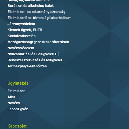
Borászat és alkoholos italok
Élelmiszer- és takarmánybiztonság
Élelmiszerlánc-biztonsági laborhálózat
Járványvédelem
Kiemelt ügyek, EUTR
Kockázatkezelés
Mezőgazdasági genetikai erőforrások
Növényvédelem
Nyilvántartási és Felügyeleti Díj
Rendszerszervezés és felügyelet
Termékpálya-ellenőrzés
Ügyintézés
Élelmiszer
Állat
Növény
Labor/Egyéb
Kapcsolat