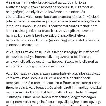
A szarvasmarhafélék brucellózisát az Európai Unió az
állatbetegségek azon csoportjába sorolja (ún. B kategóriás
betegségek), amelyek vonatkozásában a mentesítés
végrehajtása valamennyi tagállam számára kötelező. Kötelező
jellege mellett a mentesség megszerzése jelentős előnyökkel is
járna: az Európai Unión belüli szarvasmarhaszállításhoz nem
lenne szükség előzetes brucellózis-vérvizsgálatra; számos
harmadik ország is kevésbé szigorú exportfeltételeket
támasztana, és az ellenőrző (monitoring) vizsgálatok száma is
jelentősen csökkenne.
1
2021. április 21-től az új uniós állategészségügyi kerettörvény
és részletszabályai határozzák meg azokat a feltételeket,
amelyek teljesülése esetén az Európai Bizottság is elismeri az
adott ország betegségtől való mentességét.
Az új jogi szabályozás a szarvasmarhafélék brucellózisát okozó
kórokozók közé sorolja a Brucella abortus-on túlmenően
(amelyet 1985 óta nem mutattak ki) a Brucella melitensis-t és a
Brucella suis-t. Az elfogadott és alkalmazott immundiagnosztikai
módszerek mindhárom baktérium által okozott fertőzöttséget
kimutatják. Brucella melitensis fertőzöttség Magyarországon
eddig nem került megállapításra – egy állatfajban sem; egy-egy