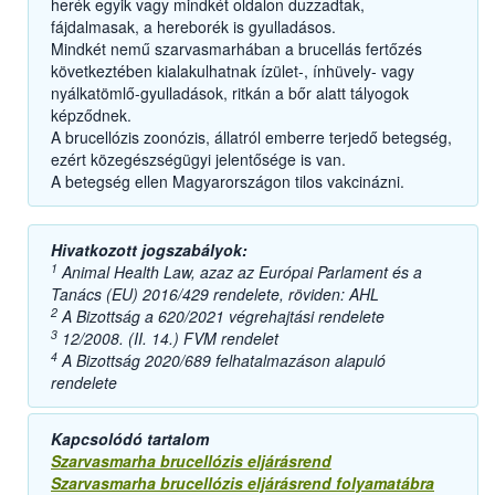
herék egyik vagy mindkét oldalon duzzadtak,
fájdalmasak, a hereborék is gyulladásos.
Mindkét nemű szarvasmarhában a brucellás fertőzés
következtében kialakulhatnak ízület-, ínhüvely- vagy
nyálkatömlő-gyulladások, ritkán a bőr alatt tályogok
képződnek.
A brucellózis zoonózis, állatról emberre terjedő betegség,
ezért közegészségügyi jelentősége is van.
A betegség ellen Magyarországon tilos vakcinázni.
Hivatkozott jogszabályok:
1
Animal Health Law, azaz az Európai Parlament és a
Tanács (EU) 2016/429 rendelete, röviden: AHL
2
A Bizottság a 620/2021 végrehajtási rendelete
3
12/2008. (II. 14.) FVM rendelet
4
A Bizottság 2020/689 felhatalmazáson alapuló
rendelete
Kapcsolódó tartalom
Szarvasmarha brucellózis eljárásrend
Szarvasmarha brucellózis eljárásrend folyamatábra