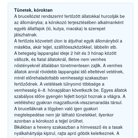
Tünetek, kóroktan
A brucellózist rendszerint fertőzött állatokkal hurcolják be
az állományba; a kórokozó terjesztésében alkalmanként
egyéb állatfajok (ló, kutya, macska) is szerepet
játszhatnak.
A fertőzés közvetett úton is átjuthat egyik állományból a
másikba, akár tejjel, szállítóeszközökkel, lábbelin stb.
A betegség lappangási ideje 2 hét és 3 hónap között
változik, és fiatal állatoknál, illetve nem vemhes
nőstényeknél általában tünetmentesen zajlik. A vemhes
állatok annál rövidebb lappangási idő elteltével vetélnek,
minél előrehaladottabb vemhességi szakaszban
fertőződnek. A vetélések túlnyomó többsége a
vemhesség 6–8. hónapjában következik be. Egyes állatok
szabályos időre gyengén fejlett borjút hoznak a világra. A
vetéléshez gyakran magzatburok-visszamaradás társul.
A brucelláknak a tőgyben való igen gyakori
megtelepedése nem jár látható tünetekkel, ilyenkor
azonban a kórokozó a tejjel ürülhet.
Bikákban a heveny szakaszban a hímvessző és a tasak
nyálkahártyája kipirul, rajta apró göbök keletkeznek. A