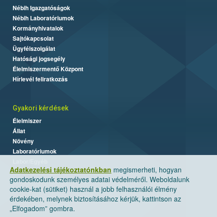
Nébih Igazgatóságok
Nébih Laboratóriumok
Kormányhivatalok
Sajtókapcsolat
Ügyfélszolgálat
Hatósági jogsegély
Élelmiszermentő Központ
Hírlevél feliratkozás
Gyakori kérdések
Élelmiszer
Állat
Növény
Laboratóriumok
Labor/Egyéb
Adatkezelési tájékoztatónkban
megismerheti, hogyan
gondoskodunk személyes adatai védelméről. Weboldalunk
cookie-kat (sütiket) használ a jobb felhasználói élmény
érdekében, melynek biztosításához kérjük, kattintson az
„Elfogadom” gombra.