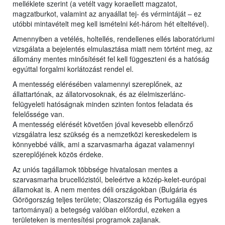
melléklete szerint (a vetélt vagy koraellett magzatot,
magzatburkot, valamint az anyaállat tej- és vérmintáját – ez
utóbbi mintavételt meg kell ismételni két-három hét elteltével).
Amennyiben a vetélés, holtellés, rendellenes ellés laboratóriumi
vizsgálata a bejelentés elmulasztása miatt nem történt meg, az
állomány mentes minősítését fel kell függeszteni és a hatóság
egyúttal forgalmi korlátozást rendel el.
A mentesség elérésében valamennyi szereplőnek, az
állattartónak, az állatorvosoknak, és az élelmiszerlánc-
felügyeleti hatóságnak minden szinten fontos feladata és
felelőssége van.
A mentesség elérését követően jóval kevesebb ellenőrző
vizsgálatra lesz szükség és a nemzetközi kereskedelem is
könnyebbé válik, ami a szarvasmarha ágazat valamennyi
szereplőjének közös érdeke.
Az uniós tagállamok többsége hivatalosan mentes a
szarvasmarha brucellózistól, beleértve a közép-kelet-európai
államokat is. A nem mentes déli országokban (Bulgária és
Görögország teljes területe; Olaszország és Portugália egyes
tartományai) a betegség valóban előfordul, ezeken a
területeken is mentesítési programok zajlanak.