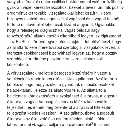
vagy pl. a Yersinia enterocolitica baktériummal való fertőzöttség
gyakran vezet keresztreakcióhoz. Ezeket a téves, ún. fals pozitív
eredményeket további vizsgálatokkal lehet kiszűrni, illetve
bizonyos esetekben diagnosztikai vágással és a vágott testből
történő mintavétellel lehet csak kizárni a gyanút. Ugyanakkor,
hogy a felesleges diagnosztikai vágás például nagy
tenyészértékű állatok esetén elkerülhető legyen, az eljárásrend
– az EURL-lel történő egyeztetés alapján – lehetővé teszi, hogy
az állattartó kérelmére további szerológiai vizsgálatok révén, a
titerszint-csökkenéssel bizonyítható legyen az, hogy a pozitív
szerológiai eredmény pusztán keresztreakciónak volt
köszönhető.
A vérvizsgálatok mellett a betegség kiszűrésére hivatott a
vetélések és rendellenes ellések kivizsgáltatása. Az állattartó
kötelezettsége, hogy ezeket a gyanúnak minősülő eseteket
haladéktalanul jelezze az állatorvos felé. Az állattartó a
bejelentési kötelezettségét a szolgáltató állatorvos, a jogosult
állatorvos vagy a hatósági állatorvos tájékoztatásával is
teljesítheti, és ennek megtörténtéről aláírásával hitelesített
feljegyzést köteles készíteni. A szolgáltató, illetve a jogosult
állatorvos az állat vetélése esetén köteles mintát küldeni
3
laboratóriumi vizsgálat céljára a hazai rendelet
5. számú