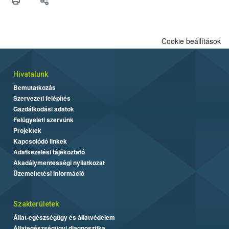
felhasználók számára is elérhető és ökológiai termesztésben is
engedélyezett.
Cookie beállítások
Hivatalunk
Bemutatkozás
Szervezeti felépítés
Gazdálkodási adatok
Felügyeleti szervünk
Projektek
Kapcsolódó linkek
Adatkezelési tájékoztató
Akadálymentességi nyilatkozat
Üzemeltetési információ
Szakterületek
Állat-egészségügy és állatvédelem
Állategészségügyi diagnosztika