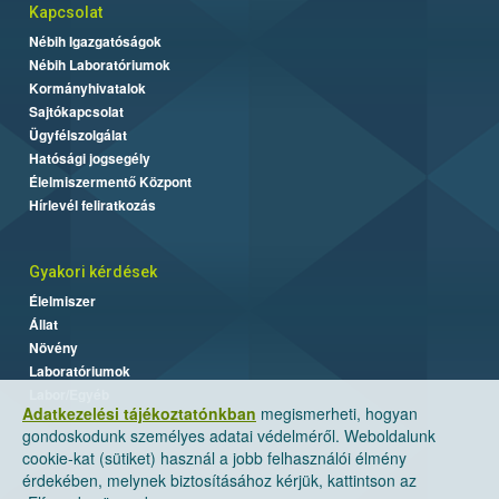
Kapcsolat
Nébih Igazgatóságok
Nébih Laboratóriumok
Kormányhivatalok
Sajtókapcsolat
Ügyfélszolgálat
Hatósági jogsegély
Élelmiszermentő Központ
Hírlevél feliratkozás
Gyakori kérdések
Élelmiszer
Állat
Növény
Laboratóriumok
Labor/Egyéb
Adatkezelési tájékoztatónkban
megismerheti, hogyan
gondoskodunk személyes adatai védelméről. Weboldalunk
cookie-kat (sütiket) használ a jobb felhasználói élmény
érdekében, melynek biztosításához kérjük, kattintson az