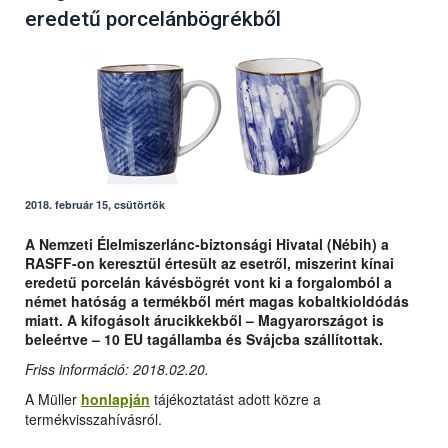
eredetű porcelánbögrékből
2018. február 15, csütörtök
A Nemzeti Élelmiszerlánc-biztonsági Hivatal (Nébih) a
RASFF-on keresztül értesült az esetről, miszerint kínai
eredetű porcelán kávésbögrét vont ki a forgalomból a
német hatóság a termékből mért magas kobaltkioldódás
miatt. A kifogásolt árucikkekből – Magyarországot is
beleértve – 10 EU tagállamba és Svájcba szállítottak.
Friss információ: 2018.02.20.
A Müller
honlapján
tájékoztatást adott közre a
termékvisszahívásról.