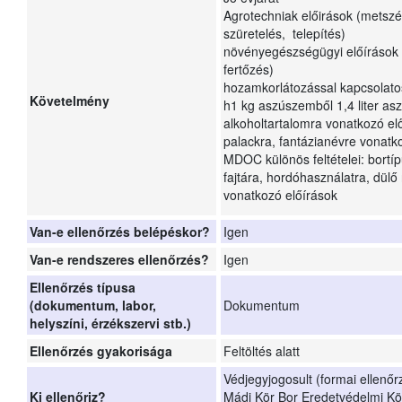
Agrotechniak előirások (metszé
szüretelés, telepítés)
növényegészségügyi előírások 
fertőzés)
hozamkorlátozással kapcsolat
Követelmény
h1 kg aszúszemből 1,4 liter asz
alkoholtartalomra vonatkozó el
palackra, fantázianévre vonatk
MDOC különös feltételei: bortíp
fajtára, hordóhasználatra, dül
vonatkozó előírások
Van-e ellenőrzés belépéskor?
Igen
Van-e rendszeres ellenőrzés?
Igen
Ellenőrzés típusa
(dokumentum, labor,
Dokumentum
helyszíni, érzékszervi stb.)
Ellenőrzés gyakorisága
Feltöltés alatt
Védjegyjogosult (formai ellenőr
Ki ellenőriz?
Mádi Kör Bor Eredetvédelmi K