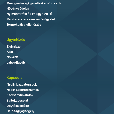
Mezőgazdasági genetikai erőforrások
Növényvédelem
Nyilvántartási és Felügyeleti Díj
Rendszerszervezés és felügyelet
Termékpálya-ellenőrzés
Ügyintézés
Élelmiszer
Állat
Növény
Labor/Egyéb
Kapcsolat
Nébih Igazgatóságok
Nébih Laboratóriumok
Kormányhivatalok
Sajtókapcsolat
Ügyfélszolgálat
Hatósági jogsegély