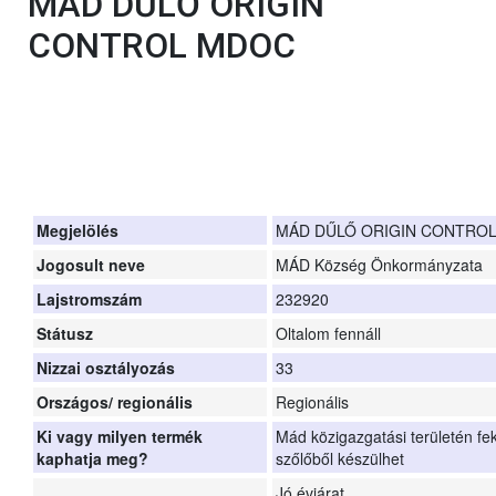
MÁD DŰLŐ ORIGIN
CONTROL MDOC
Megjelölés
MÁD DŰLŐ ORIGIN CONTRO
Jogosult neve
MÁD Község Önkormányzata
Lajstromszám
232920
Státusz
Oltalom fennáll
Nizzai osztályozás
33
Országos/ regionális
Regionális
Ki vagy milyen termék
Mád közigazgatási területén fe
kaphatja meg?
szőlőből készülhet
Jó évjárat