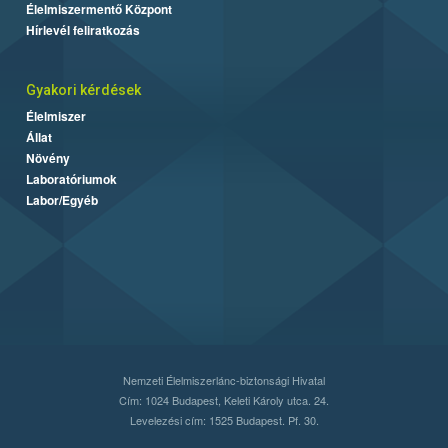
Élelmiszermentő Központ
Hírlevél feliratkozás
Gyakori kérdések
Élelmiszer
Állat
Növény
Laboratóriumok
Labor/Egyéb
Nemzeti Élelmiszerlánc-biztonsági Hivatal
Cím: 1024 Budapest, Keleti Károly utca. 24.
Levelezési cím: 1525 Budapest. Pf. 30.