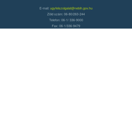
E-mail:
ugyfelszolgalat@nebih.gov.hu
Zöld szám: 06-80/263-244
Telefon: 06-1/ 336-9000
Fax: 06-1/336-9479