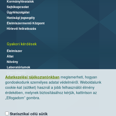
Kormányhivatalok
Sajtókapcsolat
Ügyfélszolgálat
Hatósági jogsegély
Élelmiszermentő Központ
Hírlevél feliratkozás
Gyakori kérdések
Élelmiszer
Állat
Növény
Laboratóriumok
Labor/Egyéb
Adatkezelési tájékoztatónkban
megismerheti, hogyan
gondoskodunk személyes adatai védelméről. Weboldalunk
cookie-kat (sütiket) használ a jobb felhasználói élmény
érdekében, melynek biztosításához kérjük, kattintson az
„Elfogadom” gombra.
Statisztikai célú sütik