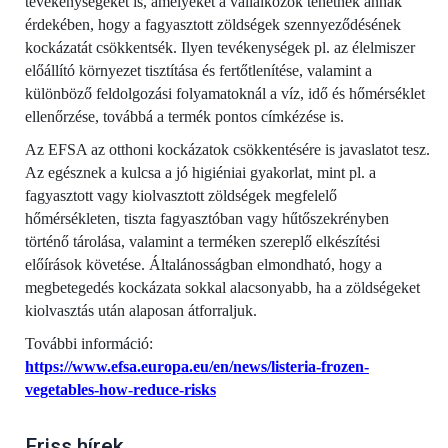
tevékenységeket is, amelyeket a vállalkozók tehetnek annak
érdekében, hogy a fagyasztott zöldségek szennyeződésének
kockázatát csökkentsék. Ilyen tevékenységek pl. az élelmiszer
előállító környezet tisztítása és fertőtlenítése, valamint a
különböző feldolgozási folyamatoknál a víz, idő és hőmérséklet
ellenőrzése, továbbá a termék pontos címkézése is.
Az EFSA az otthoni kockázatok csökkentésére is javaslatot tesz.
Az egésznek a kulcsa a jó higiéniai gyakorlat, mint pl. a
fagyasztott vagy kiolvasztott zöldségek megfelelő
hőmérsékleten, tiszta fagyasztóban vagy hűtőszekrényben
történő tárolása, valamint a terméken szereplő elkészítési
előírások követése. Általánosságban elmondható, hogy a
megbetegedés kockázata sokkal alacsonyabb, ha a zöldségeket
kiolvasztás után alaposan átforraljuk.
További információ:
https://www.efsa.europa.eu/en/news/listeria-frozen-
vegetables-how-reduce-risks
Friss hírek