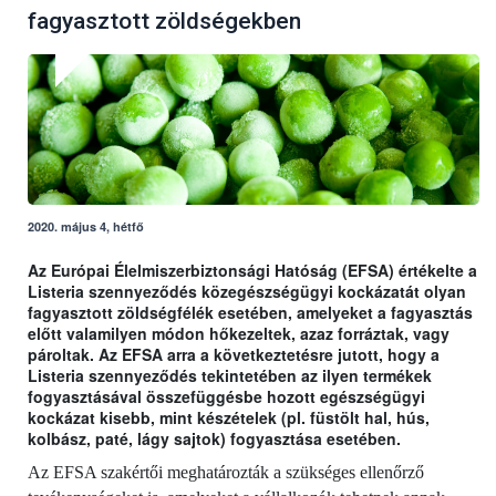
fagyasztott zöldségekben
2020. május 4, hétfő
Az Európai Élelmiszerbiztonsági Hatóság (EFSA) értékelte a
Listeria szennyeződés közegészségügyi kockázatát olyan
fagyasztott zöldségfélék esetében, amelyeket a fagyasztás
előtt valamilyen módon hőkezeltek, azaz forráztak, vagy
pároltak. Az EFSA arra a következtetésre jutott, hogy a
Listeria szennyeződés tekintetében az ilyen termékek
fogyasztásával összefüggésbe hozott egészségügyi
kockázat kisebb, mint készételek (pl. füstölt hal, hús,
kolbász, paté, lágy sajtok) fogyasztása esetében.
Az EFSA szakértői meghatározták a szükséges ellenőrző