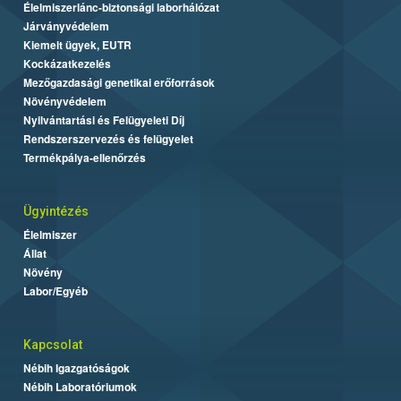
Élelmiszerlánc-biztonsági laborhálózat
Járványvédelem
Kiemelt ügyek, EUTR
Kockázatkezelés
Mezőgazdasági genetikai erőforrások
Növényvédelem
Nyilvántartási és Felügyeleti Díj
Rendszerszervezés és felügyelet
Termékpálya-ellenőrzés
Ügyintézés
Élelmiszer
Állat
Növény
Labor/Egyéb
Kapcsolat
Nébih Igazgatóságok
Nébih Laboratóriumok