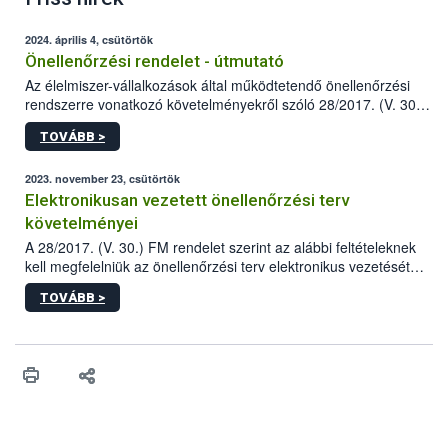
2024. április 4, csütörtök
Önellenőrzési rendelet - útmutató
Az élelmiszer-vállalkozások által működtetendő önellenőrzési
rendszerre vonatkozó követelményekről szóló 28/2017. (V. 30.)
FM rendelet (a továbbiakban: rendelet) 2023 novemberi
TOVÁBB >
módosítása komoly változást jelent a közép- és
nagyvállalkozások önellenőrzési tevékenységében.
2023. november 23, csütörtök
Elektronikusan vezetett önellenőrzési terv
követelményei
A 28/2017. (V. 30.) FM rendelet szerint az alábbi feltételeknek
kell megfelelniük az önellenőrzési terv elektronikus vezetését
biztosító informatikai rendszereknek.
TOVÁBB >