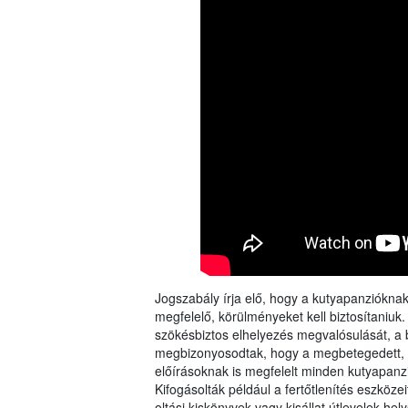
Jogszabály írja elő, hogy a kutyapanzióknak
megfelelő, körülményeket kell biztosítaniuk
szökésbiztos elhelyezés megvalósulását, a 
megbizonyosodtak, hogy a megbetegedett, sé
előírásoknak is megfelelt minden kutyapanz
Kifogásolták például a fertőtlenítés eszközei
oltási kiskönyvek vagy kisállat útlevelek hel