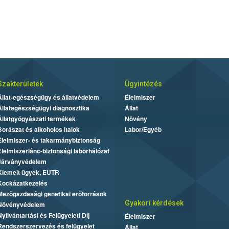
Szakterületek
Ügyintézés
Állat-egészségügy és állatvédelem
Élelmiszer
Állategészségügyi diagnosztika
Állat
Állatgyógyászati termékek
Növény
Borászat és alkoholos italok
Labor/Egyéb
Élelmiszer- és takarmánybiztonság
Élelmiszerlánc-biztonsági laborhálózat
Járványvédelem
Kiemelt ügyek, EUTR
Kockázatkezelés
Mezőgazdasági genetikai erőforrások
Gyakori kérdések
Növényvédelem
Nyilvántartási és Felügyeleti Díj
Élelmiszer
Rendszerszervezés és felügyelet
Állat