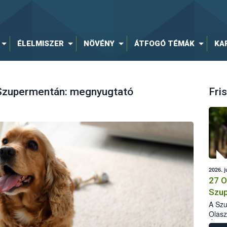
ÉLELMISZER
NÖVÉNY
ÁTFOGÓ TÉMÁK
KA
 Szupermentán: megnyugtató
Fris
2026. j
27 O
Szup
A Szu
Olasz
Élelm