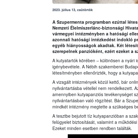
2023. július 13, csütörtök
A Szupermenta programban ezúttal létesí
Nemzeti Élelmiszerlánc-biztonsági Hivat
vármegyei intézményben a hatósági ellenő
azonnali hatósági intézkedést indokló 
egyéb hiányosságok akadtak. Két létesít
szerepelnek panzióként, ezért ezeket a s
A kutyatartók körében – különösen a nyári 
igénybevétele. A Nébih szakemberei Budap
létesítményben ellenőrizték, hogy a kutya
A vizsgált intézmények közül kettő, bár onli
nyilvántartásba vétellel nem rendelkezett. A
amennyiben kutyapanziós tevékenységet sze
nyilvántartásban való rögzítést. Bár a Szu
mindkét intézmény megtette a szükséges be
A tesztbe bejutott tíz kutyapanzióban a sza
felügyelet biztosítását, valamint a működési
Ezeket minden esetben rendben találták.