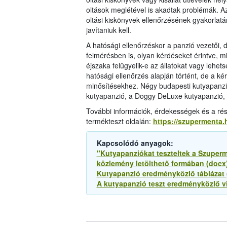
oltások meglétével is akadtak problémák. Az 
oltási kiskönyvek ellenőrzésének gyakorlatán
javítaniuk kell.
A hatósági ellenőrzéskor a panzió vezetői, 
felmérésben is, olyan kérdéseket érintve, 
éjszaka felügyelik-e az állatokat vagy lehe
hatósági ellenőrzés alapján történt, de a k
minősítésekhez. Négy budapesti kutyapanzió 
kutyapanzió, a Doggy DeLuxe kutyapanzió, 
További információk, érdekességek és a r
termékteszt oldalán:
https://szupermenta.
Kapcsolódó anyagok:
"Kutyapanziókat teszteltek a Szuper
közlemény letölthető formában (docx
Kutyapanzió eredményközlő táblázat 
A kutyapanzió teszt eredményközlő vid