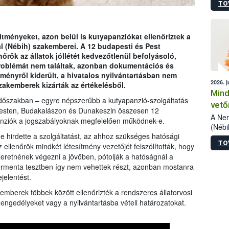
TO
szake
alá”,
vizsg
szemp
tményeket, azon belül is kutyapanziókat ellenőriztek a
vizsgá
al (Nébih) szakemberei. A 12 budapesti és Pest
legke
rök az állatok jóllétét kedvezőtlenül befolyásoló,
problémát nem találtak, azonban dokumentációs és
ményről kiderült, a hivatalos nyilvántartásban nem
2026. j
zakemberek kizárták az értékelésből.
Mind
időszakban – egyre népszerűbb a kutyapanzió-szolgáltatás
vető
esten, Budakalászon és Dunakeszin összesen 12
A Nem
panziók a jogszabályoknak megfelelően működnek-e.
(Nébi
ne hirdette a szolgáltatást, az ahhoz szükséges hatósági
termé
TO
fókus
z ellenőrök mindkét létesítmény vezetőjét felszólították, hogy
szake
retnének végezni a jövőben, pótolják a hatóságnál a
kapha
permenta tesztben így nem vehettek részt, azonban mostanra
vetőm
jelentést.
jogsz
kemberek többek között ellenőrizték a rendszeres állatorvosi
pedig
 engedélyeket vagy a nyilvántartásba vételi határozatokat.
elege
esetb
termé