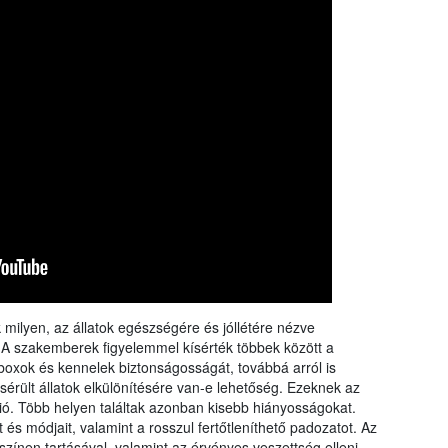
rangs
össze
a Nébi
a növ
 milyen, az állatok egészségére és jóllétére nézve
. A szakemberek figyelemmel kísérték többek között a
boxok és kennelek biztonságosságát, továbbá arról is
rült állatok elkülönítésére van-e lehetőség. Ezeknek az
ió. Több helyen találtak azonban kisebb hiányosságokat.
t és módjait, valamint a rosszul fertőtleníthető padozatot. Az
yszínen tartásával, valamint az érvényes veszettség elleni