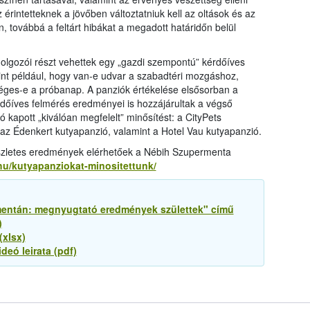
érintetteknek a jövőben változtatniuk kell az oltások és az
, továbbá a feltárt hibákat a megadott határidőn belül
dolgozói részt vehettek egy „gazdi szempontú” kérdőíves
mint például, hogy van-e udvar a szabadtéri mozgáshoz,
tséges-e a próbanap. A panziók értékelése elsősorban a
érdőíves felmérés eredményei is hozzájárultak a végső
kapott „kiválóan megfelelt” minősítést: a CityPets
az Édenkert kutyapanzió, valamint a Hotel Vau kutyapanzió.
észletes eredmények elérhetőek a Nébih Szupermenta
hu/kutyapanziokat-minositettunk/
mentán: megnyugtató eredmények születtek" című
)
(xlsx)
eó leirata (pdf)