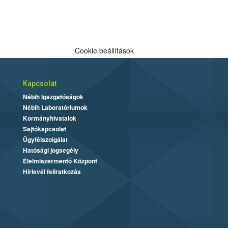
Cookie beállítások
Kapcsolat
Nébih Igazgatóságok
Nébih Laboratóriumok
Kormányhivatalok
Sajtókapcsolat
Ügyfélszolgálat
Hatósági jogsegély
Élelmiszermentő Központ
Hírlevél feliratkozás