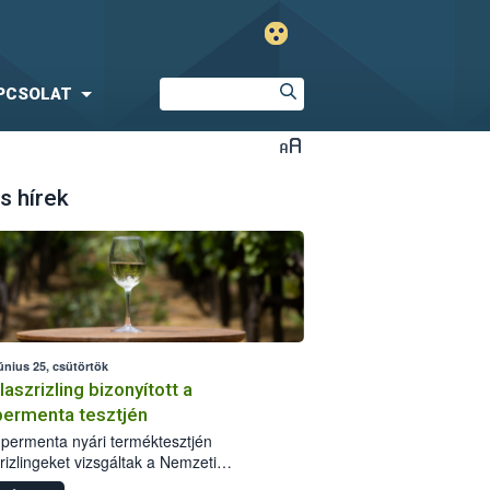
PCSOLAT
s hírek
únius 25, csütörtök
laszrizling bizonyított a
ermenta tesztjén
permenta nyári terméktesztjén
rizlingeket vizsgáltak a Nemzeti
iszerlánc-biztonsági Hivatal (Nébih)