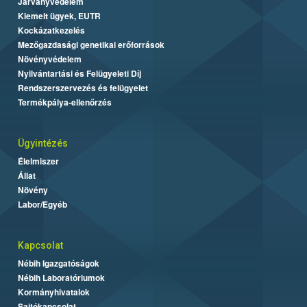
Járványvédelem
Kiemelt ügyek, EUTR
Kockázatkezelés
Mezőgazdasági genetikai erőforrások
Növényvédelem
Nyilvántartási és Felügyeleti Díj
Rendszerszervezés és felügyelet
Termékpálya-ellenőrzés
Ügyintézés
Élelmiszer
Állat
Növény
Labor/Egyéb
Kapcsolat
Nébih Igazgatóságok
Nébih Laboratóriumok
Kormányhivatalok
Sajtókapcsolat