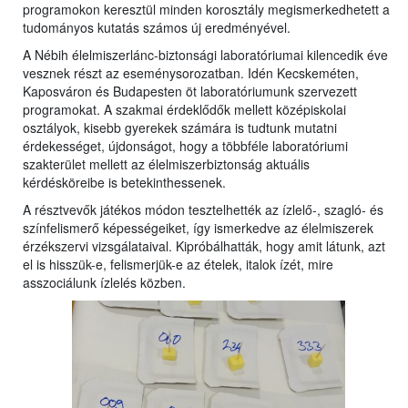
programokon keresztül minden korosztály megismerkedhetett a
tudományos kutatás számos új eredményével.
A Nébih élelmiszerlánc-biztonsági laboratóriumai kilencedik éve
vesznek részt az eseménysorozatban. Idén Kecskeméten,
Kaposváron és Budapesten öt laboratóriumunk szervezett
programokat. A szakmai érdeklődők mellett középiskolai
osztályok, kisebb gyerekek számára is tudtunk mutatni
érdekességet, újdonságot, hogy a többféle laboratóriumi
szakterület mellett az élelmiszerbiztonság aktuális
kérdésköreibe is betekinthessenek.
A résztvevők játékos módon tesztelhették az ízlelő-, szagló- és
színfelismerő képességeiket, így ismerkedve az élelmiszerek
érzékszervi vizsgálataival. Kipróbálhatták, hogy amit látunk, azt
el is hisszük-e, felismerjük-e az ételek, italok ízét, mire
asszociálunk ízlelés közben.