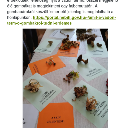
érdeklődtek, lehetőség nyílt a vadon termő, ősszel megjelenő
élő gombákat is megtekinteni egy fajbemutatón. A
gombapárokról készült ismertető jelenleg is megtalálható a
honlapunkon.
https://portal.nebih.gov.hu/-/amit-a-vadon-
term-o-gombakrol-tudni-erdemes