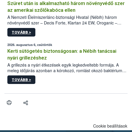
Szüret után is alkalmazható három növényvédő szer
az amerikai szőlőkabóca ellen
A Nemzeti Élelmiszerlánc-biztonsági Hivatal (Nébih) három
növényvédő szer – Decis Forte, Klartan 24 EW, Oroganic –
engedélyokiratát módosította, így azok a szüretet követően,
TOVÁBB >
egészen a vesszőérettség (BBCH 91) stádiumáig
felhasználhatóak a szőlőben. A kiterjesztések célja, hogy a korai
érésű szőlőkben is legyen lehetőség a károsító elleni további
2026. augusztus 6, csütörtök
védekezésre. Az Oroganic készítmény kis kiszerelésben kiskerti
Kerti sütögetés biztonságosan: a Nébih tanácsai
felhasználók számára is elérhető és ökológiai termesztésben is
nyári grillezéshez
engedélyezett.
A grillezés a nyári étkezések egyik legkedveltebb formája. A
meleg időjárás azonban a kórokozó, romlást okozó baktériumok
gyorsabb szaporodásának is kedvez. A szabadtéri sütögetés
TOVÁBB >
ezért nem csupán a megfelelő sütési technikáról szól: legalább
ilyen fontos az alapanyagok biztonságos kezelése, az alapvető
higiéniai szabályok betartása, a megfelelő hőkezelés, valamint a
maradékok szakszerű tárolása. A Nemzeti Élelmiszerlánc-
biztonsági Hivatal (Nébih) Oktatási Programja összegyűjtötte a
biztonságos grillezés legfontosabb tudnivalóit.
Cookie beállítások