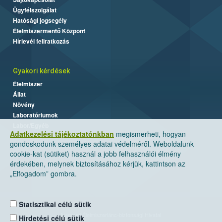
Ügyfélszolgálat
Hatósági jogsegély
Élelmiszermentő Központ
Hírlevél feliratkozás
Gyakori kérdések
Élelmiszer
Állat
Növény
Laboratóriumok
Labor/Egyéb
Adatkezelési tájékoztatónkban
megismerheti, hogyan
gondoskodunk személyes adatai védelméről. Weboldalunk
cookie-kat (sütiket) használ a jobb felhasználói élmény
érdekében, melynek biztosításához kérjük, kattintson az
„Elfogadom” gombra.
Statisztikai célú sütik
Nemzeti Élelmiszerlánc-biztonsági Hivatal
Hirdetési célú sütik