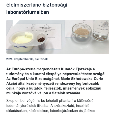
élelmiszerlánc-biztonsági
laboratóriumaiban
2021. szeptember 30, csütörtök
Az Európa-szerte megrendezett Kutatók Éjszakája a
tudomány és a kutatói életpálya népszerűsítésére szolgál.
Az Európai Unió Bizottságának Marie Skłodowska-Curie
Akciói által kezdeményezett rendezvény legfontosabb
célja, hogy a kutatók, fejlesztők, intézmények sokszínű
munkája vonzóvá váljon a fiatalok számára.
Szeptember végén is be lehetett pillantani a különböző
tudományterületek titkaiba. A szórakoztató, inspiráló
előadásokon, kísérleteken, laborbejárásokon és játékos