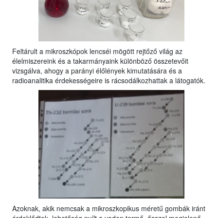
Feltárult a mikroszkópok lencséi mögött rejtőző világ az
élelmiszereink és a takarmányaink különböző összetevőit
vizsgálva, ahogy a parányi élőlények kimutatására és a
radioanalitika érdekességeire is rácsodálkozhattak a látogatók.
Azoknak, akik nemcsak a mikroszkopikus méretű gombák iránt