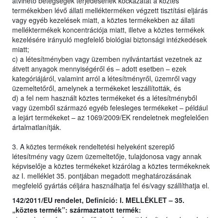
átvihető betegségek terjedésének kockázatát a köztes
termékekben lévő állati mellékterméken végzett tisztítási eljárás
vagy egyéb kezelések miatt, a köztes termékekben az állati
melléktermékek koncentrációja miatt, illetve a köztes termékek
kezelésére irányuló megfelelő biológiai biztonsági intézkedések
miatt;
c) a létesítményben vagy üzemben nyilvántartást vezetnek az
átvett anyagok mennyiségéről és – adott esetben – ezek
kategóriájáról, valamint arról a létesítményről, üzemről vagy
üzemeltetőről, amelynek a termékeket leszállították, és
d) a fel nem használt köztes termékeket és a létesítményből
vagy üzemből származó egyéb felesleges termékeket – például
a lejárt termékeket – az 1069/2009/EK rendeletnek megfelelően
ártalmatlanítják.
3. A köztes termékek rendeltetési helyeként szereplő
létesítmény vagy üzem üzemeltetője, tulajdonosa vagy annak
képviselője a köztes termékeket kizárólag a köztes termékeknek
az I. melléklet 35. pontjában megadott meghatározásának
megfelelő gyártás céljára használhatja fel és/vagy szállíthatja el.
142/2011/EU rendelet, Definíció: I. MELLÉKLET – 35.
„köztes termék”: származtatott termék: