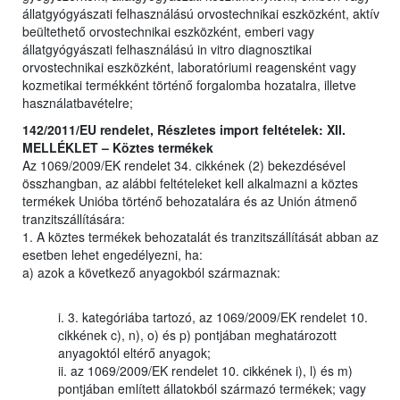
állatgyógyászati felhasználású orvostechnikai eszközként, aktív
beültethető orvostechnikai eszközként, emberi vagy
állatgyógyászati felhasználású in vitro diagnosztikai
orvostechnikai eszközként, laboratóriumi reagensként vagy
kozmetikai termékként történő forgalomba hozatalra, illetve
használatbavételre;
142/2011/EU rendelet, Részletes import feltételek: XII.
MELLÉKLET – Köztes termékek
Az 1069/2009/EK rendelet 34. cikkének (2) bekezdésével
összhangban, az alábbi feltételeket kell alkalmazni a köztes
termékek Unióba történő behozatalára és az Unión átmenő
tranzitszállítására:
1. A köztes termékek behozatalát és tranzitszállítását abban az
esetben lehet engedélyezni, ha:
a) azok a következő anyagokból származnak:
i. 3. kategóriába tartozó, az 1069/2009/EK rendelet 10.
cikkének c), n), o) és p) pontjában meghatározott
anyagoktól eltérő anyagok;
ii. az 1069/2009/EK rendelet 10. cikkének i), l) és m)
pontjában említett állatokból származó termékek; vagy