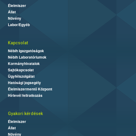
Élelmiszer
Állat
Növény
Labor/Egyéb
Kapcsolat
Nébih Igazgatóságok
Nébih Laboratóriumok
Kormányhivatalok
Sajtókapcsolat
Ügyfélszolgálat
Hatósági jogsegély
Élelmiszermentő Központ
Hírlevél feliratkozás
Gyakori kérdések
Élelmiszer
Állat
Növény