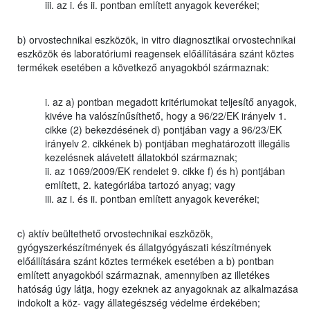
iii. az i. és ii. pontban említett anyagok keverékei;
b) orvostechnikai eszközök, in vitro diagnosztikai orvostechnikai
eszközök és laboratóriumi reagensek előállítására szánt köztes
termékek esetében a következő anyagokból származnak:
i. az a) pontban megadott kritériumokat teljesítő anyagok,
kivéve ha valószínűsíthető, hogy a 96/22/EK irányelv 1.
cikke (2) bekezdésének d) pontjában vagy a 96/23/EK
irányelv 2. cikkének b) pontjában meghatározott illegális
kezelésnek alávetett állatokból származnak;
ii. az 1069/2009/EK rendelet 9. cikke f) és h) pontjában
említett, 2. kategóriába tartozó anyag; vagy
iii. az i. és ii. pontban említett anyagok keverékei;
c) aktív beültethető orvostechnikai eszközök,
gyógyszerkészítmények és állatgyógyászati készítmények
előállítására szánt köztes termékek esetében a b) pontban
említett anyagokból származnak, amennyiben az illetékes
hatóság úgy látja, hogy ezeknek az anyagoknak az alkalmazása
indokolt a köz- vagy állategészség védelme érdekében;