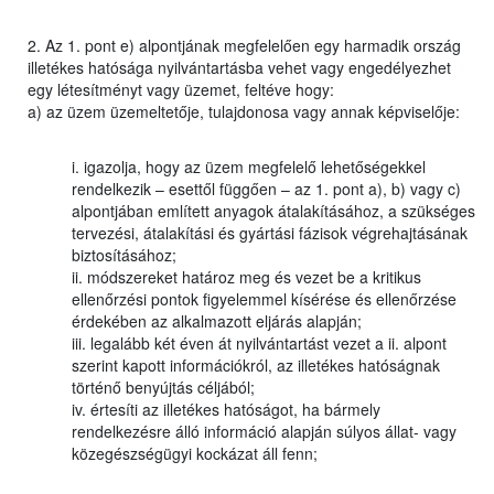
2. Az 1. pont e) alpontjának megfelelően egy harmadik ország
illetékes hatósága nyilvántartásba vehet vagy engedélyezhet
egy létesítményt vagy üzemet, feltéve hogy:
a) az üzem üzemeltetője, tulajdonosa vagy annak képviselője:
i. igazolja, hogy az üzem megfelelő lehetőségekkel
rendelkezik – esettől függően – az 1. pont a), b) vagy c)
alpontjában említett anyagok átalakításához, a szükséges
tervezési, átalakítási és gyártási fázisok végrehajtásának
biztosításához;
ii. módszereket határoz meg és vezet be a kritikus
ellenőrzési pontok figyelemmel kísérése és ellenőrzése
érdekében az alkalmazott eljárás alapján;
iii. legalább két éven át nyilvántartást vezet a ii. alpont
szerint kapott információkról, az illetékes hatóságnak
történő benyújtás céljából;
iv. értesíti az illetékes hatóságot, ha bármely
rendelkezésre álló információ alapján súlyos állat- vagy
közegészségügyi kockázat áll fenn;