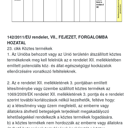
142/2011/EU rendelet, VII., FEJEZET, FORGALOMBA
HOZATAL
23. cikk Köztes termékek
1. Az Unióba behozott vagy az Unió területén átszállított köztes
termékeknek meg kell felelniük az e rendelet XII. mellékletében
említett potenciális köz- és állat-egészségügyi kockázatok
ellenőrzésére vonatkozó feltételeknek.
2. Az e rendelet XII. mellékletének 3. pontjában említett
létesítménybe vagy üzembe szállított köztes termékek az
1069/2009/EK rendelet XII. mellékletének 3. pontja és e rendelet
szerint további korlátozások nélkül kezelhetők, feltéve hogy:
a) a létesítmény vagy üzem megfelelő, az emberre vagy
állatokra átvihető betegségek terjedését megakadályozó
lehetőségekkel rendelkezik a köztes termékek fogadására.
b) a köztes termékek nem hordozzák az emberre vagy állatokra