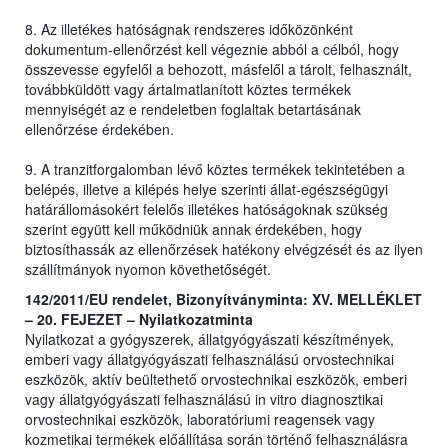
8. Az illetékes hatóságnak rendszeres időközönként
dokumentum-ellenőrzést kell végeznie abból a célból, hogy
összevesse egyfelől a behozott, másfelől a tárolt, felhasznált,
továbbküldött vagy ártalmatlanított köztes termékek
mennyiségét az e rendeletben foglaltak betartásának
ellenőrzése érdekében.
9. A tranzitforgalomban lévő köztes termékek tekintetében a
belépés, illetve a kilépés helye szerinti állat-egészségügyi
határállomásokért felelős illetékes hatóságoknak szükség
szerint együtt kell működniük annak érdekében, hogy
biztosíthassák az ellenőrzések hatékony elvégzését és az ilyen
szállítmányok nyomon követhetőségét.
142/2011/EU rendelet, Bizonyítványminta: XV. MELLÉKLET
– 20. FEJEZET – Nyilatkozatminta
Nyilatkozat a gyógyszerek, állatgyógyászati készítmények,
emberi vagy állatgyógyászati felhasználású orvostechnikai
eszközök, aktív beültethető orvostechnikai eszközök, emberi
vagy állatgyógyászati felhasználású in vitro diagnosztikai
orvostechnikai eszközök, laboratóriumi reagensek vagy
kozmetikai termékek előállítása során történő felhasználásra