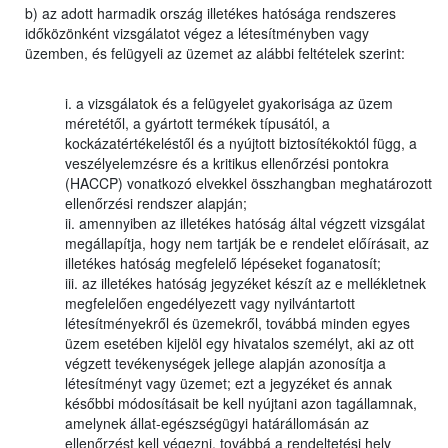
b) az adott harmadik ország illetékes hatósága rendszeres
időközönként vizsgálatot végez a létesítményben vagy
üzemben, és felügyeli az üzemet az alábbi feltételek szerint:
i. a vizsgálatok és a felügyelet gyakorisága az üzem
méretétől, a gyártott termékek típusától, a
kockázatértékeléstől és a nyújtott biztosítékoktól függ, a
veszélyelemzésre és a kritikus ellenőrzési pontokra
(HACCP) vonatkozó elvekkel összhangban meghatározott
ellenőrzési rendszer alapján;
ii. amennyiben az illetékes hatóság által végzett vizsgálat
megállapítja, hogy nem tartják be e rendelet előírásait, az
illetékes hatóság megfelelő lépéseket foganatosít;
iii. az illetékes hatóság jegyzéket készít az e mellékletnek
megfelelően engedélyezett vagy nyilvántartott
létesítményekről és üzemekről, továbbá minden egyes
üzem esetében kijelöl egy hivatalos személyt, aki az ott
végzett tevékenységek jellege alapján azonosítja a
létesítményt vagy üzemet; ezt a jegyzéket és annak
későbbi módosításait be kell nyújtani azon tagállamnak,
amelynek állat-egészségügyi határállomásán az
ellenőrzést kell végezni, továbbá a rendeltetési hely