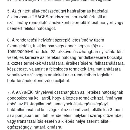
5. Az érintett állat-egészségügyi határállomás hatósági
állatorvosa a TRACES-rendszeren keresztül értesíti a
szállítmány rendeltetési helyeként szereplő létesítményért vagy
üzemért felelős hatóságot.
6. A rendeltetési helyként szereplő létesítmény üzem
üzemeltetője, tulajdonosa vagy annak képviselője az
1069/2009/EK rendelet 22. cikkével összhangban nyilvántartást
vezet, és kérésre az illetékes hatóság rendelkezésére bocsátja
a köztes termékek vásárlására, értékesítésére, felhasználására,
készleteire, valamint a felesleges termékek ártalmatlanítására
vonatkozó szükséges adatokat az e rendeletben foglaltak
betartásának ellenőrzése céljából.
7. A 97/78/EK irányelvvel összhangban az illetékes hatóságnak
gondoskodnia kell arról, hogy a köztes termékek szállítmányait
abból az EU-tagállamból, amelynek állat-egészségügyi
határállomásán el kell végezni az ellenőrzést, elküldik a 3. pont
a) alpontjában említett, rendeltetési helyként szereplő üzembe,
vagy tranzitszállítás esetén a kilépés helye szerinti állat-
egészségügyi határállomásra.