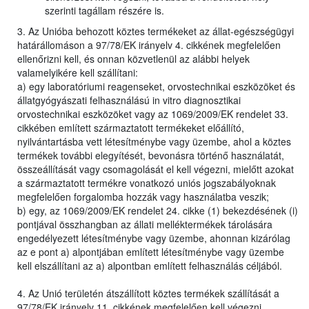
szerinti tagállam részére is.
3. Az Unióba behozott köztes termékeket az állat-egészségügyi
határállomáson a 97/78/EK irányelv 4. cikkének megfelelően
ellenőrizni kell, és onnan közvetlenül az alábbi helyek
valamelyikére kell szállítani:
a) egy laboratóriumi reagenseket, orvostechnikai eszközöket és
állatgyógyászati felhasználású in vitro diagnosztikai
orvostechnikai eszközöket vagy az 1069/2009/EK rendelet 33.
cikkében említett származtatott termékeket előállító,
nyilvántartásba vett létesítménybe vagy üzembe, ahol a köztes
termékek további elegyítését, bevonásra történő használatát,
összeállítását vagy csomagolását el kell végezni, mielőtt azokat
a származtatott termékre vonatkozó uniós jogszabályoknak
megfelelően forgalomba hozzák vagy használatba veszik;
b) egy, az 1069/2009/EK rendelet 24. cikke (1) bekezdésének (i)
pontjával összhangban az állati melléktermékek tárolására
engedélyezett létesítménybe vagy üzembe, ahonnan kizárólag
az e pont a) alpontjában említett létesítménybe vagy üzembe
kell elszállítani az a) alpontban említett felhasználás céljából.
4. Az Unió területén átszállított köztes termékek szállítását a
97/78/EK irányelv 11. cikkének megfelelően kell végezni.