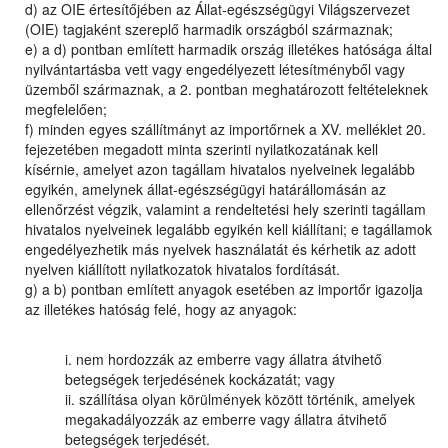
d) az OIE értesítőjében az Állat-egészségügyi Világszervezet
(OIE) tagjaként szereplő harmadik országból származnak;
e) a d) pontban említett harmadik ország illetékes hatósága által
nyilvántartásba vett vagy engedélyezett létesítményből vagy
üzemből származnak, a 2. pontban meghatározott feltételeknek
megfelelően;
f) minden egyes szállítmányt az importőrnek a XV. melléklet 20.
fejezetében megadott minta szerinti nyilatkozatának kell
kísérnie, amelyet azon tagállam hivatalos nyelveinek legalább
egyikén, amelynek állat-egészségügyi határállomásán az
ellenőrzést végzik, valamint a rendeltetési hely szerinti tagállam
hivatalos nyelveinek legalább egyikén kell kiállítani; e tagállamok
engedélyezhetik más nyelvek használatát és kérhetik az adott
nyelven kiállított nyilatkozatok hivatalos fordítását.
g) a b) pontban említett anyagok esetében az importőr igazolja
az illetékes hatóság felé, hogy az anyagok:
i. nem hordozzák az emberre vagy állatra átvihető
betegségek terjedésének kockázatát; vagy
ii. szállítása olyan körülmények között történik, amelyek
megakadályozzák az emberre vagy állatra átvihető
betegségek terjedését.