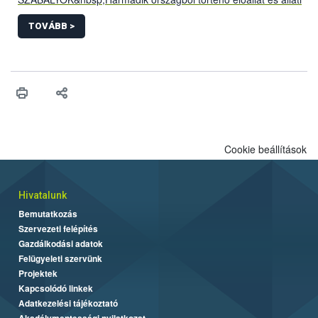
eredetű termékek behozatala során a szállítmányoknak
&nbsp;speciális állategészségügyi import előírásoknak kell
TOVÁBB >
megfelelniük. Ezek legtöbb esetben minden EU tagállamban
egységesen érvényesek, így hazánkban is.</p>
Cookie beállítások
Hivatalunk
Bemutatkozás
Szervezeti felépítés
Gazdálkodási adatok
Felügyeleti szervünk
Projektek
Kapcsolódó linkek
Adatkezelési tájékoztató
Akadálymentességi nyilatkozat