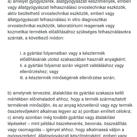
a) amelyet gyógyszerek, állatgyógyászati készítmények, emberi
vagy állatgyógyászati felhasználású orvostechnikai eszközök,
aktív beültethető orvostechnikai eszközök, emberi vagy
állatgyógyászati felhasználású in vitro diagnosztikai
orvostechnikai eszközök, laboratóriumi reagensek vagy
kozmetikai termékek előállításához szükséges felhasználásokra
szántak, a következő módon:
i. a gyártási folyamatban vagy a késztermék
előállításának utolsó szakaszában használt anyagként;
ii. a gyártási folyamat során végzett validáláshoz vagy
ellenőrzéshez; vagy
iii. a késztermék minőségének ellenőrzése során;
b) amelynek tervezési, átalakítási és gyártási szakasza kellő
mértékben előrehaladott ahhoz, hogy a termék származtatott
terméknek minősüljön, és az anyag közvetlenül vagy egy termék
összetevőjeként alkalmas legyen az a) pontban említett célokra;
c) amely azonban még további gyártási vagy átalakítási
lépéseket – mint például összekeverés, bevonás, összeállítás
vagy csomagolás – igényel ahhoz, hogy alkalmassá váljon a
gyógyszerként, állatgyógyászati készítményként, emberi vagy