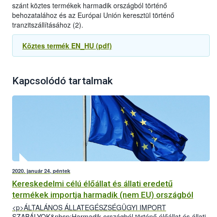
szánt köztes termékek harmadik országból történő
behozatalához és az Európai Unión keresztül történő
tranzitszállításához (2).
Köztes termék EN_HU (pdf)
Kapcsolódó tartalmak
2020. január 24, péntek
Kereskedelmi célú élőállat és állati eredetű
termékek importja harmadik (nem EU) országból
<p>ÁLTALÁNOS ÁLLATEGÉSZSÉGÜGYI IMPORT
SZABÁLYOK&nbsp;Harmadik országból történő élőállat és állati