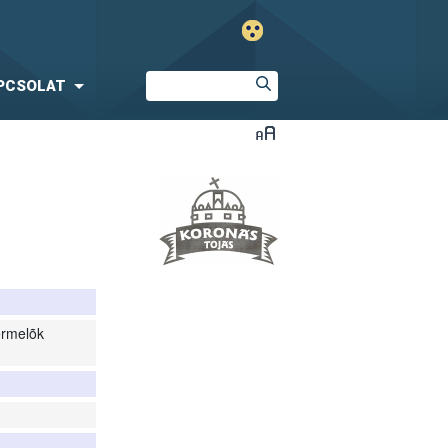
PCSOLAT
ermelõk