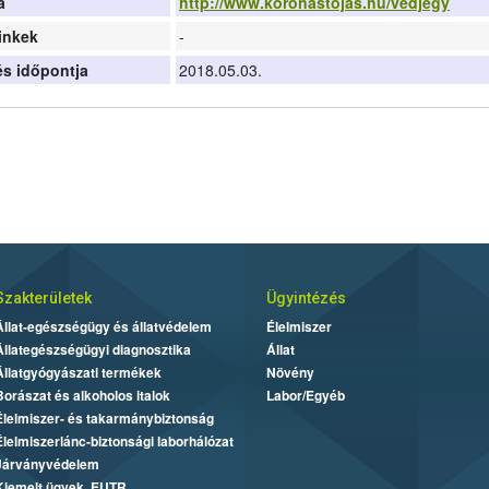
a
http://www.koronastojas.hu/vedjegy
inkek
-
tés időpontja
2018.05.03.
Szakterületek
Ügyintézés
Állat-egészségügy és állatvédelem
Élelmiszer
Állategészségügyi diagnosztika
Állat
Állatgyógyászati termékek
Növény
Borászat és alkoholos italok
Labor/Egyéb
Élelmiszer- és takarmánybiztonság
Élelmiszerlánc-biztonsági laborhálózat
Járványvédelem
Kiemelt ügyek, EUTR