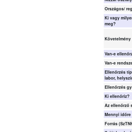
Országos/ reg
Ki vagy milye
meg?
Követelmény
Van-e ellenő
Van-e rendsze
Ellenőrzés t
labor, helyszí
Ellenőrzés g
Ki ellenőriz?
Az ellenőrző 
Mennyi időre
Forrás (SzTN