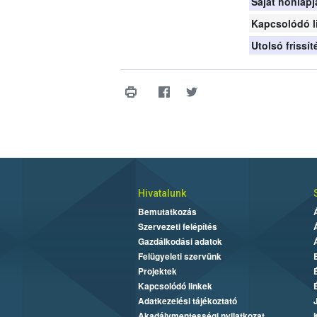
Saját honlapj
Kapcsolódó l
Utolsó frissí
Hivatalunk
Bemutatkozás
Szervezeti felépítés
Gazdálkodási adatok
Felügyeleti szervünk
Projektek
Kapcsolódó linkek
Adatkezelési tájékoztató
Akadálymentességi nyilatkozat