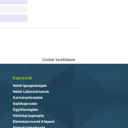
Cookie beállítások
Kapcsolat
Nébih Igazgatóságok
Nébih Laboratóriumok
Kormányhivatalok
Sajtókapcsolat
Ügyfélszolgálat
Hatósági jogsegély
Élelmiszermentő Központ
Hírlevél feliratkozás