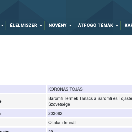
ÉLELMISZER
NÖVÉNY
ÁTFOGÓ TÉMÁK
KA
KORONÁS TOJÁS
Baromfi Termék Tanács a Baromfi és Tojást
e
Szövetsége
m
203082
Oltalom fennáll
yozás
29