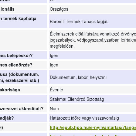
ionális
Országos
n termék kaphatja
Baromfi Termék Tanács tagjai.
Élelmiszerek előállítására vonatkozó érvény
jogszabályok, védjegyszabályzatban leírtakn
megfelelően.
rzés belépéskor?
Igen
res ellenőrzés?
Igen
ípusa (dokumentum,
Dokumentum, labor, helyszíni
ni, érzékszervi stb.)
yakorisága
Évente
Szakmai Ellenőrző Bizottság
szervezet akkreditált?
Nem
 adják?
Határozott időre vagy visszavonásig
H)
http://epub.hpo.hu/e-nyilvantartas/?lan