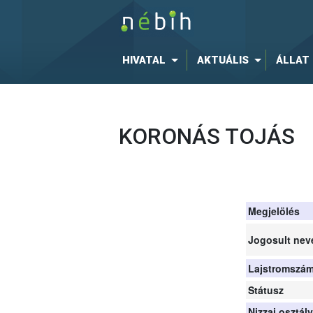
HIVATAL
AKTUÁLIS
ÁLLAT
KORONÁS TOJÁS
Megjelölés
Jogosult nev
Lajstromszá
Státusz
Nizzai osztál